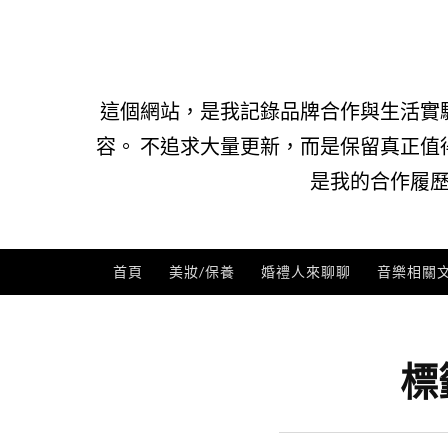
Skip
to
content
這個網站，是我記錄品牌合作與生活實
容。 不追求大量更新，而是保留真正值
是我的合作履歷
首頁
美妝/保養
婚禮人來聊聊
音樂相關
標