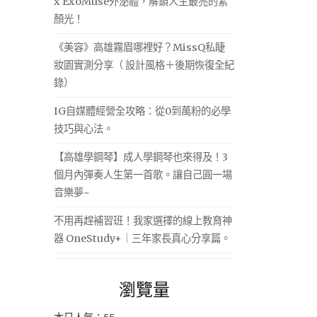
x ExoMuse外泌體，解鎖人生最亮的素
顏光！
《美容》高雄霧眉哪裡好？MissQ私睫
妝園實測分享（ 設計風格＋後期恢復全紀
錄）
IG自媒體經營全攻略：從0到萬粉的必學
技巧與心法。
【高雄學鋼琴】成人學鋼琴也來得及！3
個月內彈奏人生第一首歌。讓自己圓一場
音樂夢~
不用再趕補習班！我家選擇的線上教育神
器 OneStudy+｜三年家長真心分享篇。
瀏覽量