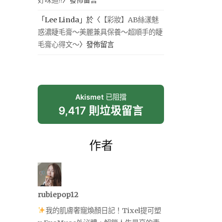
「
Lee Linda
」於〈
【彩妝】AB絲漾魅
惑濃睫毛膏～美麗兼具保養～超順手的睫
毛膏心得文～
〉發佈留言
Akismet
已阻擋
9,417 則垃圾留言
作者
rubiepop12
我的肌膚奢寵煥顏日記！Tixel提可塑