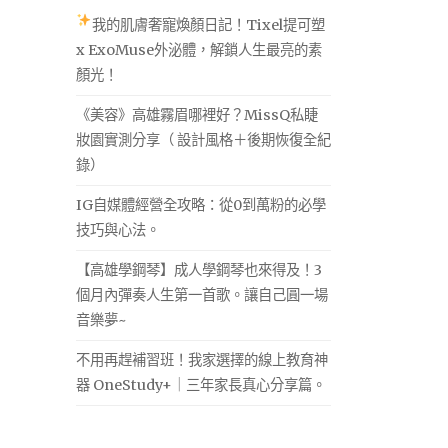
我的肌膚奢寵煥顏日記！Tixel提可塑
x ExoMuse外泌體，解鎖人生最亮的素
顏光！
《美容》高雄霧眉哪裡好？MissQ私睫
妝園實測分享（ 設計風格＋後期恢復全紀
錄）
IG自媒體經營全攻略：從0到萬粉的必學
技巧與心法。
【高雄學鋼琴】成人學鋼琴也來得及！3
個月內彈奏人生第一首歌。讓自己圓一場
音樂夢~
不用再趕補習班！我家選擇的線上教育神
器 OneStudy+｜三年家長真心分享篇。