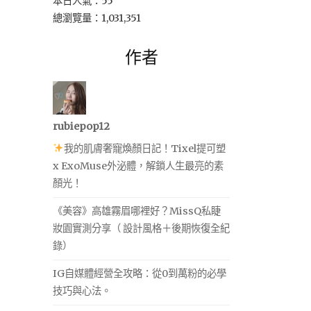
本日人氣：55
總瀏覽量：1,031,351
作者
rubiepop12
我的肌膚奢寵煥顏日記！Tixel提可塑
x ExoMuse外泌體，解鎖人生最亮的素
顏光！
《美容》高雄霧眉哪裡好？MissQ私睫
妝園實測分享（ 設計風格＋後期恢復全紀
錄）
IG自媒體經營全攻略：從0到萬粉的必學
技巧與心法。