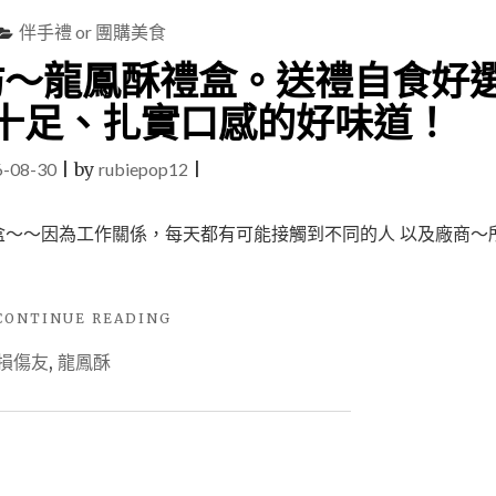
伴手禮 or 團購美食
坊～龍鳳酥禮盒。送禮自食好
十足、扎實口感的好味道！
6-08-30
|
by
rubiepop12
|
盒～～因為工作關係，每天都有可能接觸到不同的人 以及廠商～
"【美
CONTINUE READING
食】
損傷友
,
龍鳳酥
三
山
烘
焙
坊
～