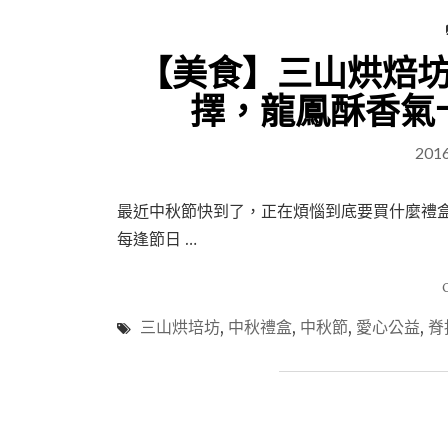
【美食】三山烘焙
擇，龍鳳酥香氣
201
最近中秋節快到了，正在煩惱到底要買什麼禮
每逢節日 …
三山烘培坊
,
中秋禮盒
,
中秋節
,
愛心公益
,
脊