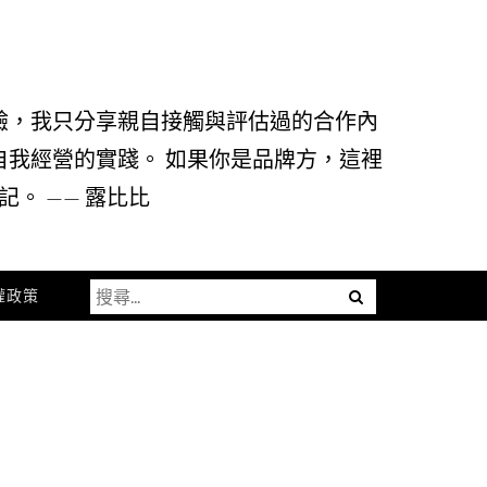
驗，我只分享親自接觸與評估過的合作內
自我經營的實踐。 如果你是品牌方，這裡
。 —— 露比比
搜
Menu
權政策
尋
關
鍵
字: