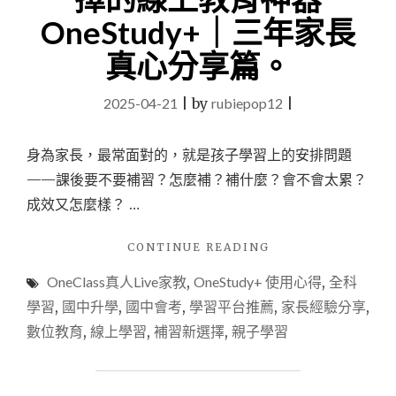
歌。
OneStudy+｜三年家長
讓
自
真心分享篇。
己
圓
2025-04-21
|
by
rubiepop12
|
一
場
音
身為家長，最常面對的，就是孩子學習上的安排問題
樂
——課後要不要補習？怎麼補？補什麼？會不會太累？
夢
~"
成效又怎麼樣？ …
"不
CONTINUE READING
用
OneClass真人Live家教
,
OneStudy+ 使用心得
,
全科
再
趕
學習
,
國中升學
,
國中會考
,
學習平台推薦
,
家長經驗分享
,
補
數位教育
,
線上學習
,
補習新選擇
,
親子學習
習
班！
我
家