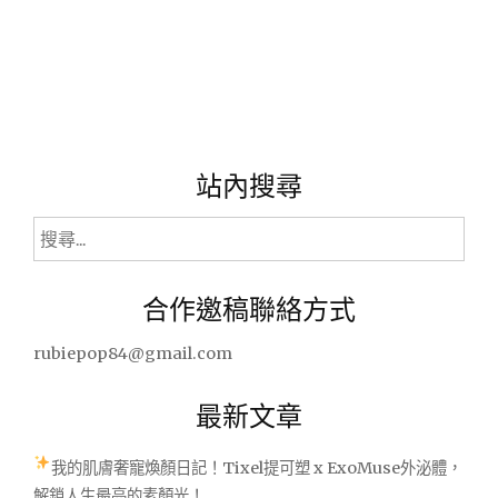
站內搜尋
搜
尋
關
合作邀稿聯絡方式
鍵
字:
rubiepop84@gmail.com
最新文章
我的肌膚奢寵煥顏日記！Tixel提可塑 x ExoMuse外泌體，
解鎖人生最亮的素顏光！