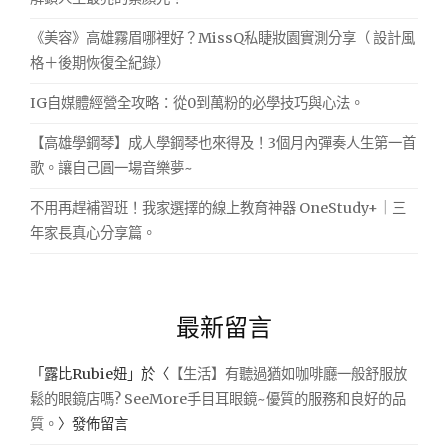
《美容》高雄霧眉哪裡好？MissQ私睫妝園實測分享（ 設計風
格＋後期恢復全紀錄）
IG自媒體經營全攻略：從0到萬粉的必學技巧與心法。
【高雄學鋼琴】成人學鋼琴也來得及！3個月內彈奏人生第一首
歌。讓自己圓一場音樂夢~
不用再趕補習班！我家選擇的線上教育神器 OneStudy+｜三
年家長真心分享篇。
最新留言
「
露比Rubie妞
」於〈
【生活】有聽過猶如咖啡廳一般舒服放
鬆的眼鏡店嗎? SeeMore手目耳眼鏡~優質的服務和良好的品
質。
〉發佈留言