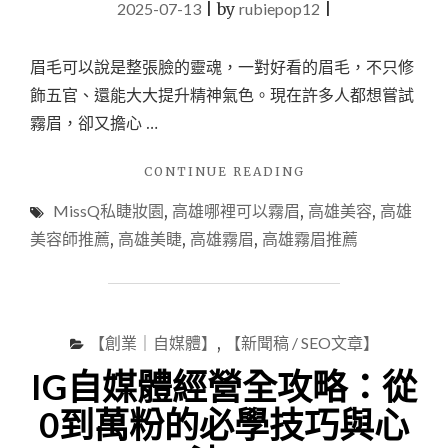
2025-07-13
|
by
rubiepop12
|
外
泌
體，
眉毛可以說是整張臉的靈魂，一對好看的眉毛，不只修
解
飾五官、還能大大提升精神氣色。現在許多人都想嘗試
鎖
人
霧眉，卻又擔心 …
生
最
"《美
CONTINUE READING
亮
容》
的
MissQ私睫妝園
,
高雄哪裡可以霧眉
,
高雄美容
,
高雄
高
素
雄
美容師推薦
,
高雄美睫
,
高雄霧眉
,
高雄霧眉推薦
顏
霧
光！"
眉
哪
裡
好？
【創業｜自媒體】
,
【新聞稿 / SEO文章】
MISSQ
IG自媒體經營全攻略：從
私
睫
0到萬粉的必學技巧與心
妝
園