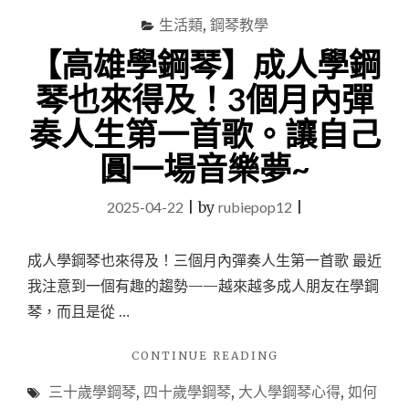
到
萬
生活類
,
鋼琴教學
粉
【高雄學鋼琴】成人學鋼
的
必
琴也來得及！3個月內彈
學
技
奏人生第一首歌。讓自己
巧
與
圓一場音樂夢~
心
法。"
2025-04-22
|
by
rubiepop12
|
成人學鋼琴也來得及！三個月內彈奏人生第一首歌 最近
我注意到一個有趣的趨勢——越來越多成人朋友在學鋼
琴，而且是從 …
"【高
CONTINUE READING
雄
三十歲學鋼琴
,
四十歲學鋼琴
,
大人學鋼琴心得
,
如何
學