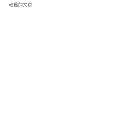
文
較舊的文章
選
擇
章
的
導
線
上
覽
教
育
神
器
ONESTUDY+｜
三
年
家
長
真
心
分
享
篇。"