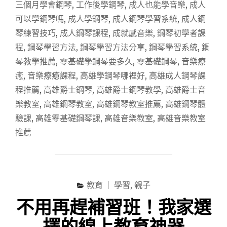
鋼
三個月學會鋼琴
,
工作後學鋼琴
,
成人也能學音樂
,
成人
琴】
可以學鋼琴嗎
,
成人學鋼琴
,
成人鋼琴學習系統
,
成人鋼
成
琴練習技巧
,
成人鋼琴課程
,
成就感音樂
,
鋼琴初學者課
人
學
程
,
鋼琴學習方法
,
鋼琴學習方法分享
,
鋼琴學習系統
,
鋼
鋼
琴教學推薦
,
零基礎學鋼琴要多久
,
零基礎鋼琴
,
音樂療
琴
癒
,
音樂療癒課程
,
高雄學鋼琴哪裡好
,
高雄成人鋼琴課
也
來
程推薦
,
高雄爵士鋼琴
,
高雄爵士鋼琴教學
,
高雄爵士音
得
樂教室
,
高雄鋼琴教室
,
高雄鋼琴教室推薦
,
高雄鋼琴體
及！
驗課
,
高雄零基礎鋼琴課
,
高雄音樂教室
,
高雄音樂教室
3
個
推薦
月
內
彈
奏
人
教育 ｜ 學習
,
親子
生
不用再趕補習班！我家選
第
一
擇的線上教育神器
首