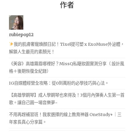
作者
rubiepop12
我的肌膚奢寵煥顏日記！Tixel提可塑 x ExoMuse外泌體，
解鎖人生最亮的素顏光！
《美容》高雄霧眉哪裡好？MissQ私睫妝園實測分享（ 設計風
格＋後期恢復全紀錄）
IG自媒體經營全攻略：從0到萬粉的必學技巧與心法。
【高雄學鋼琴】成人學鋼琴也來得及！3個月內彈奏人生第一首
歌。讓自己圓一場音樂夢~
不用再趕補習班！我家選擇的線上教育神器 OneStudy+｜三
年家長真心分享篇。