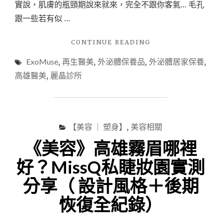
實說，肌膚的瓶頸期說來就來，完全不跟你客氣… 毛孔
跟一些若有似 …
"
CONTINUE READING
ExoMuse
,
再生醫美
,
外泌體保養品
,
外泌體居家保養
,
我
的
高雄醫美
,
麗晶診所
肌
膚
奢
寵
煥
【美容 ｜ 塑身】
,
美容相關
顏
《美容》高雄霧眉哪裡
日
記！
好？MissQ私睫妝園實測
TIXEL
提
分享（ 設計風格＋後期
可
塑
恢復全紀錄）
X
EXOMUSE