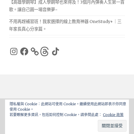
【高雄學鋼琴】成人學鋼琴也來得及！3個月內彈奏人生第一首
歌。讓自己圓一場音樂夢~
不用再趕補習班！我家選擇的線上教育神器 OneStudy+｜三
年家長真心分享篇。
Instagram
Facebook
Threads
TikTok
隱私權與 Cookie：此網站可使用 Cookie。繼續使用此網站即表示你同意
使用 Cookie。
Proudly powered by WordPress
|
Theme: ajaira by
若要瞭解更多資訊，包括如何控制 Cookie，請參閱此處：
Cookie 政策
rakib
.