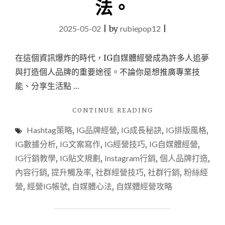
法。
實
測
2025-05-02
|
by
rubiepop12
|
分
享
（
在這個資訊爆炸的時代，IG自媒體經營成為許多人追夢
設
與打造個人品牌的重要途徑。不論你是想推廣專業技
計
風
能、分享生活點 …
格
＋
"IG
CONTINUE READING
後
自
期
Hashtag策略
,
IG品牌經營
,
IG成長秘訣
,
IG排版風格
,
媒
恢
體
IG數據分析
,
IG文案寫作
,
IG經營技巧
,
IG自媒體經營
,
復
經
全
IG行銷教學
,
IG貼文規劃
,
Instagram行銷
,
個人品牌打造
,
營
紀
內容行銷
,
提升觸及率
,
社群經營技巧
,
社群行銷
,
粉絲經
全
錄）"
攻
營
,
經營IG帳號
,
自媒體心法
,
自媒體經營攻略
略：
從
0