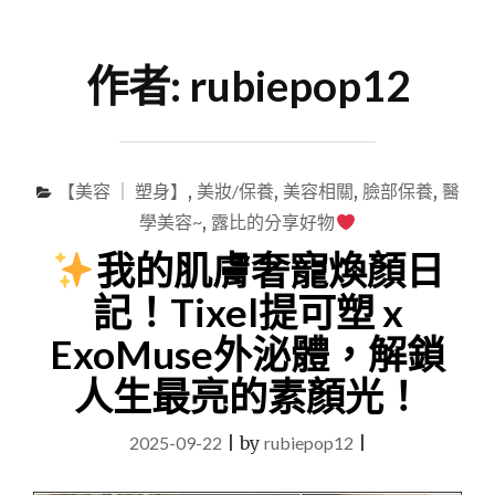
尋
Menu
關
鍵
作者:
rubiepop12
字
【美容 ｜ 塑身】
,
美妝/保養
,
美容相關
,
臉部保養
,
醫
學美容~
,
露比的分享好物
我的肌膚奢寵煥顏日
記！Tixel提可塑 x
ExoMuse外泌體，解鎖
人生最亮的素顏光！
2025-09-22
|
by
rubiepop12
|