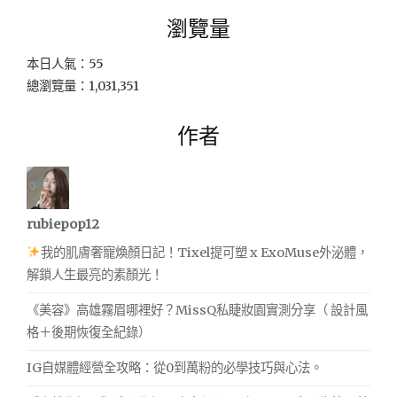
瀏覽量
本日人氣：55
總瀏覽量：1,031,351
作者
rubiepop12
我的肌膚奢寵煥顏日記！Tixel提可塑 x ExoMuse外泌體，
解鎖人生最亮的素顏光！
《美容》高雄霧眉哪裡好？MissQ私睫妝園實測分享（ 設計風
格＋後期恢復全紀錄）
IG自媒體經營全攻略：從0到萬粉的必學技巧與心法。