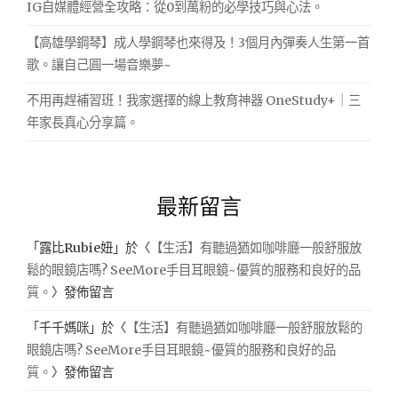
IG自媒體經營全攻略：從0到萬粉的必學技巧與心法。
【高雄學鋼琴】成人學鋼琴也來得及！3個月內彈奏人生第一首
歌。讓自己圓一場音樂夢~
不用再趕補習班！我家選擇的線上教育神器 OneStudy+｜三
年家長真心分享篇。
最新留言
「
露比Rubie妞
」於〈
【生活】有聽過猶如咖啡廳一般舒服放
鬆的眼鏡店嗎? SeeMore手目耳眼鏡~優質的服務和良好的品
質。
〉發佈留言
「
千千媽咪
」於〈
【生活】有聽過猶如咖啡廳一般舒服放鬆的
眼鏡店嗎? SeeMore手目耳眼鏡~優質的服務和良好的品
質。
〉發佈留言