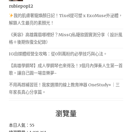
rubiepop12
我的肌膚奢寵煥顏日記！Tixel提可塑 x ExoMuse外泌體，
解鎖人生最亮的素顏光！
《美容》高雄霧眉哪裡好？MissQ私睫妝園實測分享（ 設計風
格＋後期恢復全紀錄）
IG自媒體經營全攻略：從0到萬粉的必學技巧與心法。
【高雄學鋼琴】成人學鋼琴也來得及！3個月內彈奏人生第一首
歌。讓自己圓一場音樂夢~
不用再趕補習班！我家選擇的線上教育神器 OneStudy+｜三
年家長真心分享篇。
瀏覽量
本日人氣：55