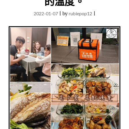
的溫度。
肚
肚
2022-01-07
|
by
rubiepop12
|
~
高
濃
度
防
禦
UP!!"