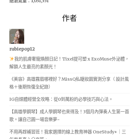
總瀏覽量：1,031,351
作者
rubiepop12
我的肌膚奢寵煥顏日記！Tixel提可塑 x ExoMuse外泌體，
解鎖人生最亮的素顏光！
《美容》高雄霧眉哪裡好？MissQ私睫妝園實測分享（ 設計風
格＋後期恢復全紀錄）
IG自媒體經營全攻略：從0到萬粉的必學技巧與心法。
【高雄學鋼琴】成人學鋼琴也來得及！3個月內彈奏人生第一首
歌。讓自己圓一場音樂夢~
不用再趕補習班！我家選擇的線上教育神器 OneStudy+｜三