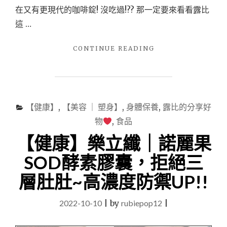
在又有更現代的咖啡錠! 沒吃過!?? 那一定要來看看露比
這 …
"【健
CONTINUE READING
康
食
品】
交
出
【健康】
,
【美容 ｜ 塑身】
,
身體保養
,
露比的分享好
你
物
,
食品
的
拋
【健康】樂立纖｜諾麗果
額
—
SOD酵素膠囊，拒絕三
突
層肚肚~高濃度防禦UP!!
破
傳
統
2022-10-10
|
by
rubiepop12
|
咖
啡