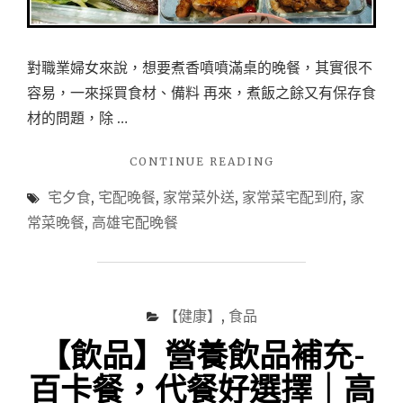
對職業婦女來說，想要煮香噴噴滿桌的晚餐，其實很不
容易，一來採買食材、備料 再來，煮飯之餘又有保存食
材的問題，除 …
"【外
CONTINUE READING
送
宅夕食
,
宅配晚餐
,
家常菜外送
,
家常菜宅配到府
,
家
家
常
常菜晚餐
,
高雄宅配晚餐
美
食】
高
雄
宅
【健康】
,
食品
夕
【飲品】營養飲品補充-
食
晚
百卡餐，代餐好選擇｜高
餐