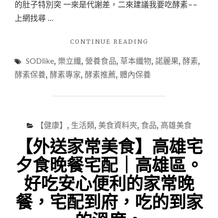
的肚子特別突 一來是代謝差，二來建議我要吃酵素~~
的
上網找尋 …
活
力!"
"【健
CONTINUE READING
康】
SODlike
,
樂立纖
,
營養食品
,
草本纖物
,
諾麗果
,
酵素
,
樂
立
酵素保養
,
酵素專家
,
酵素推薦
,
體內保養
纖
｜
諾
麗
果
【健康】
,
生活類
,
美食資料夾
,
食品
,
高雄美食
SOD
【外送家常美食】高雄宅
酵
素
夕食晚餐宅配｜高雄區。
膠
囊，
好吃安心便利的家常晚
拒
絕
餐，宅配到府，吃的到家
三
層