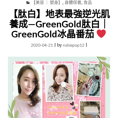
【美容 ｜ 塑身】
,
身體保養
,
食品
的
補
【肽白】地表最強逆光肌
到
充-
家
百
養成—GreenGold肽白｜
的
卡
溫
餐，
GreenGold冰晶番茄
度。"
代
餐
好
2020-04-21
|
by
rubiepop12
|
選
擇
｜
高
敏
敏
營
養
師
親
自
研
發