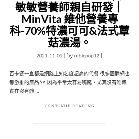
宅
敏敏營養師親自研發｜
配
｜
MinVita 維他營養專
高
科-70%特濃可可&法式蕈
雄
區。
菇濃湯。
好
吃
安
2021-11-01
|
by
rubiepop12
|
心
便
百卡餐一直都是網路上知名度超高的代餐 很多團購網也
利
的
都激推的產品^^ 因為平常太容易嘴饞，尤其沒有吃飽
家
實在沒有體 …
常
晚
餐，
"【飲
CONTINUE READING
宅
品】
配
營
到
養
府，
飲
吃
品