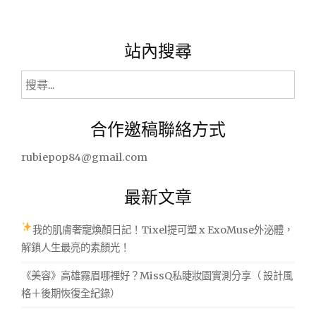
站內搜尋
搜
尋
關
合作邀稿聯絡方式
鍵
字:
rubiepop84@gmail.com
最新文章
我的肌膚奢寵煥顏日記！Tixel提可塑 x ExoMuse外泌體，
解鎖人生最亮的素顏光！
《美容》高雄霧眉哪裡好？MissQ私睫妝園實測分享（ 設計風
格＋後期恢復全紀錄）