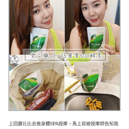
界
限
CAFE
BANK
咖
啡
硬
IN
極
限
萃
取
瑪
卡
錠
—
給
MAN
源
源
不
上回露比比去做身體SPA按摩，馬上就被按摩師告知我
絕