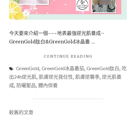
｜
MINVITA
維
他
營
今天要來介紹一個~~~地表最強逆光肌養成–
養
GreenGold肽白&GreenGold冰晶番 …
專
科-70%
特
"【肽
CONTINUE READING
濃
白】
可
GreenGold
,
GreenGold冰晶番茄
,
GreenGold肽白
,
吃
地
可
表
出24h逆光肌
,
肌膚逆光我任性
,
肌膚逆襲季
,
逆光肌養
&
最
成
,
防曬聖品
,
體內保養
法
強
式
逆
蕈
光
菇
肌
文
較舊的文章
濃
養
湯。"
成
章
—
GREENGOLD