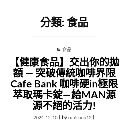
尋
Menu
關
鍵
分類:
食品
字
食品
【健康食品】交出你的拋
額 — 突破傳統咖啡界限
Cafe Bank 咖啡硬in極限
萃取瑪卡錠—給MAN源
源不絕的活力!
2024-12-10
|
by
rubiepop12
|