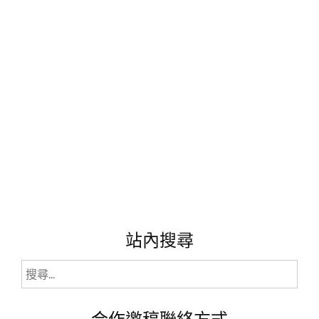
的
每
一
天!
無
咖
啡
因
又
運
動
解
渴
的
好
幫
站內搜尋
手!"
搜
尋
關
合作邀稿聯絡方式