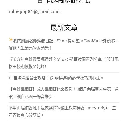
鍵
字:
rubiepop84@gmail.com
最新文章
我的肌膚奢寵煥顏日記！Tixel提可塑 x ExoMuse外泌體，
解鎖人生最亮的素顏光！
《美容》高雄霧眉哪裡好？MissQ私睫妝園實測分享（ 設計風
格＋後期恢復全紀錄）
IG自媒體經營全攻略：從0到萬粉的必學技巧與心法。
【高雄學鋼琴】成人學鋼琴也來得及！3個月內彈奏人生第一首
歌。讓自己圓一場音樂夢~
不用再趕補習班！我家選擇的線上教育神器 OneStudy+｜三
年家長真心分享篇。