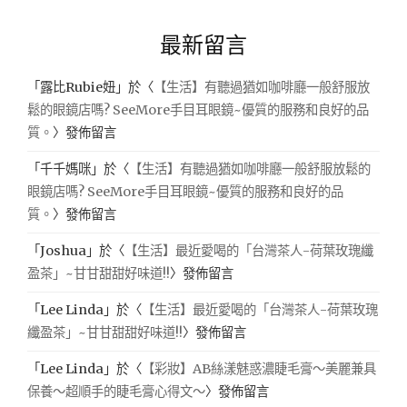
最新留言
「
露比Rubie妞
」於〈
【生活】有聽過猶如咖啡廳一般舒服放
鬆的眼鏡店嗎? SeeMore手目耳眼鏡~優質的服務和良好的品
質。
〉發佈留言
「
千千媽咪
」於〈
【生活】有聽過猶如咖啡廳一般舒服放鬆的
眼鏡店嗎? SeeMore手目耳眼鏡~優質的服務和良好的品
質。
〉發佈留言
「
Joshua
」於〈
【生活】最近愛喝的「台灣茶人-荷葉玫瑰纖
盈茶」~甘甘甜甜好味道!!
〉發佈留言
「
Lee Linda
」於〈
【生活】最近愛喝的「台灣茶人-荷葉玫瑰
纖盈茶」~甘甘甜甜好味道!!
〉發佈留言
「
Lee Linda
」於〈
【彩妝】AB絲漾魅惑濃睫毛膏～美麗兼具
保養～超順手的睫毛膏心得文～
〉發佈留言