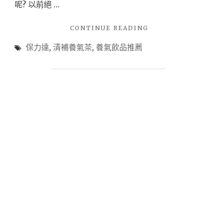
呢? 以前絕 …
"【飲
CONTINUE READING
品】
保力達
,
清補養氣茶
,
養氣飲品推薦
保
力
達/
清
補
養
氣
茶
X
給
我
最
有
活
力
補
氣