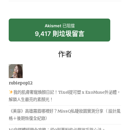
Akismet
已阻擋
9,417 則垃圾留言
作者
rubiepop12
我的肌膚奢寵煥顏日記！Tixel提可塑 x ExoMuse外泌體，
解鎖人生最亮的素顏光！
《美容》高雄霧眉哪裡好？MissQ私睫妝園實測分享（ 設計風
格＋後期恢復全紀錄）
IG自媒體經營全攻略：從0到萬粉的必學技巧與心法。