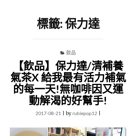
尋
Menu
關
鍵
標籤:
保力達
字
飲品
【飲品】保力達/清補養
氣茶X 給我最有活力補氣
的每一天!無咖啡因又運
動解渴的好幫手!
2017-08-21
|
by
rubiepop12
|