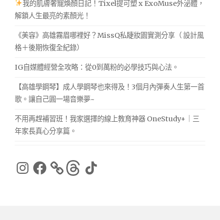
我的肌膚奢寵煥顏日記！Tixel提可塑 x ExoMuse外泌體，
解鎖人生最亮的素顏光！
《美容》高雄霧眉哪裡好？MissQ私睫妝園實測分享（ 設計風
格＋後期恢復全紀錄）
IG自媒體經營全攻略：從0到萬粉的必學技巧與心法。
【高雄學鋼琴】成人學鋼琴也來得及！3個月內彈奏人生第一首
歌。讓自己圓一場音樂夢~
不用再趕補習班！我家選擇的線上教育神器 OneStudy+｜三
年家長真心分享篇。
Instagram
Facebook
Threads
TikTok