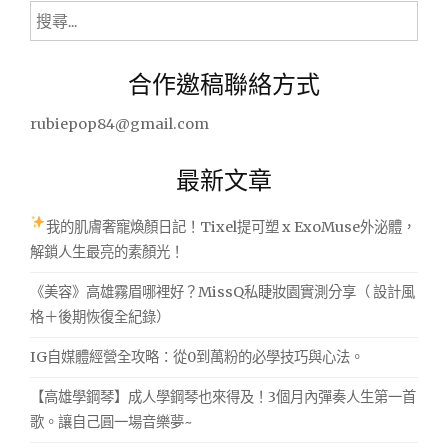
搜
尋
關
合作邀稿聯絡方式
鍵
字:
rubiepop84@gmail.com
最新文章
我的肌膚奢寵煥顏日記！Tixel提可塑 x ExoMuse外泌體，
解鎖人生最亮的素顏光！
《美容》高雄霧眉哪裡好？MissQ私睫妝園實測分享（ 設計風
格＋後期恢復全紀錄）
IG自媒體經營全攻略：從0到萬粉的必學技巧與心法。
【高雄學鋼琴】成人學鋼琴也來得及！3個月內彈奏人生第一首
歌。讓自己圓一場音樂夢~