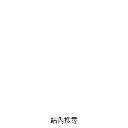
士
鋼
琴
音
樂
教
室
舉
辦
之
親
子
露
營
音
樂
會
紀
錄
文。"
站內搜尋