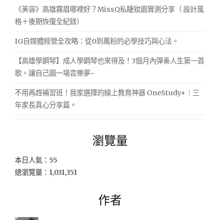
《美容》高雄霧眉哪裡好？MissQ私睫妝園實測分享（ 設計風
格＋後期恢復全紀錄）
IG自媒體經營全攻略：從0到萬粉的必學技巧與心法。
【高雄學鋼琴】成人學鋼琴也來得及！3個月內彈奏人生第一首
歌。讓自己圓一場音樂夢~
不用再趕補習班！我家選擇的線上教育神器 OneStudy+｜三
年家長真心分享篇。
瀏覽量
本日人氣：55
總瀏覽量：1,031,351
作者