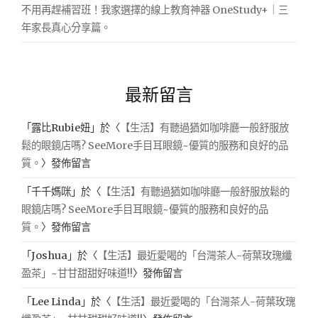
不用再趕補習班！我家選擇的線上教育神器 OneStudy+｜三
年家長真心分享篇。
最新留言
「
露比Rubie妞
」於〈
【生活】有聽過猶如咖啡廳一般舒服放
鬆的眼鏡店嗎? SeeMore手目耳眼鏡~優質的服務和良好的品
質。
〉發佈留言
「
千千媽咪
」於〈
【生活】有聽過猶如咖啡廳一般舒服放鬆的
眼鏡店嗎? SeeMore手目耳眼鏡~優質的服務和良好的品
質。
〉發佈留言
「
Joshua
」於〈
【生活】最近愛喝的「台灣茶人-荷葉玫瑰纖
盈茶」~甘甘甜甜好味道!!
〉發佈留言
「
Lee Linda
」於〈
【生活】最近愛喝的「台灣茶人-荷葉玫瑰