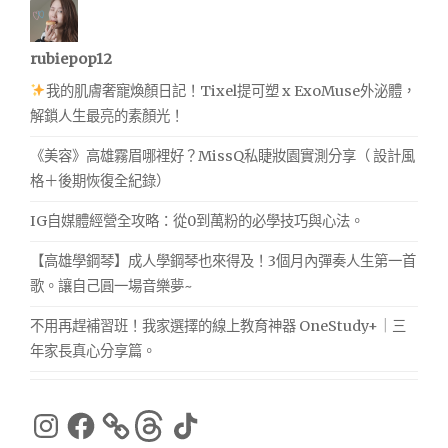
rubiepop12
我的肌膚奢寵煥顏日記！Tixel提可塑 x ExoMuse外泌體，
解鎖人生最亮的素顏光！
《美容》高雄霧眉哪裡好？MissQ私睫妝園實測分享（ 設計風
格＋後期恢復全紀錄）
IG自媒體經營全攻略：從0到萬粉的必學技巧與心法。
【高雄學鋼琴】成人學鋼琴也來得及！3個月內彈奏人生第一首
歌。讓自己圓一場音樂夢~
不用再趕補習班！我家選擇的線上教育神器 OneStudy+｜三
年家長真心分享篇。
Instagram
Facebook
Threads
TikTok