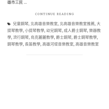
雄市三民 …
"【露
CONTINUE READING
營
兒童鋼琴
,
北高雄音樂教室
,
北高雄音樂教室推薦
,
大
音
樂
提琴教學
,
小提琴教學
,
幼兒鋼琴
,
成人爵士鋼琴
,
樂器教
會】
學
,
流行鋼琴
,
烏克麗麗教學
,
爵士鋼琴
,
爵士鋼琴教學
,
高
鋼琴教學
,
長笛教學
,
高雄河堤音樂教室
,
高雄音樂教室
雄
音
樂
教
室
推
薦
X
高
雄
千
弦
爵