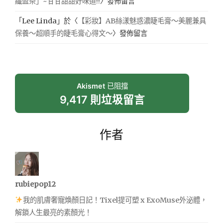
纖盈茶」~甘甘甜甜好味道!!
〉發佈留言
「
Lee Linda
」於〈
【彩妝】AB絲漾魅惑濃睫毛膏～美麗兼具
保養～超順手的睫毛膏心得文～
〉發佈留言
Akismet
已阻擋
9,417 則垃圾留言
作者
rubiepop12
我的肌膚奢寵煥顏日記！Tixel提可塑 x ExoMuse外泌體，
解鎖人生最亮的素顏光！