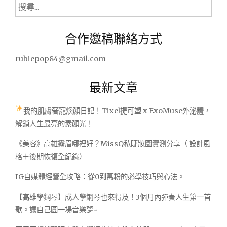
搜
記
尋
(下
篇)。
關
合作邀稿聯絡方式
含
鍵
完
字:
整
rubiepop84@gmail.com
記
錄
最新文章
照
片
~"
我的肌膚奢寵煥顏日記！Tixel提可塑 x ExoMuse外泌體，
解鎖人生最亮的素顏光！
《美容》高雄霧眉哪裡好？MissQ私睫妝園實測分享（ 設計風
格＋後期恢復全紀錄）
IG自媒體經營全攻略：從0到萬粉的必學技巧與心法。
【高雄學鋼琴】成人學鋼琴也來得及！3個月內彈奏人生第一首
歌。讓自己圓一場音樂夢~