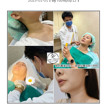
2025-01-01
|
by
rubiepop12
|