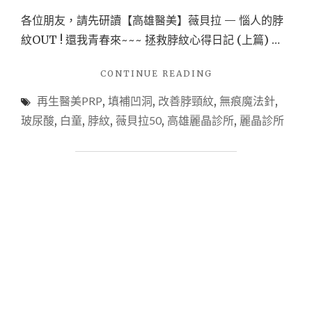
各位朋友，請先研讀【高雄醫美】薇貝拉 — 惱人的脖
紋OUT ! 還我青春來~~~ 拯救脖紋心得日記 (上篇) …
"【高
CONTINUE READING
雄
再生醫美PRP
,
填補凹洞
,
改善脖頸紋
,
無痕魔法針
,
醫
美】
玻尿酸
,
白童
,
脖紋
,
薇貝拉50
,
高雄麗晶診所
,
麗晶診所
無
痕
魔
法
針
薇
貝
拉
+PRP
再
生
醫
美