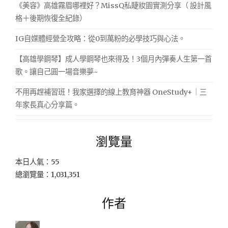
《美容》高雄霧眉哪裡好？MissQ私睫妝園實測分享（ 設計風
格＋後期恢復全紀錄）
IG自媒體經營全攻略：從0到萬粉的必學技巧與心法。
【高雄學鋼琴】成人學鋼琴也來得及！3個月內彈奏人生第一首
歌。讓自己圓一場音樂夢~
不用再趕補習班！我家選擇的線上教育神器 OneStudy+｜三
年家長真心分享篇。
瀏覽量
本日人氣：55
總瀏覽量：1,031,351
作者