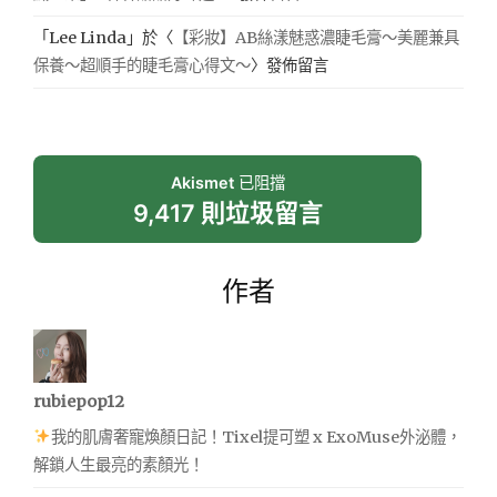
「
Lee Linda
」於〈
【彩妝】AB絲漾魅惑濃睫毛膏～美麗兼具
保養～超順手的睫毛膏心得文～
〉發佈留言
Akismet
已阻擋
9,417 則垃圾留言
作者
rubiepop12
我的肌膚奢寵煥顏日記！Tixel提可塑 x ExoMuse外泌體，
解鎖人生最亮的素顏光！