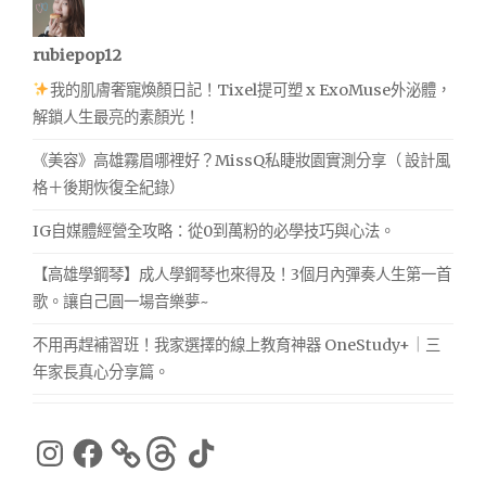
rubiepop12
我的肌膚奢寵煥顏日記！Tixel提可塑 x ExoMuse外泌體，
解鎖人生最亮的素顏光！
《美容》高雄霧眉哪裡好？MissQ私睫妝園實測分享（ 設計風
格＋後期恢復全紀錄）
IG自媒體經營全攻略：從0到萬粉的必學技巧與心法。
【高雄學鋼琴】成人學鋼琴也來得及！3個月內彈奏人生第一首
歌。讓自己圓一場音樂夢~
不用再趕補習班！我家選擇的線上教育神器 OneStudy+｜三
年家長真心分享篇。
Instagram
Facebook
Threads
TikTok