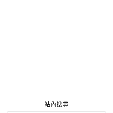
—
惱
人
的
脖
紋
OUT
!
還
我
青
春
來
~~~
拯
救
脖
紋
心
站內搜尋
得
日