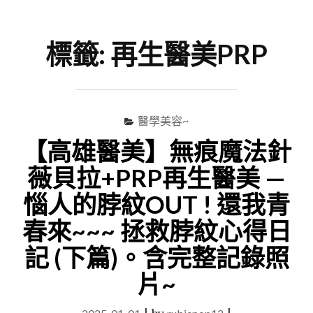
尋
Menu
關
鍵
標籤:
再生醫美PRP
字
醫學美容~
【高雄醫美】無痕魔法針
薇貝拉+PRP再生醫美 —
惱人的脖紋OUT ! 還我青
春來~~~ 拯救脖紋心得日
記 (下篇)。含完整記錄照
片~