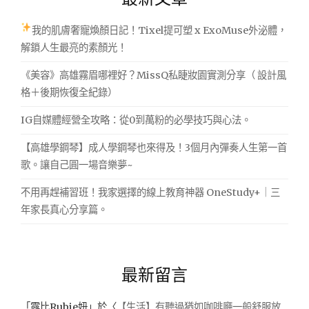
我的肌膚奢寵煥顏日記！Tixel提可塑 x ExoMuse外泌體，
解鎖人生最亮的素顏光！
《美容》高雄霧眉哪裡好？MissQ私睫妝園實測分享（ 設計風
格＋後期恢復全紀錄）
IG自媒體經營全攻略：從0到萬粉的必學技巧與心法。
【高雄學鋼琴】成人學鋼琴也來得及！3個月內彈奏人生第一首
歌。讓自己圓一場音樂夢~
不用再趕補習班！我家選擇的線上教育神器 OneStudy+｜三
年家長真心分享篇。
最新留言
「
露比Rubie妞
」於〈
【生活】有聽過猶如咖啡廳一般舒服放