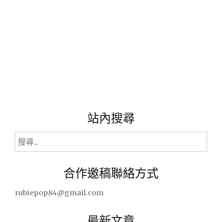
是
不
斷
的
複
製
貼
上，
並
加
一
站內搜尋
點
新
搜
意
尋
與
堅
關
合作邀稿聯絡方式
持。"
鍵
字:
rubiepop84@gmail.com
最新文章