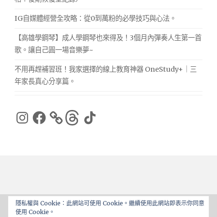
IG自媒體經營全攻略：從0到萬粉的必學技巧與心法。
【高雄學鋼琴】成人學鋼琴也來得及！3個月內彈奏人生第一首
歌。讓自己圓一場音樂夢~
不用再趕補習班！我家選擇的線上教育神器 OneStudy+｜三
年家長真心分享篇。
Instagram
Facebook
Threads
TikTok
隱私權與 Cookie：此網站可使用 Cookie。繼續使用此網站即表示你同意
使用 Cookie。