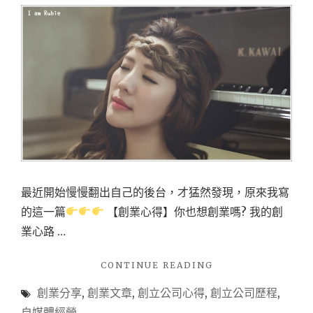
最近開始慢慢翻出自己的後台，才猛然發現，原來我寫
的這一篇
【創業心得】你也想創業嗎? 我的創
業心路 …
"【創
CONTINUE READING
業
創業分享
,
創業文章
,
創立公司心得
,
創立公司歷程
,
&
自
自媒體經營