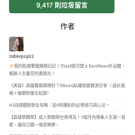
9,417 則垃圾留言
作者
rubiepop12
我的肌膚奢寵煥顏日記！Tixel提可塑 x ExoMuse外泌體，
解鎖人生最亮的素顏光！
《美容》高雄霧眉哪裡好？MissQ私睫妝園實測分享（ 設計風
格＋後期恢復全紀錄）
IG自媒體經營全攻略：從0到萬粉的必學技巧與心法。
【高雄學鋼琴】成人學鋼琴也來得及！3個月內彈奏人生第一首
歌。讓自己圓一場音樂夢~