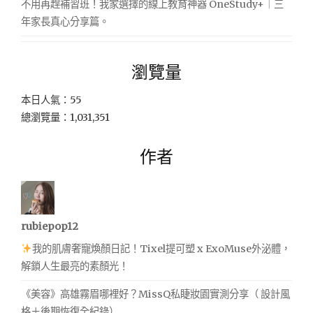
不用再趕補習班！我家選擇的線上教育神器 OneStudy+｜三
年家長真心分享篇。
瀏覽量
本日人氣：55
總瀏覽量：1,031,351
作者
rubiepop12
我的肌膚奢寵煥顏日記！Tixel提可塑 x ExoMuse外泌體，
解鎖人生最亮的素顏光！
《美容》高雄霧眉哪裡好？MissQ私睫妝園實測分享（ 設計風
格＋後期恢復全紀錄）