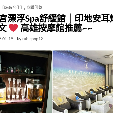
【廠商合作】
,
身體保養
宮漂浮Spa舒緩館｜印地安耳
文
高雄按摩館推薦~~
9-01-19
|
by
rubiepop12
|