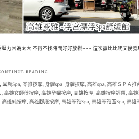
壓力因為太大 不得不找時間好好放鬆~~~ 這次露比比爬文後發
"【美
CONTINUE READING
體
,
耳燭Spa
,
苓雅按摩
,
身體spa
,
身體按摩
,
高雄spa
,
高雄ＳＰＡ推
按
摩】
Ａ
,
高雄女師傅按摩
,
高雄孕婦按摩
,
高雄按摩
,
高雄按摩評價
,
高雄
高
,
高雄純按摩
,
高雄腳底按摩
,
高雄苓雅Spa
,
高雄苓雅區Spa
,
高雄
雄
浮
宮
漂
浮
SPA