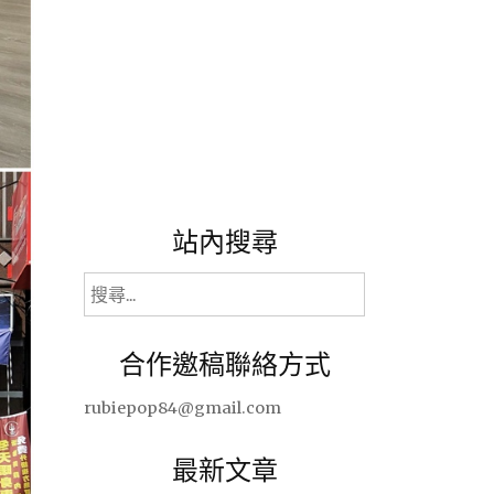
站內搜尋
搜
尋
關
合作邀稿聯絡方式
鍵
字:
rubiepop84@gmail.com
最新文章