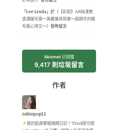
「
Lee Linda
」於〈
【彩妝】AB絲漾魅
惑濃睫毛膏～美麗兼具保養～超順手的睫
毛膏心得文～
〉發佈留言
Akismet
已阻擋
9,417 則垃圾留言
作者
rubiepop12
我的肌膚奢寵煥顏日記！Tixel提可塑