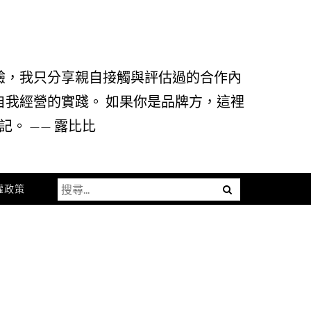
驗，我只分享親自接觸與評估過的合作內
自我經營的實踐。 如果你是品牌方，這裡
。 —— 露比比
搜
Menu
權政策
尋
關
鍵
字: