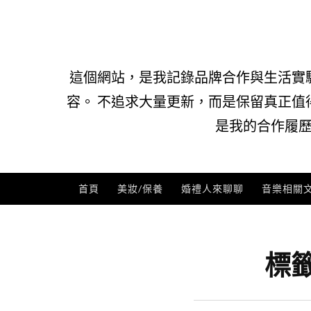
Skip
to
content
這個網站，是我記錄品牌合作與生活實
容。 不追求大量更新，而是保留真正值
是我的合作履歷
首頁
美妝/保養
婚禮人來聊聊
音樂相關
標籤