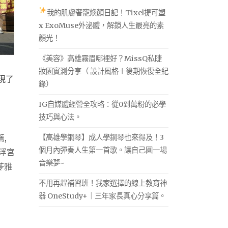
我的肌膚奢寵煥顏日記！Tixel提可塑
x ExoMuse外泌體，解鎖人生最亮的素
顏光！
《美容》高雄霧眉哪裡好？MissQ私睫
妝園實測分享（ 設計風格＋後期恢復全紀
現了
錄）
IG自媒體經營全攻略：從0到萬粉的必學
技巧與心法。
【高雄學鋼琴】成人學鋼琴也來得及！3
薦
,
個月內彈奏人生第一首歌。讓自己圓一場
浮宮
音樂夢~
苓雅
不用再趕補習班！我家選擇的線上教育神
器 OneStudy+｜三年家長真心分享篇。