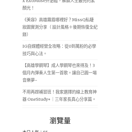
x ExoMuse外泌體，解鎖人生最亮的素
顏光！
《美容》高雄霧眉哪裡好？MissQ私睫
妝園實測分享（ 設計風格＋後期恢復全紀
錄）
IG自媒體經營全攻略：從0到萬粉的必學
技巧與心法。
【高雄學鋼琴】成人學鋼琴也來得及！3
個月內彈奏人生第一首歌。讓自己圓一場
音樂夢~
不用再趕補習班！我家選擇的線上教育神
器 OneStudy+｜三年家長真心分享篇。
瀏覽量