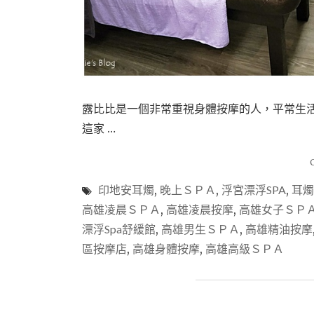
露比比是一個非常重視身體按摩的人，平常生活
這家 …
印地安耳燭
,
晚上ＳＰＡ
,
浮宮漂浮SPA
,
耳燭
高雄凌晨ＳＰＡ
,
高雄凌晨按摩
,
高雄女子ＳＰ
漂浮Spa舒緩館
,
高雄男生ＳＰＡ
,
高雄精油按摩
區按摩店
,
高雄身體按摩
,
高雄高級ＳＰＡ