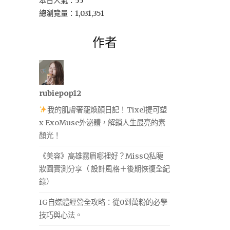
本日人氣：55
總瀏覽量：1,031,351
作者
rubiepop12
我的肌膚奢寵煥顏日記！Tixel提可塑
x ExoMuse外泌體，解鎖人生最亮的素
顏光！
《美容》高雄霧眉哪裡好？MissQ私睫
妝園實測分享（ 設計風格＋後期恢復全紀
錄）
IG自媒體經營全攻略：從0到萬粉的必學
技巧與心法。