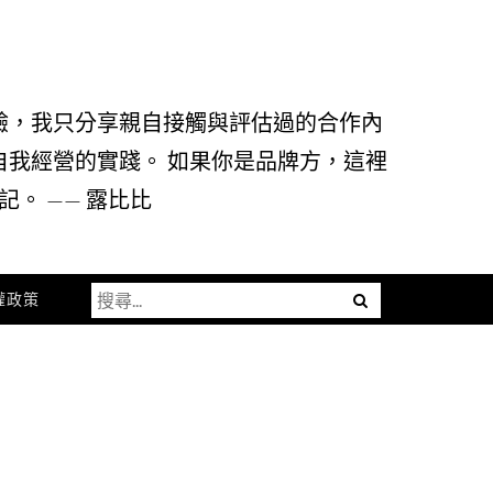
驗，我只分享親自接觸與評估過的合作內
自我經營的實踐。 如果你是品牌方，這裡
。 —— 露比比
搜
Menu
權政策
尋
關
鍵
字: