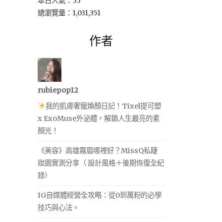
本日人氣：55
總瀏覽量：1,031,351
作者
rubiepop12
我的肌膚奢寵煥顏日記！Tixel提可塑
x ExoMuse外泌體，解鎖人生最亮的素
顏光！
《美容》高雄霧眉哪裡好？MissQ私睫
妝園實測分享（ 設計風格＋後期恢復全紀
錄）
IG自媒體經營全攻略：從0到萬粉的必學
技巧與心法。