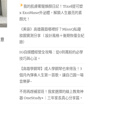
我的肌膚奢寵煥顏日記！Tixel提可塑
x ExoMuse外泌體，解鎖人生最亮的素
顏光！
《美容》高雄霧眉哪裡好？MissQ私睫
妝園實測分享（ 設計風格＋後期恢復全紀
創意
錄）
IG自媒體經營全攻略：從0到萬粉的必學
技巧與心法。
【高雄學鋼琴】成人學鋼琴也來得及！3
個月內彈奏人生第一首歌。讓自己圓一場
音樂夢~
不用再趕補習班！我家選擇的線上教育神
器 OneStudy+｜三年家長真心分享篇。