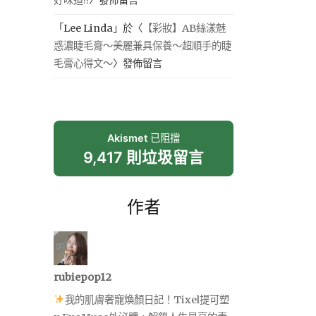
「
Lee Linda
」於〈
【彩妝】AB絲漾魅
惑濃睫毛膏～美麗兼具保養～超順手的睫
毛膏心得文～
〉發佈留言
Akismet
已阻擋
9,417 則垃圾留言
作者
rubiepop12
我的肌膚奢寵煥顏日記！Tixel提可塑