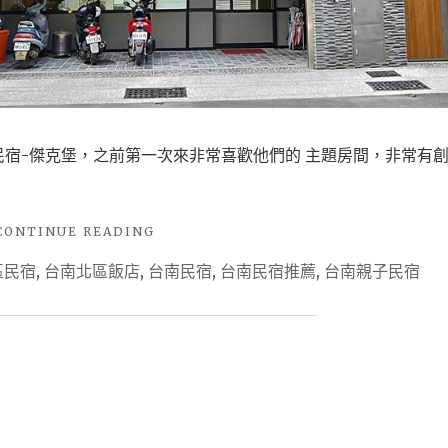
宿-傑克堡，之前第一次來非常喜歡他們的 主題房間，非常有
"【台
CONTINUE READING
南
區民宿
,
台南北區飯店
,
台南民宿
,
台南民宿推薦
,
台南親子民宿
北
區
住
宿】
親
子
房
推
薦，