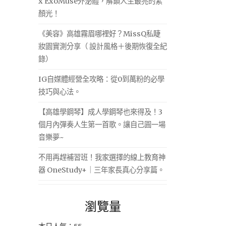
x ExoMuse外泌體，解鎖人生最亮的素
顏光！
《美容》高雄霧眉哪裡好？MissQ私睫
妝園實測分享（ 設計風格＋後期恢復全紀
錄）
IG自媒體經營全攻略：從0到萬粉的必學
技巧與心法。
【高雄學鋼琴】成人學鋼琴也來得及！3
個月內彈奏人生第一首歌。讓自己圓一場
音樂夢~
不用再趕補習班！我家選擇的線上教育神
器 OneStudy+｜三年家長真心分享篇。
瀏覽量