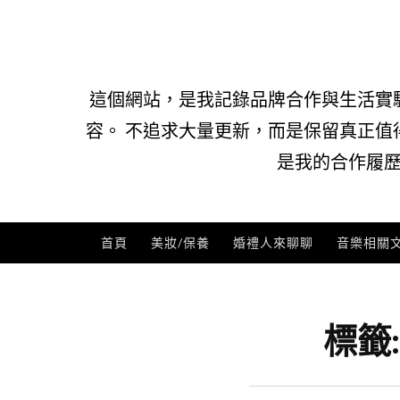
Skip
to
content
這個網站，是我記錄品牌合作與生活實
容。 不追求大量更新，而是保留真正值
是我的合作履歷
首頁
美妝/保養
婚禮人來聊聊
音樂相關
標籤