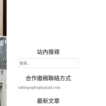
站內搜尋
搜
尋
關
合作邀稿聯絡方式
鍵
字:
rubiepop84@gmail.com
最新文章