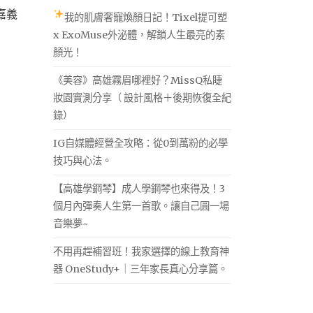
嘉義
我的肌膚奢寵煥顏日記！Tixel提可塑
x ExoMuse外泌體，解鎖人生最亮的素
顏光！
《美容》高雄霧眉哪裡好？MissQ私睫
妝園實測分享（ 設計風格＋後期恢復全紀
錄）
IG自媒體經營全攻略：從0到萬粉的必學
技巧與心法。
【高雄學鋼琴】成人學鋼琴也來得及！3
個月內彈奏人生第一首歌。讓自己圓一場
音樂夢~
不用再趕補習班！我家選擇的線上教育神
器 OneStudy+｜三年家長真心分享篇。