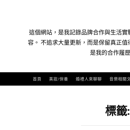
Skip
to
content
這個網站，是我記錄品牌合作與生活實
容。 不追求大量更新，而是保留真正值
是我的合作履歷
首頁
美妝/保養
婚禮人來聊聊
音樂相關
標籤