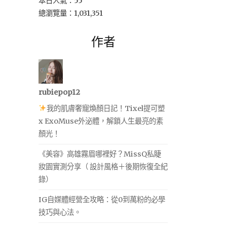
本日人氣：55
總瀏覽量：1,031,351
作者
rubiepop12
我的肌膚奢寵煥顏日記！Tixel提可塑
x ExoMuse外泌體，解鎖人生最亮的素
顏光！
《美容》高雄霧眉哪裡好？MissQ私睫
妝園實測分享（ 設計風格＋後期恢復全紀
錄）
IG自媒體經營全攻略：從0到萬粉的必學
技巧與心法。