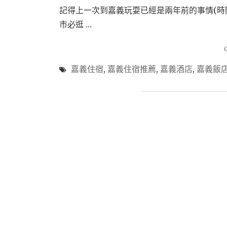
記得上一次到嘉義玩耍已經是兩年前的事情(時
市必逛 …
嘉義住宿
,
嘉義住宿推薦
,
嘉義酒店
,
嘉義飯