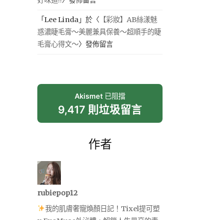
「
Lee Linda
」於〈
【彩妝】AB絲漾魅
惑濃睫毛膏～美麗兼具保養～超順手的睫
毛膏心得文～
〉發佈留言
Akismet
已阻擋
9,417 則垃圾留言
作者
rubiepop12
我的肌膚奢寵煥顏日記！Tixel提可塑