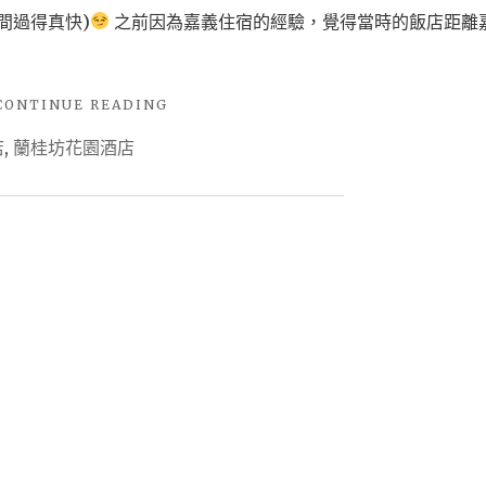
間過得真快)
之前因為嘉義住宿的經驗，覺得當時的飯店距離
"【住
CONTINUE READING
宿-
店
,
蘭桂坊花園酒店
嘉
義】
嘉
義
必
住
–
蘭
桂
坊
花
園
酒
店，
古