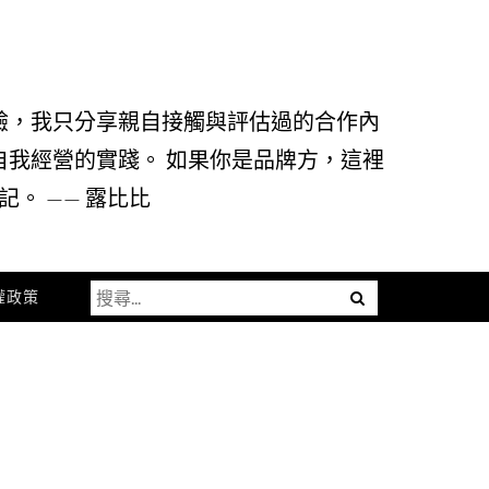
驗，我只分享親自接觸與評估過的合作內
自我經營的實踐。 如果你是品牌方，這裡
。 —— 露比比
搜
Menu
權政策
尋
關
鍵
字: