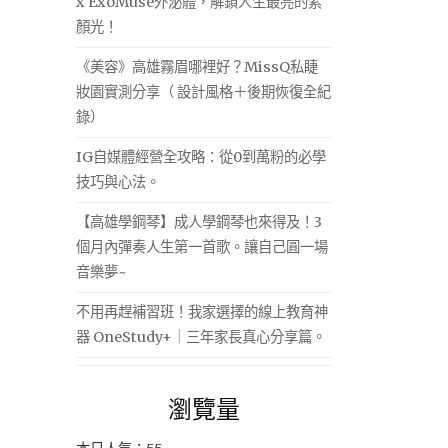
x ExoMuse外泌體，解鎖人生最亮的素
顏光！
《美容》高雄霧眉哪裡好？MissQ私睫
妝園實測分享（ 設計風格＋後期恢復全紀
錄）
IG自媒體經營全攻略：從0到萬粉的必學
技巧與心法。
【高雄學鋼琴】成人學鋼琴也來得及！3
個月內彈奏人生第一首歌。讓自己圓一場
音樂夢~
不用再趕補習班！我家選擇的線上教育神
器 OneStudy+｜三年家長真心分享篇。
瀏覽量