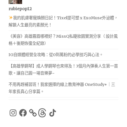
rubiepop12
我的肌膚奢寵煥顏日記！Tixel提可塑 x ExoMuse外泌體，
解鎖人生最亮的素顏光！
《美容》高雄霧眉哪裡好？MissQ私睫妝園實測分享（ 設計風
格＋後期恢復全紀錄）
IG自媒體經營全攻略：從0到萬粉的必學技巧與心法。
【高雄學鋼琴】成人學鋼琴也來得及！3個月內彈奏人生第一首
歌。讓自己圓一場音樂夢~
不用再趕補習班！我家選擇的線上教育神器 OneStudy+｜三
年家長真心分享篇。
Instagram
Facebook
Threads
TikTok