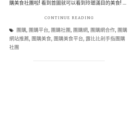
購美食社團啦! 看到首圖就可以看到玲瑯滿目的美食! …
"【團
CONTINUE READING
購
團購
,
團購平台
,
團購社團
,
團購網
,
團購網合作
,
團購
分
享】
網站推薦
,
團購美食
,
團購美食平台
,
露比比剁手指團購
疫
社團
情
宅
在
家，
你
不
可
不
知
道
的
團
購
美