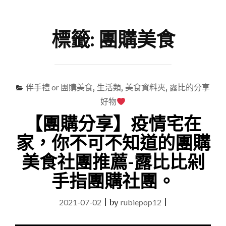
尋
Menu
關
鍵
標籤:
團購美食
字
伴手禮 or 團購美食
,
生活類
,
美食資料夾
,
露比的分享
好物
【團購分享】疫情宅在
家，你不可不知道的團購
美食社團推薦-露比比剁
手指團購社團。
2021-07-02
|
by
rubiepop12
|