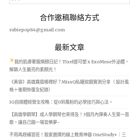
尋
關
合作邀稿聯絡方式
鍵
字:
rubiepop84@gmail.com
最新文章
我的肌膚奢寵煥顏日記！Tixel提可塑 x ExoMuse外泌體，
解鎖人生最亮的素顏光！
《美容》高雄霧眉哪裡好？MissQ私睫妝園實測分享（ 設計風
格＋後期恢復全紀錄）
IG自媒體經營全攻略：從0到萬粉的必學技巧與心法。
【高雄學鋼琴】成人學鋼琴也來得及！3個月內彈奏人生第一首
歌。讓自己圓一場音樂夢~
不用再趕補習班！我家選擇的線上教育神器 OneStudy+｜三