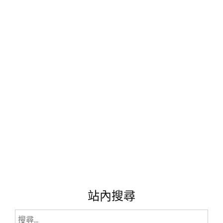
食
社
團
推
薦-
露
比
比
剁
手
指
團
購
社
團。"
站內搜尋
搜