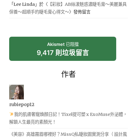
「
Lee Linda
」於〈
【彩妝】AB絲漾魅惑濃睫毛膏～美麗兼具
保養～超順手的睫毛膏心得文～
〉發佈留言
Akismet
已阻擋
9,417 則垃圾留言
作者
rubiepop12
我的肌膚奢寵煥顏日記！Tixel提可塑 x ExoMuse外泌體，
解鎖人生最亮的素顏光！
《美容》高雄霧眉哪裡好？MissQ私睫妝園實測分享（ 設計風