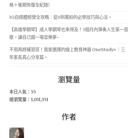
格＋後期恢復全紀錄）
IG自媒體經營全攻略：從0到萬粉的必學技巧與心法。
【高雄學鋼琴】成人學鋼琴也來得及！3個月內彈奏人生第一首
歌。讓自己圓一場音樂夢~
不用再趕補習班！我家選擇的線上教育神器 OneStudy+｜三
年家長真心分享篇。
瀏覽量
本日人氣：55
總瀏覽量：1,031,351
作者