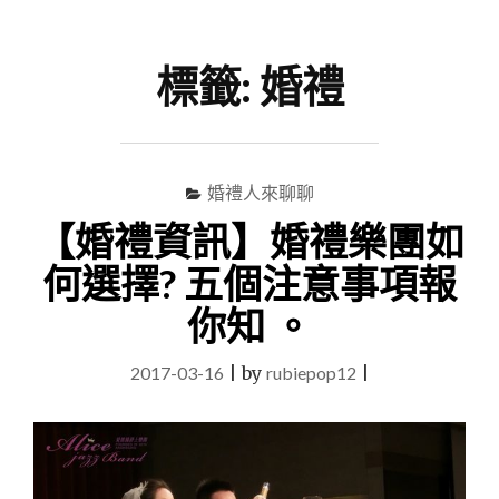
尋
Menu
關
鍵
標籤:
婚禮
字
婚禮人來聊聊
【婚禮資訊】婚禮樂團如
何選擇? 五個注意事項報
你知 。
2017-03-16
|
by
rubiepop12
|