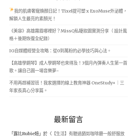
我的肌膚奢寵煥顏日記！Tixel提可塑 x ExoMuse外泌體，
解鎖人生最亮的素顏光！
《美容》高雄霧眉哪裡好？MissQ私睫妝園實測分享（ 設計風
格＋後期恢復全紀錄）
IG自媒體經營全攻略：從0到萬粉的必學技巧與心法。
【高雄學鋼琴】成人學鋼琴也來得及！3個月內彈奏人生第一首
歌。讓自己圓一場音樂夢~
不用再趕補習班！我家選擇的線上教育神器 OneStudy+｜三
年家長真心分享篇。
最新留言
「
露比Rubie妞
」於〈
【生活】有聽過猶如咖啡廳一般舒服放