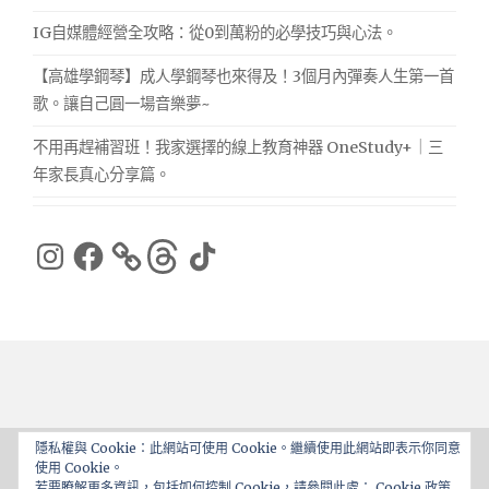
IG自媒體經營全攻略：從0到萬粉的必學技巧與心法。
【高雄學鋼琴】成人學鋼琴也來得及！3個月內彈奏人生第一首
歌。讓自己圓一場音樂夢~
不用再趕補習班！我家選擇的線上教育神器 OneStudy+｜三
年家長真心分享篇。
Instagram
Facebook
Threads
TikTok
隱私權與 Cookie：此網站可使用 Cookie。繼續使用此網站即表示你同意
使用 Cookie。
Proudly powered by WordPress
|
Theme: ajaira by
若要瞭解更多資訊，包括如何控制 Cookie，請參閱此處：
Cookie 政策