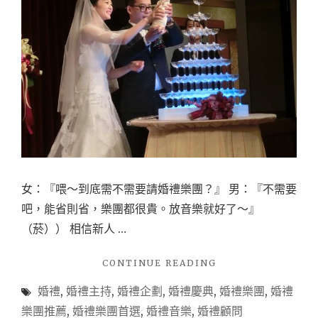
女：『喂～到底需不需要請婚禮樂團？』 男：『不需要
吧，能省則省，樂團都很貴。放音樂就好了～』
（菸）） 相信新人 …
"【婚
CONTINUE READING
禮
婚禮
,
婚禮主持
,
婚禮企劃
,
婚禮慶典
,
婚禮樂團
,
婚禮
資
訊】
樂團推薦
,
婚禮樂團首選
,
婚禮音樂
,
婚禮顧問