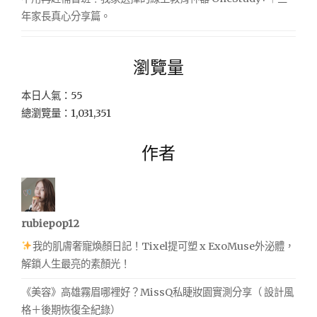
年家長真心分享篇。
瀏覽量
本日人氣：55
總瀏覽量：1,031,351
作者
rubiepop12
我的肌膚奢寵煥顏日記！Tixel提可塑 x ExoMuse外泌體，
解鎖人生最亮的素顏光！
《美容》高雄霧眉哪裡好？MissQ私睫妝園實測分享（ 設計風
格＋後期恢復全紀錄）