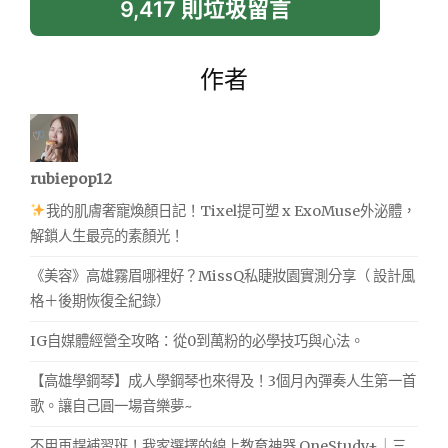
9,417 則垃圾留言
作者
rubiepop12
我的肌膚奢寵煥顏日記！Tixel提可塑 x ExoMuse外泌體，
解鎖人生最亮的素顏光！
《美容》高雄霧眉哪裡好？MissQ私睫妝園實測分享（ 設計風
格＋後期恢復全紀錄）
IG自媒體經營全攻略：從0到萬粉的必學技巧與心法。
【高雄學鋼琴】成人學鋼琴也來得及！3個月內彈奏人生第一首
歌。讓自己圓一場音樂夢~
不用再趕補習班！我家選擇的線上教育神器 OneStudy+｜三