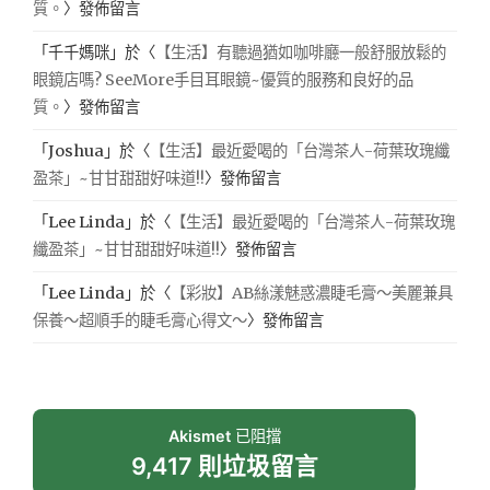
質。
〉發佈留言
「
千千媽咪
」於〈
【生活】有聽過猶如咖啡廳一般舒服放鬆的
眼鏡店嗎? SeeMore手目耳眼鏡~優質的服務和良好的品
質。
〉發佈留言
「
Joshua
」於〈
【生活】最近愛喝的「台灣茶人-荷葉玫瑰纖
盈茶」~甘甘甜甜好味道!!
〉發佈留言
「
Lee Linda
」於〈
【生活】最近愛喝的「台灣茶人-荷葉玫瑰
纖盈茶」~甘甘甜甜好味道!!
〉發佈留言
「
Lee Linda
」於〈
【彩妝】AB絲漾魅惑濃睫毛膏～美麗兼具
保養～超順手的睫毛膏心得文～
〉發佈留言
Akismet
已阻擋
9,417 則垃圾留言