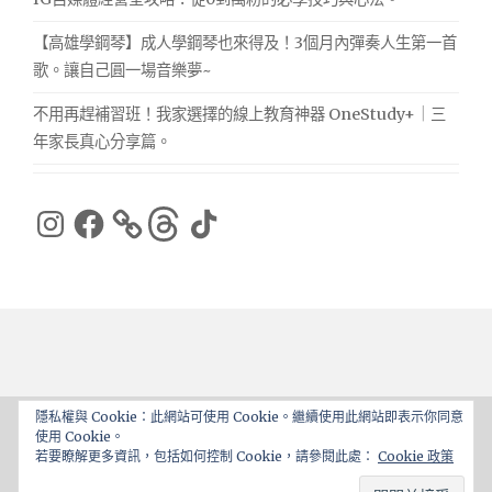
【高雄學鋼琴】成人學鋼琴也來得及！3個月內彈奏人生第一首
歌。讓自己圓一場音樂夢~
不用再趕補習班！我家選擇的線上教育神器 OneStudy+｜三
年家長真心分享篇。
Instagram
Facebook
Threads
TikTok
隱私權與 Cookie：此網站可使用 Cookie。繼續使用此網站即表示你同意
使用 Cookie。
Proudly powered by WordPress
|
Theme: ajaira by
若要瞭解更多資訊，包括如何控制 Cookie，請參閱此處：
Cookie 政策
rakib
.