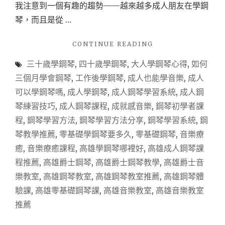
我注意到一個有趣的趨勢——越來越多成人朋友在學鋼
琴，而且是從 …
"【高
CONTINUE READING
雄
三十歲學鋼琴
,
四十歲學鋼琴
,
大人學鋼琴心得
,
如何
學
鋼
三個月學會鋼琴
,
工作後學鋼琴
,
成人也能學音樂
,
成人
琴】
可以學鋼琴嗎
,
成人學鋼琴
,
成人鋼琴學習系統
,
成人鋼
成
琴練習技巧
,
成人鋼琴課程
,
成就感音樂
,
鋼琴初學者課
人
學
程
,
鋼琴學習方法
,
鋼琴學習方法分享
,
鋼琴學習系統
,
鋼
鋼
琴教學推薦
,
零基礎學鋼琴要多久
,
零基礎鋼琴
,
音樂療
琴
癒
,
音樂療癒課程
,
高雄學鋼琴哪裡好
,
高雄成人鋼琴課
也
來
程推薦
,
高雄爵士鋼琴
,
高雄爵士鋼琴教學
,
高雄爵士音
得
樂教室
,
高雄鋼琴教室
,
高雄鋼琴教室推薦
,
高雄鋼琴體
及！
驗課
,
高雄零基礎鋼琴課
,
高雄音樂教室
,
高雄音樂教室
3
個
推薦
月
內