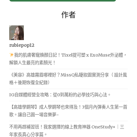
作者
rubiepop12
我的肌膚奢寵煥顏日記！Tixel提可塑 x ExoMuse外泌體，
解鎖人生最亮的素顏光！
《美容》高雄霧眉哪裡好？MissQ私睫妝園實測分享（ 設計風
格＋後期恢復全紀錄）
IG自媒體經營全攻略：從0到萬粉的必學技巧與心法。
【高雄學鋼琴】成人學鋼琴也來得及！3個月內彈奏人生第一首
歌。讓自己圓一場音樂夢~
不用再趕補習班！我家選擇的線上教育神器 OneStudy+｜三
年家長真心分享篇。