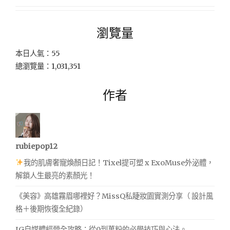
瀏覽量
本日人氣：55
總瀏覽量：1,031,351
作者
rubiepop12
我的肌膚奢寵煥顏日記！Tixel提可塑 x ExoMuse外泌體，
解鎖人生最亮的素顏光！
《美容》高雄霧眉哪裡好？MissQ私睫妝園實測分享（ 設計風
格＋後期恢復全紀錄）
IG自媒體經營全攻略：從0到萬粉的必學技巧與心法。