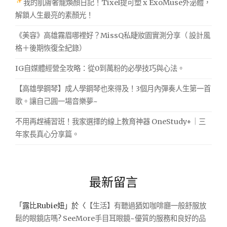
我的肌膚奢寵煥顏日記！Tixel提可塑 x ExoMuse外泌體，
解鎖人生最亮的素顏光！
《美容》高雄霧眉哪裡好？MissQ私睫妝園實測分享（ 設計風
格＋後期恢復全紀錄）
IG自媒體經營全攻略：從0到萬粉的必學技巧與心法。
【高雄學鋼琴】成人學鋼琴也來得及！3個月內彈奏人生第一首
歌。讓自己圓一場音樂夢~
不用再趕補習班！我家選擇的線上教育神器 OneStudy+｜三
年家長真心分享篇。
最新留言
「
露比Rubie妞
」於〈
【生活】有聽過猶如咖啡廳一般舒服放
鬆的眼鏡店嗎? SeeMore手目耳眼鏡~優質的服務和良好的品