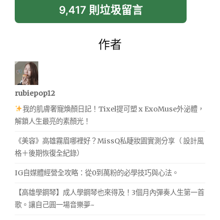
9,417 則垃圾留言
作者
rubiepop12
我的肌膚奢寵煥顏日記！Tixel提可塑 x ExoMuse外泌體，
解鎖人生最亮的素顏光！
《美容》高雄霧眉哪裡好？MissQ私睫妝園實測分享（ 設計風
格＋後期恢復全紀錄）
IG自媒體經營全攻略：從0到萬粉的必學技巧與心法。
【高雄學鋼琴】成人學鋼琴也來得及！3個月內彈奏人生第一首
歌。讓自己圓一場音樂夢~