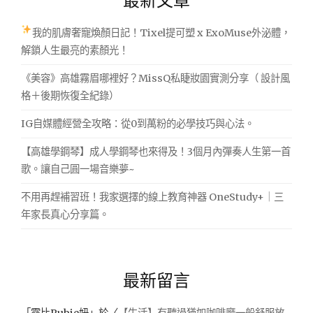
我的肌膚奢寵煥顏日記！Tixel提可塑 x ExoMuse外泌體，
解鎖人生最亮的素顏光！
《美容》高雄霧眉哪裡好？MissQ私睫妝園實測分享（ 設計風
格＋後期恢復全紀錄）
IG自媒體經營全攻略：從0到萬粉的必學技巧與心法。
【高雄學鋼琴】成人學鋼琴也來得及！3個月內彈奏人生第一首
歌。讓自己圓一場音樂夢~
不用再趕補習班！我家選擇的線上教育神器 OneStudy+｜三
年家長真心分享篇。
最新留言
「
露比Rubie妞
」於〈
【生活】有聽過猶如咖啡廳一般舒服放