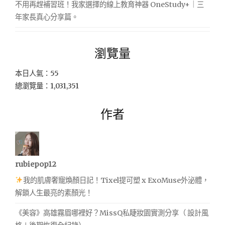
不用再趕補習班！我家選擇的線上教育神器 OneStudy+｜三
年家長真心分享篇。
瀏覽量
本日人氣：55
總瀏覽量：1,031,351
作者
rubiepop12
我的肌膚奢寵煥顏日記！Tixel提可塑 x ExoMuse外泌體，
解鎖人生最亮的素顏光！
《美容》高雄霧眉哪裡好？MissQ私睫妝園實測分享（ 設計風