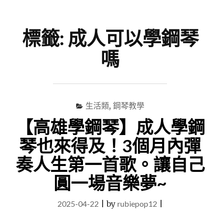
尋
Menu
關
鍵
標籤:
成人可以學鋼琴
字
嗎
生活類
,
鋼琴教學
【高雄學鋼琴】成人學鋼
琴也來得及！3個月內彈
奏人生第一首歌。讓自己
圓一場音樂夢~
2025-04-22
|
by
rubiepop12
|