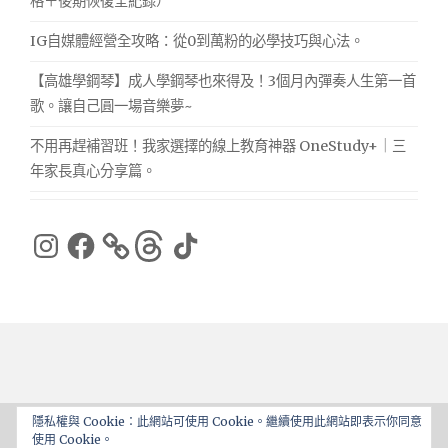
格＋後期恢復全紀錄）
IG自媒體經營全攻略：從0到萬粉的必學技巧與心法。
【高雄學鋼琴】成人學鋼琴也來得及！3個月內彈奏人生第一首
歌。讓自己圓一場音樂夢~
不用再趕補習班！我家選擇的線上教育神器 OneStudy+｜三
年家長真心分享篇。
Instagram
Facebook
Threads
TikTok
隱私權與 Cookie：此網站可使用 Cookie。繼續使用此網站即表示你同意
使用 Cookie。