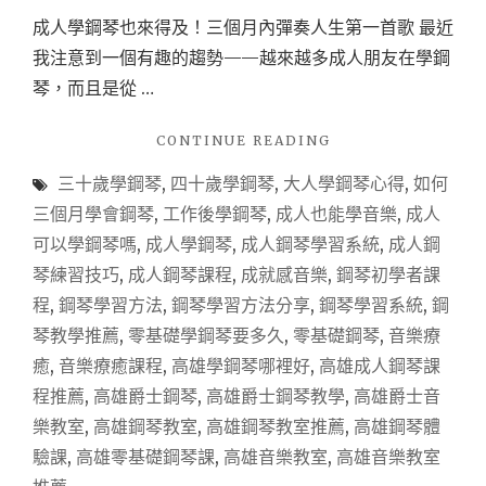
成人學鋼琴也來得及！三個月內彈奏人生第一首歌 最近
我注意到一個有趣的趨勢——越來越多成人朋友在學鋼
琴，而且是從 …
"【高
CONTINUE READING
雄
三十歲學鋼琴
,
四十歲學鋼琴
,
大人學鋼琴心得
,
如何
學
鋼
三個月學會鋼琴
,
工作後學鋼琴
,
成人也能學音樂
,
成人
琴】
可以學鋼琴嗎
,
成人學鋼琴
,
成人鋼琴學習系統
,
成人鋼
成
琴練習技巧
,
成人鋼琴課程
,
成就感音樂
,
鋼琴初學者課
人
學
程
,
鋼琴學習方法
,
鋼琴學習方法分享
,
鋼琴學習系統
,
鋼
鋼
琴教學推薦
,
零基礎學鋼琴要多久
,
零基礎鋼琴
,
音樂療
琴
癒
,
音樂療癒課程
,
高雄學鋼琴哪裡好
,
高雄成人鋼琴課
也
來
程推薦
,
高雄爵士鋼琴
,
高雄爵士鋼琴教學
,
高雄爵士音
得
樂教室
,
高雄鋼琴教室
,
高雄鋼琴教室推薦
,
高雄鋼琴體
及！
驗課
,
高雄零基礎鋼琴課
,
高雄音樂教室
,
高雄音樂教室
3
個