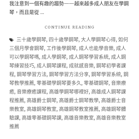
我注意到一個有趣的趨勢——越來越多成人朋友在學鋼
琴，而且是從 …
"【高
CONTINUE READING
雄
三十歲學鋼琴
,
四十歲學鋼琴
,
大人學鋼琴心得
,
如何
學
鋼
三個月學會鋼琴
,
工作後學鋼琴
,
成人也能學音樂
,
成人
琴】
可以學鋼琴嗎
,
成人學鋼琴
,
成人鋼琴學習系統
,
成人鋼
成
琴練習技巧
,
成人鋼琴課程
,
成就感音樂
,
鋼琴初學者課
人
學
程
,
鋼琴學習方法
,
鋼琴學習方法分享
,
鋼琴學習系統
,
鋼
鋼
琴教學推薦
,
零基礎學鋼琴要多久
,
零基礎鋼琴
,
音樂療
琴
癒
,
音樂療癒課程
,
高雄學鋼琴哪裡好
,
高雄成人鋼琴課
也
來
程推薦
,
高雄爵士鋼琴
,
高雄爵士鋼琴教學
,
高雄爵士音
得
樂教室
,
高雄鋼琴教室
,
高雄鋼琴教室推薦
,
高雄鋼琴體
及！
驗課
,
高雄零基礎鋼琴課
,
高雄音樂教室
,
高雄音樂教室
3
個
推薦
月
內