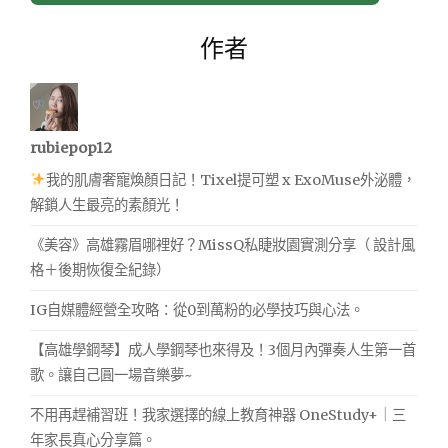
作者
rubiepop12
我的肌膚奢寵煥顏日記！Tixel提可塑 x ExoMuse外泌體，
解鎖人生最亮的素顏光！
《美容》高雄霧眉哪裡好？MissQ私睫妝園實測分享（ 設計風
格＋後期恢復全紀錄）
IG自媒體經營全攻略：從0到萬粉的必學技巧與心法。
【高雄學鋼琴】成人學鋼琴也來得及！3個月內彈奏人生第一首
歌。讓自己圓一場音樂夢~
不用再趕補習班！我家選擇的線上教育神器 OneStudy+｜三
年家長真心分享篇。