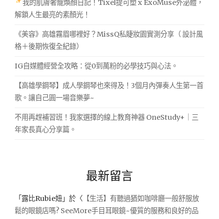
我的肌膚奢寵煥顏日記！Tixel提可塑 x ExoMuse外泌體，
解鎖人生最亮的素顏光！
《美容》高雄霧眉哪裡好？MissQ私睫妝園實測分享（ 設計風
格＋後期恢復全紀錄）
IG自媒體經營全攻略：從0到萬粉的必學技巧與心法。
【高雄學鋼琴】成人學鋼琴也來得及！3個月內彈奏人生第一首
歌。讓自己圓一場音樂夢~
不用再趕補習班！我家選擇的線上教育神器 OneStudy+｜三
年家長真心分享篇。
最新留言
「
露比Rubie妞
」於〈
【生活】有聽過猶如咖啡廳一般舒服放
鬆的眼鏡店嗎? SeeMore手目耳眼鏡~優質的服務和良好的品