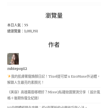
瀏覽量
本日人氣：55
總瀏覽量：1,031,351
作者
rubiepop12
我的肌膚奢寵煥顏日記！Tixel提可塑 x ExoMuse外泌體，
解鎖人生最亮的素顏光！
《美容》高雄霧眉哪裡好？MissQ私睫妝園實測分享（ 設計風
格＋後期恢復全紀錄）
IG自媒體經營全攻略：從0到萬粉的必學技巧與心法。