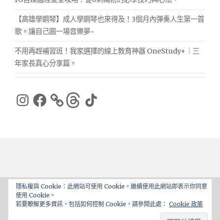
【高雄學鋼琴】成人學鋼琴也來得及！3個月內彈奏人生第一首
歌。讓自己圓一場音樂夢~
不用再趕補習班！我家選擇的線上教育神器 OneStudy+｜三
年家長真心分享篇。
Instagram
Facebook
Threads
TikTok
隱私權與 Cookie：此網站可使用 Cookie。繼續使用此網站即表示你同意
使用 Cookie。
Proudly powered by WordPress
|
Theme: ajaira by
若要瞭解更多資訊，包括如何控制 Cookie，請參閱此處：
Cookie 政策
rakib
.