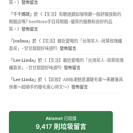
質。
〉發佈留言
「
千千媽咪
」於〈
【生活】有聽過猶如咖啡廳一般舒服放鬆的
眼鏡店嗎? SeeMore手目耳眼鏡~優質的服務和良好的品
質。
〉發佈留言
「
Joshua
」於〈
【生活】最近愛喝的「台灣茶人-荷葉玫瑰纖
盈茶」~甘甘甜甜好味道!!
〉發佈留言
「
Lee Linda
」於〈
【生活】最近愛喝的「台灣茶人-荷葉玫瑰
纖盈茶」~甘甘甜甜好味道!!
〉發佈留言
「
Lee Linda
」於〈
【彩妝】AB絲漾魅惑濃睫毛膏～美麗兼具
保養～超順手的睫毛膏心得文～
〉發佈留言
Akismet
已阻擋
9,417 則垃圾留言