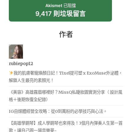
Akismet
已阻擋
9,417 則垃圾留言
作者
rubiepop12
我的肌膚奢寵煥顏日記！Tixel提可塑 x ExoMuse外泌體，
解鎖人生最亮的素顏光！
《美容》高雄霧眉哪裡好？MissQ私睫妝園實測分享（ 設計風
格＋後期恢復全紀錄）
IG自媒體經營全攻略：從0到萬粉的必學技巧與心法。
【高雄學鋼琴】成人學鋼琴也來得及！3個月內彈奏人生第一首
歌。讓自己圓一場音樂夢~