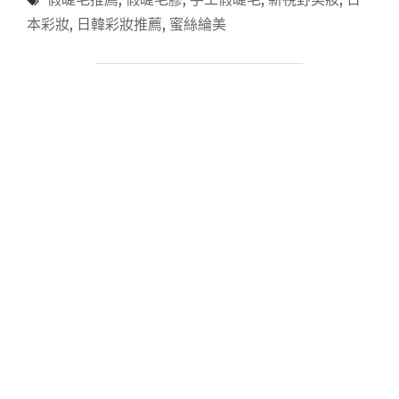
日
本
本彩妝
,
日韓彩妝推薦
,
蜜絲綸美
新
視
野
眼
妝
組
–
蜜
絲
綸
美
MICHE
BLOOMIN，
美
翻
天
的
手
工
假