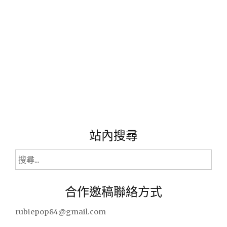
睫
毛，
瞬
間
亮
眼
變
身!"
站內搜尋
搜
尋
關
合作邀稿聯絡方式
鍵
字:
rubiepop84@gmail.com