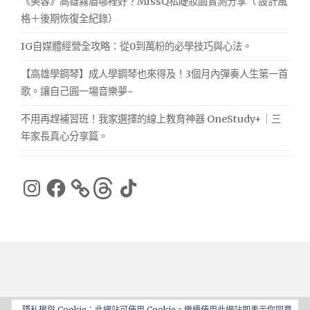
《美容》高雄霧眉哪裡好？MissQ私睫妝園實測分享（ 設計風
格＋後期恢復全紀錄）
IG自媒體經營全攻略：從0到萬粉的必學技巧與心法。
【高雄學鋼琴】成人學鋼琴也來得及！3個月內彈奏人生第一首
歌。讓自己圓一場音樂夢~
不用再趕補習班！我家選擇的線上教育神器 OneStudy+｜三
年家長真心分享篇。
Instagram
Facebook
Threads
TikTok
隱私權與 Cookie：此網站可使用 Cookie。繼續使用此網站即表示你同意