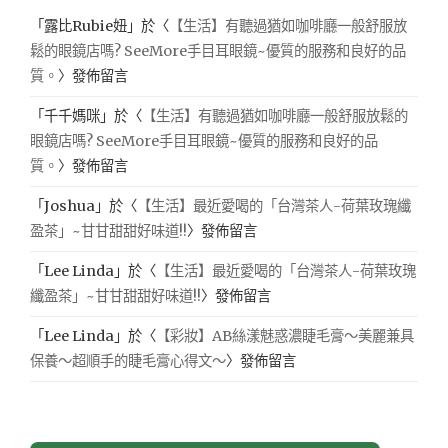
「
露比Rubie妞
」於〈
【生活】有聽過猶如咖啡廳一般舒服放
鬆的眼鏡店嗎? SeeMore手目耳眼鏡~優質的服務和良好的品
質。
〉發佈留言
「
千千媽咪
」於〈
【生活】有聽過猶如咖啡廳一般舒服放鬆的
眼鏡店嗎? SeeMore手目耳眼鏡~優質的服務和良好的品
質。
〉發佈留言
「
Joshua
」於〈
【生活】最近愛喝的「台灣茶人-荷葉玫瑰纖
盈茶」~甘甘甜甜好味道!!
〉發佈留言
「
Lee Linda
」於〈
【生活】最近愛喝的「台灣茶人-荷葉玫瑰
纖盈茶」~甘甘甜甜好味道!!
〉發佈留言
「
Lee Linda
」於〈
【彩妝】AB絲漾魅惑濃睫毛膏～美麗兼具
保養～超順手的睫毛膏心得文～
〉發佈留言