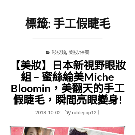
尋
Menu
關
鍵
標籤:
手工假睫毛
字
彩妝類
,
美妝/保養
【美妝】日本新視野眼妝
組 – 蜜絲綸美Miche
Bloomin，美翻天的手工
假睫毛，瞬間亮眼變身!
2018-10-02
|
by
rubiepop12
|