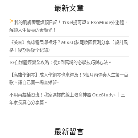
最新文章
我的肌膚奢寵煥顏日記！Tixel提可塑 x ExoMuse外泌體，
解鎖人生最亮的素顏光！
《美容》高雄霧眉哪裡好？MissQ私睫妝園實測分享（ 設計風
格＋後期恢復全紀錄）
IG自媒體經營全攻略：從0到萬粉的必學技巧與心法。
【高雄學鋼琴】成人學鋼琴也來得及！3個月內彈奏人生第一首
歌。讓自己圓一場音樂夢~
不用再趕補習班！我家選擇的線上教育神器 OneStudy+｜三
年家長真心分享篇。
最新留言