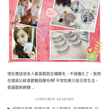
現在應該很多人都喜歡跑去種睫毛，不過種久了，我現
在還是比較喜歡戴假睫毛啊! 平常如果只是日常生活，
我喜歡刷刷睫 …
"【美
CONTINUE READING
妝】
假睫毛推薦
,
假睫毛膠
,
手工假睫毛
,
新視野美妝
,
日