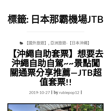
尋
Menu
關
鍵
標籤:
日本那霸機場JTB
字
【國外旅遊】
,
亞洲旅遊-【日本沖繩】
【沖繩自助套票】想要去
沖繩自助自駕~~景點闖
關通票分享推薦—JTB超
值套票!!
2019-10-27
|
by
rubiepop12
|