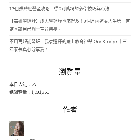
IG自媒體經營全攻略：從0到萬粉的必學技巧與心法。
【高雄學鋼琴】成人學鋼琴也來得及！3個月內彈奏人生第一首
歌。讓自己圓一場音樂夢~
不用再趕補習班！我家選擇的線上教育神器 OneStudy+｜三
年家長真心分享篇。
瀏覽量
本日人氣：55
總瀏覽量：1,031,351
作者