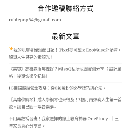
關
合作邀稿聯絡方式
鍵
字:
rubiepop84@gmail.com
最新文章
我的肌膚奢寵煥顏日記！Tixel提可塑 x ExoMuse外泌體，
解鎖人生最亮的素顏光！
《美容》高雄霧眉哪裡好？MissQ私睫妝園實測分享（ 設計風
格＋後期恢復全紀錄）
IG自媒體經營全攻略：從0到萬粉的必學技巧與心法。
【高雄學鋼琴】成人學鋼琴也來得及！3個月內彈奏人生第一首
歌。讓自己圓一場音樂夢~
不用再趕補習班！我家選擇的線上教育神器 OneStudy+｜三
年家長真心分享篇。