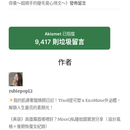
保養～超順手的睫毛膏心得文～
〉發佈留言
Akismet
已阻擋
9,417 則垃圾留言
作者
rubiepop12
我的肌膚奢寵煥顏日記！Tixel提可塑 x ExoMuse外泌體，
解鎖人生最亮的素顏光！
《美容》高雄霧眉哪裡好？MissQ私睫妝園實測分享（ 設計風
格＋後期恢復全紀錄）