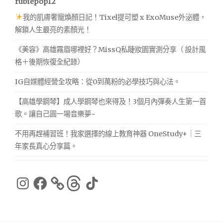
rubiepop12
我的肌膚奢寵煥顏日記！Tixel提可塑 x ExoMuse外泌體，
解鎖人生最亮的素顏光！
《美容》高雄霧眉哪裡好？MissQ私睫妝園實測分享（ 設計風
格＋後期恢復全紀錄）
IG自媒體經營全攻略：從0到萬粉的必學技巧與心法。
【高雄學鋼琴】成人學鋼琴也來得及！3個月內彈奏人生第一首
歌。讓自己圓一場音樂夢~
不用再趕補習班！我家選擇的線上教育神器 OneStudy+｜三
年家長真心分享篇。
Instagram
Facebook
Threads
TikTok