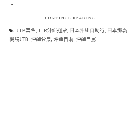
…
"【沖
CONTINUE READING
繩
JTB套票
,
JTB沖繩通票
,
日本沖繩自助行
,
日本那霸
自
助
機場JTB
,
沖繩套票
,
沖繩自助
,
沖繩自駕
套
票】
想
要
去
沖
繩
自
助
自
駕
~~
景
點
闖