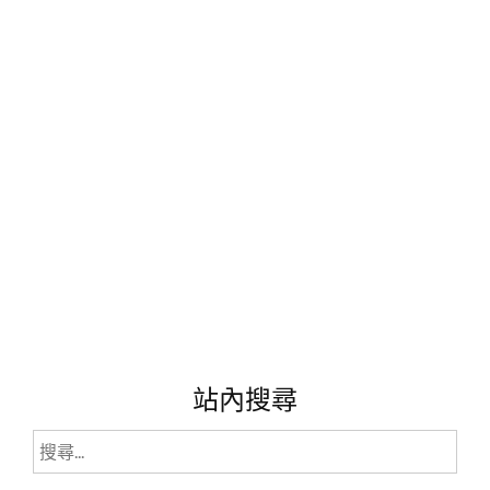
關
通
票
分
享
推
薦
—
JTB
超
值
套
票!!"
站內搜尋
搜
尋