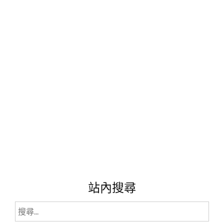
清
新
味
道
少
女
心，
實
在
不
收
藏
可
惜
啊!"
站內搜尋
搜
尋