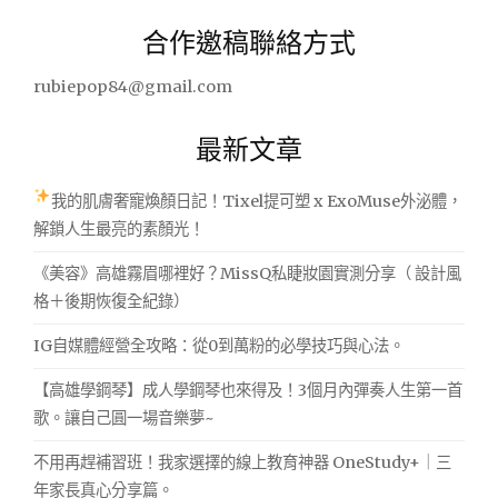
關
合作邀稿聯絡方式
鍵
字:
rubiepop84@gmail.com
最新文章
我的肌膚奢寵煥顏日記！Tixel提可塑 x ExoMuse外泌體，
解鎖人生最亮的素顏光！
《美容》高雄霧眉哪裡好？MissQ私睫妝園實測分享（ 設計風
格＋後期恢復全紀錄）
IG自媒體經營全攻略：從0到萬粉的必學技巧與心法。
【高雄學鋼琴】成人學鋼琴也來得及！3個月內彈奏人生第一首
歌。讓自己圓一場音樂夢~
不用再趕補習班！我家選擇的線上教育神器 OneStudy+｜三
年家長真心分享篇。