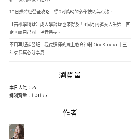
IG自媒體經營全攻略：從0到萬粉的必學技巧與心法。
【高雄學鋼琴】成人學鋼琴也來得及！3個月內彈奏人生第一首
歌。讓自己圓一場音樂夢~
不用再趕補習班！我家選擇的線上教育神器 OneStudy+｜三
年家長真心分享篇。
瀏覽量
本日人氣：55
總瀏覽量：1,031,351
作者