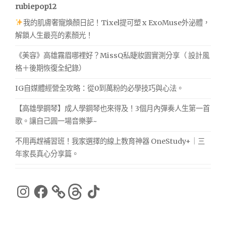
rubiepop12
我的肌膚奢寵煥顏日記！Tixel提可塑 x ExoMuse外泌體，
解鎖人生最亮的素顏光！
《美容》高雄霧眉哪裡好？MissQ私睫妝園實測分享（ 設計風
格＋後期恢復全紀錄）
IG自媒體經營全攻略：從0到萬粉的必學技巧與心法。
【高雄學鋼琴】成人學鋼琴也來得及！3個月內彈奏人生第一首
歌。讓自己圓一場音樂夢~
不用再趕補習班！我家選擇的線上教育神器 OneStudy+｜三
年家長真心分享篇。
Instagram
Facebook
Threads
TikTok