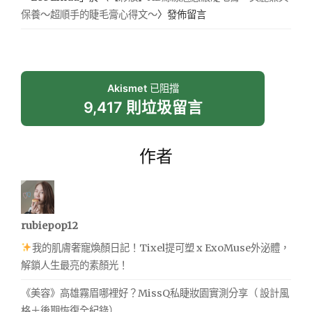
保養～超順手的睫毛膏心得文～
〉發佈留言
Akismet
已阻擋
9,417 則垃圾留言
作者
rubiepop12
我的肌膚奢寵煥顏日記！Tixel提可塑 x ExoMuse外泌體，
解鎖人生最亮的素顏光！
《美容》高雄霧眉哪裡好？MissQ私睫妝園實測分享（ 設計風
格＋後期恢復全紀錄）