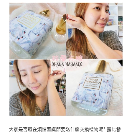
大家是否還在煩惱聖誕節要送什麼交換禮物呢? 露比發