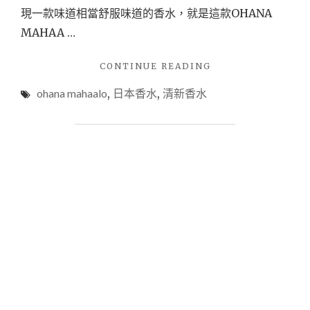
現一款味道相當舒服味道的香水，就是這款OHANA
MAHAA …
"【香
CONTINUE READING
水】
ohana mahaalo
,
日本香水
,
清新香水
OHANA
MAHAALO
日
本
風
行
淡
香
水，
你
也
有
一
支
嗎?