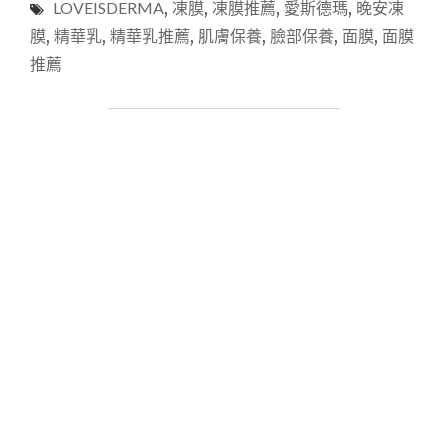
LOVEISDERMA
,
凍膜
,
凍膜推薦
,
愛斯德瑪
,
晚安凍
LOVEISDERMA
愛
膜
,
精華乳
,
精華乳推薦
,
肌膚保養
,
臉部保養
,
面膜
,
面膜
斯
推薦
德
瑪
｜
舒
顏
調
理
精
華
乳
X
B5
保
濕
凝
凍
面
膜-