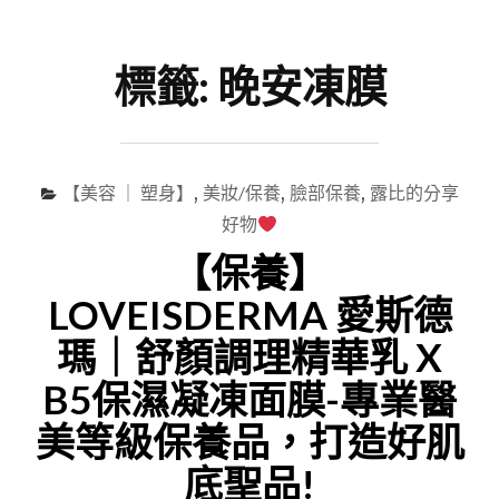
尋
Menu
關
鍵
標籤:
晚安凍膜
字
【美容 ｜ 塑身】
,
美妝/保養
,
臉部保養
,
露比的分享
好物
【保養】
LOVEISDERMA 愛斯德
瑪｜舒顏調理精華乳 X
B5保濕凝凍面膜-專業醫
美等級保養品，打造好肌
底聖品!