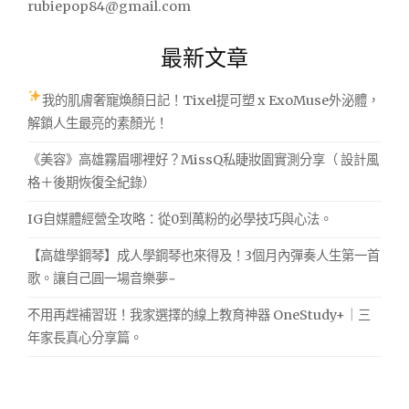
rubiepop84@gmail.com
最新文章
我的肌膚奢寵煥顏日記！Tixel提可塑 x ExoMuse外泌體，
解鎖人生最亮的素顏光！
《美容》高雄霧眉哪裡好？MissQ私睫妝園實測分享（ 設計風
格＋後期恢復全紀錄）
IG自媒體經營全攻略：從0到萬粉的必學技巧與心法。
【高雄學鋼琴】成人學鋼琴也來得及！3個月內彈奏人生第一首
歌。讓自己圓一場音樂夢~
不用再趕補習班！我家選擇的線上教育神器 OneStudy+｜三
年家長真心分享篇。