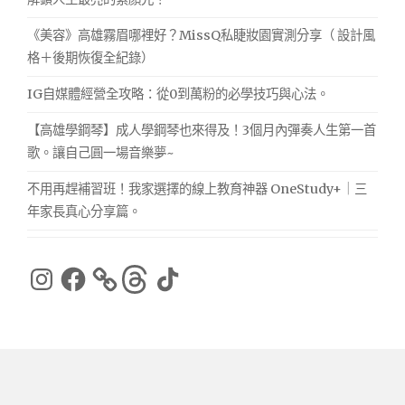
《美容》高雄霧眉哪裡好？MissQ私睫妝園實測分享（ 設計風
格＋後期恢復全紀錄）
IG自媒體經營全攻略：從0到萬粉的必學技巧與心法。
【高雄學鋼琴】成人學鋼琴也來得及！3個月內彈奏人生第一首
歌。讓自己圓一場音樂夢~
不用再趕補習班！我家選擇的線上教育神器 OneStudy+｜三
年家長真心分享篇。
Instagram
Facebook
Threads
TikTok