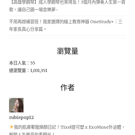
【高雄學鋼琴】成人學鋼琴也來得及！3個月內彈奏人生第一首
歌。讓自己圓一場音樂夢~
不用再趕補習班！我家選擇的線上教育神器 OneStudy+｜三
年家長真心分享篇。
瀏覽量
本日人氣：55
總瀏覽量：1,031,351
作者
rubiepop12
我的肌膚奢寵煥顏日記！Tixel提可塑 x ExoMuse外泌體，
解鎖人生最亮的素顏光！