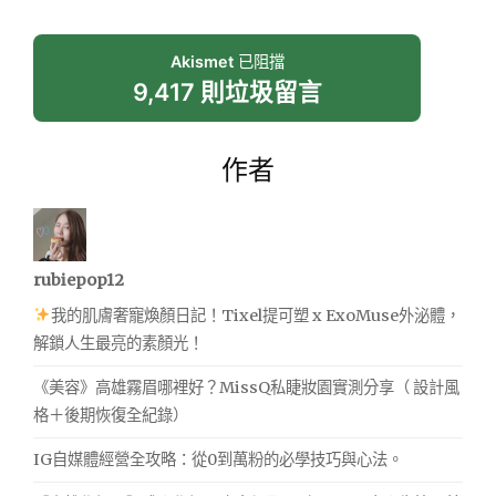
Akismet
已阻擋
9,417 則垃圾留言
作者
rubiepop12
我的肌膚奢寵煥顏日記！Tixel提可塑 x ExoMuse外泌體，
解鎖人生最亮的素顏光！
《美容》高雄霧眉哪裡好？MissQ私睫妝園實測分享（ 設計風
格＋後期恢復全紀錄）
IG自媒體經營全攻略：從0到萬粉的必學技巧與心法。