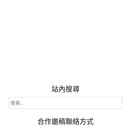
專
業
醫
美
等
級
保
養
品，
打
造
好
肌
底
站內搜尋
聖
品!"
搜
尋
關
合作邀稿聯絡方式
鍵
字: