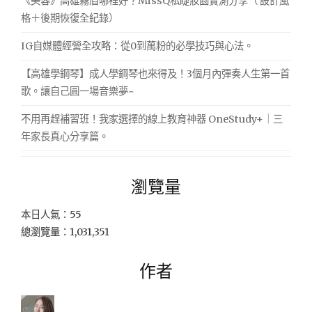
《美容》高雄霧眉哪裡好？MissQ私睫妝園實測分享（ 設計風
格＋後期恢復全紀錄）
IG自媒體經營全攻略：從0到萬粉的必學技巧與心法。
【高雄學鋼琴】成人學鋼琴也來得及！3個月內彈奏人生第一首
歌。讓自己圓一場音樂夢~
不用再趕補習班！我家選擇的線上教育神器 OneStudy+｜三
年家長真心分享篇。
瀏覽量
本日人氣：55
總瀏覽量：1,031,351
作者