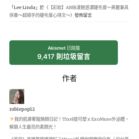
「
Lee Linda
」於〈
【彩妝】AB絲漾魅惑濃睫毛膏～美麗兼具
保養～超順手的睫毛膏心得文～
〉發佈留言
Akismet
已阻擋
9,417 則垃圾留言
作者
rubiepop12
我的肌膚奢寵煥顏日記！Tixel提可塑 x ExoMuse外泌體，
解鎖人生最亮的素顏光！