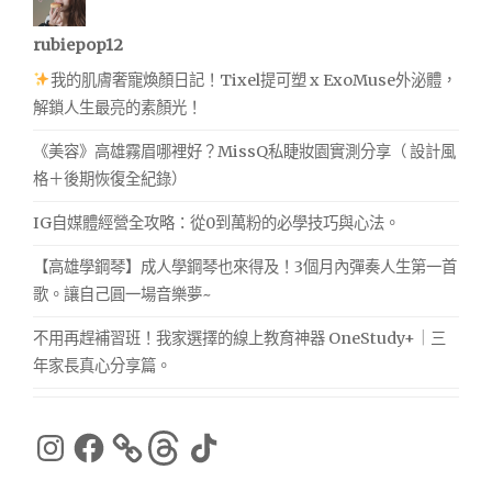
rubiepop12
我的肌膚奢寵煥顏日記！Tixel提可塑 x ExoMuse外泌體，
解鎖人生最亮的素顏光！
《美容》高雄霧眉哪裡好？MissQ私睫妝園實測分享（ 設計風
格＋後期恢復全紀錄）
IG自媒體經營全攻略：從0到萬粉的必學技巧與心法。
【高雄學鋼琴】成人學鋼琴也來得及！3個月內彈奏人生第一首
歌。讓自己圓一場音樂夢~
不用再趕補習班！我家選擇的線上教育神器 OneStudy+｜三
年家長真心分享篇。
Instagram
Facebook
Threads
TikTok