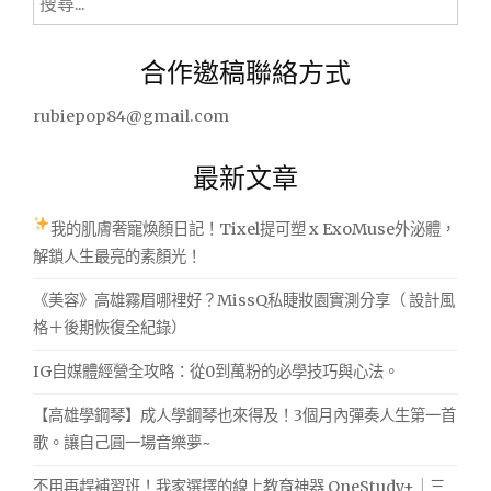
尋
薦
~"
關
合作邀稿聯絡方式
鍵
字:
rubiepop84@gmail.com
最新文章
我的肌膚奢寵煥顏日記！Tixel提可塑 x ExoMuse外泌體，
解鎖人生最亮的素顏光！
《美容》高雄霧眉哪裡好？MissQ私睫妝園實測分享（ 設計風
格＋後期恢復全紀錄）
IG自媒體經營全攻略：從0到萬粉的必學技巧與心法。
【高雄學鋼琴】成人學鋼琴也來得及！3個月內彈奏人生第一首
歌。讓自己圓一場音樂夢~
不用再趕補習班！我家選擇的線上教育神器 OneStudy+｜三