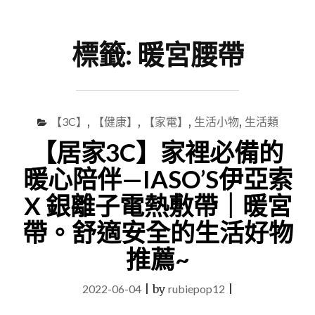
尋
Menu
關
鍵
標籤:
暖宮腰帶
字
【3C】
,
【健康】
,
【家電】
,
生活小物
,
生活類
【居家3C】家裡必備的
暖心陪伴—IASO’S伊亞索
X 銀離子電熱敷帶｜暖宮
帶。舒適安全的生活好物
推薦~
2022-06-04
|
by
rubiepop12
|