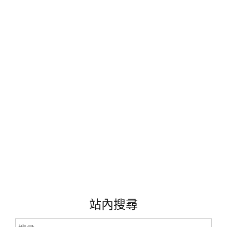
X
銀
離
子
電
熱
敷
帶
｜
暖
宮
帶。
舒
適
安
全
的
生
活
站內搜尋
好
物
搜
推