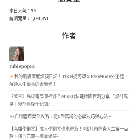
本日人氣：55
總瀏覽量：1,031,351
作者
rubiepop12
我的肌膚奢寵煥顏日記！Tixel提可塑 x ExoMuse外泌體，
解鎖人生最亮的素顏光！
《美容》高雄霧眉哪裡好？MissQ私睫妝園實測分享（ 設計風
格＋後期恢復全紀錄）
IG自媒體經營全攻略：從0到萬粉的必學技巧與心法。
【高雄學鋼琴】成人學鋼琴也來得及！3個月內彈奏人生第一首
歌。讓自己圓一場音樂夢~