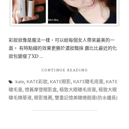
彩妝就像是魔法一樣，可以給每個女人帶來最美的一
面。 有時點綴的效果更勝於濃妝豔抹 露比比最近的化
妝包變瘦了XD …
"【美
CONTINUE READING
妝】
kate
,
KATE彩妝
,
KATE眼影
,
KATE睫毛底膏
,
KATE
KATE
X
睫毛膏
,
懷舊摩登眼影盒
,
極致大眼睫毛底膏
,
極致大眼
拿
睫毛精華液
,
眼影推薦
,
雙重記憶美睫捲翹膏(防水纖長)
翹
X
雙
重
記