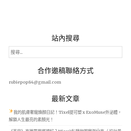
站內搜尋
搜
尋
關
合作邀稿聯絡方式
鍵
字:
rubiepop84@gmail.com
最新文章
我的肌膚奢寵煥顏日記！Tixel提可塑 x ExoMuse外泌體，
解鎖人生最亮的素顏光！