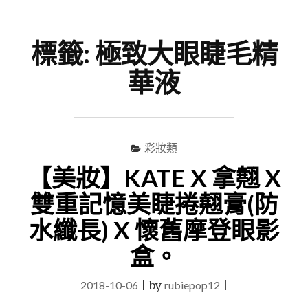
尋
Menu
關
鍵
標籤:
極致大眼睫毛精
字
華液
彩妝類
【美妝】KATE X 拿翹 X
雙重記憶美睫捲翹膏(防
水纖長) X 懷舊摩登眼影
盒。
2018-10-06
|
by
rubiepop12
|