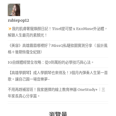
rubiepop12
我的肌膚奢寵煥顏日記！Tixel提可塑 x ExoMuse外泌體，
解鎖人生最亮的素顏光！
《美容》高雄霧眉哪裡好？MissQ私睫妝園實測分享（ 設計風
格＋後期恢復全紀錄）
IG自媒體經營全攻略：從0到萬粉的必學技巧與心法。
【高雄學鋼琴】成人學鋼琴也來得及！3個月內彈奏人生第一首
歌。讓自己圓一場音樂夢~
不用再趕補習班！我家選擇的線上教育神器 OneStudy+｜三
年家長真心分享篇。
瀏覽量