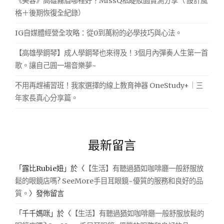
《美容》高雄霧眉哪裡好？MissQ私睫妝園實測分享（ 設計風
格＋後期恢復全紀錄）
IG自媒體經營全攻略：從0到萬粉的必學技巧與心法。
【高雄學鋼琴】成人學鋼琴也來得及！3個月內彈奏人生第一首
歌。讓自己圓一場音樂夢~
不用再趕補習班！我家選擇的線上教育神器 OneStudy+｜三
年家長真心分享篇。
最新留言
「
露比Rubie妞
」於〈
【生活】有聽過猶如咖啡廳一般舒服放
鬆的眼鏡店嗎? SeeMore手目耳眼鏡~優質的服務和良好的品
質。
〉發佈留言
「
千千媽咪
」於〈
【生活】有聽過猶如咖啡廳一般舒服放鬆的