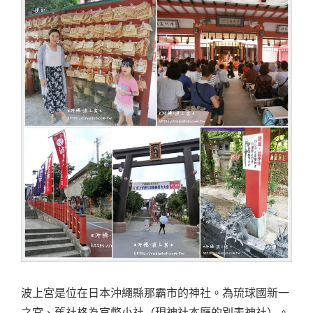
國
村
｜
浪
漫
北
谷
町
絕
美
場
景。"
波上宮是位在日本沖繩縣那霸市的神社。為琉球國新一
之宮、舊社格為官幣小社（現神社本廳的別表神社）。