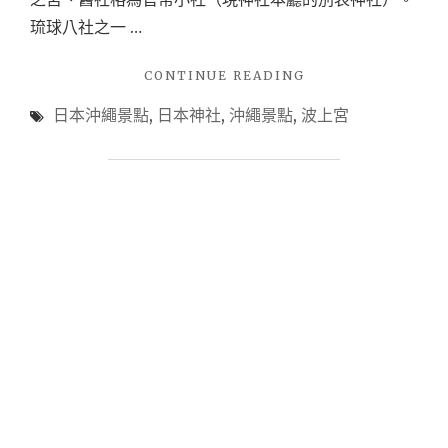
琉球八社之一 …
"【沖
CONTINUE READING
繩
日本沖繩景點
,
日本神社
,
沖繩景點
,
波上宮
遊
記-
波
上
宮】
靜
謐
莊
嚴
的
神
社，
琉
球
的
古