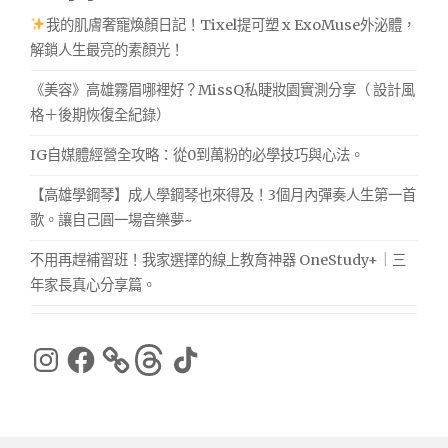
我的肌膚奢寵煥顏日記！Tixel提可塑 x ExoMuse外泌體，
解鎖人生最亮的素顏光！
《美容》高雄霧眉哪裡好？MissQ私睫妝園實測分享（ 設計風
格＋後期恢復全紀錄）
IG自媒體經營全攻略：從0到萬粉的必學技巧與心法。
【高雄學鋼琴】成人學鋼琴也來得及！3個月內彈奏人生第一首
歌。讓自己圓一場音樂夢~
不用再趕補習班！我家選擇的線上教育神器 OneStudy+｜三
年家長真心分享篇。
Instagram
Facebook
Threads
TikTok