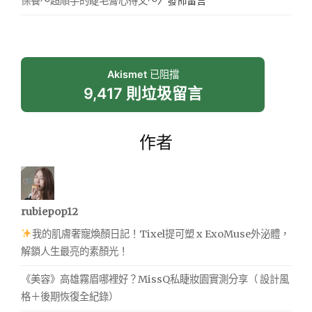
保養～超順手的睫毛膏心得文～
〉發佈留言
Akismet
已阻擋
9,417 則垃圾留言
作者
rubiepop12
我的肌膚奢寵煥顏日記！Tixel提可塑 x ExoMuse外泌體，
解鎖人生最亮的素顏光！
《美容》高雄霧眉哪裡好？MissQ私睫妝園實測分享（ 設計風
格＋後期恢復全紀錄）