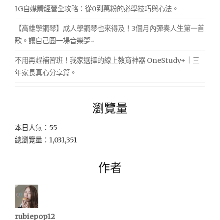
IG自媒體經營全攻略：從0到萬粉的必學技巧與心法。
【高雄學鋼琴】成人學鋼琴也來得及！3個月內彈奏人生第一首
歌。讓自己圓一場音樂夢~
不用再趕補習班！我家選擇的線上教育神器 OneStudy+｜三
年家長真心分享篇。
瀏覽量
本日人氣：55
總瀏覽量：1,031,351
作者
rubiepop12