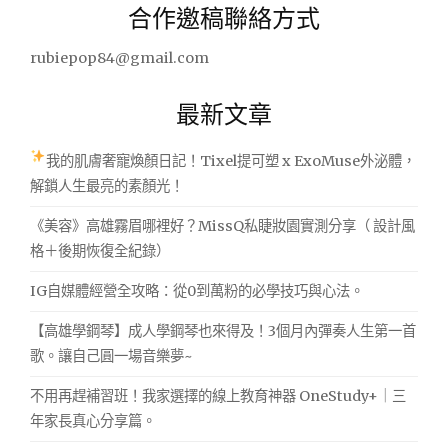
合作邀稿聯絡方式
鍵
字:
rubiepop84@gmail.com
最新文章
我的肌膚奢寵煥顏日記！Tixel提可塑 x ExoMuse外泌體，
解鎖人生最亮的素顏光！
《美容》高雄霧眉哪裡好？MissQ私睫妝園實測分享（ 設計風
格＋後期恢復全紀錄）
IG自媒體經營全攻略：從0到萬粉的必學技巧與心法。
【高雄學鋼琴】成人學鋼琴也來得及！3個月內彈奏人生第一首
歌。讓自己圓一場音樂夢~
不用再趕補習班！我家選擇的線上教育神器 OneStudy+｜三
年家長真心分享篇。