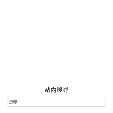
老
傳
說。"
站內搜尋
搜
尋
關