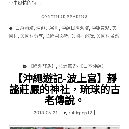
軍事風情的特 …
"【沖
CONTINUE READING
繩
日落海灘
,
沖繩北谷町
,
沖繩日落海灘
,
沖繩景點
,
美
景
點】
國村
,
美國村分享
,
美國村必吃
,
美國村必玩
,
美國村景點
來
沖
繩
中
部
【國外旅遊】
,
亞洲旅遊-【日本沖繩】
必
【沖繩遊記-波上宮】靜
去
的
謐莊嚴的神社，琉球的古
–
日
老傳說。
落
海
2018-06-21
|
by
rubiepop12
|
灘
&
美