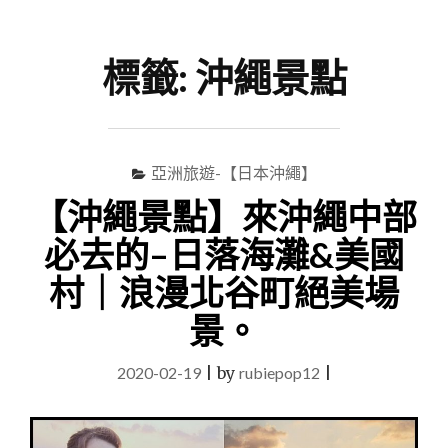
尋
Menu
關
鍵
標籤:
沖繩景點
字
亞洲旅遊-【日本沖繩】
【沖繩景點】來沖繩中部
必去的–日落海灘&美國
村｜浪漫北谷町絕美場
景。
2020-02-19
|
by
rubiepop12
|