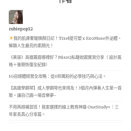
rubiepop12
我的肌膚奢寵煥顏日記！Tixel提可塑 x ExoMuse外泌體，
解鎖人生最亮的素顏光！
《美容》高雄霧眉哪裡好？MissQ私睫妝園實測分享（ 設計風
格＋後期恢復全紀錄）
IG自媒體經營全攻略：從0到萬粉的必學技巧與心法。
【高雄學鋼琴】成人學鋼琴也來得及！3個月內彈奏人生第一首
歌。讓自己圓一場音樂夢~
不用再趕補習班！我家選擇的線上教育神器 OneStudy+｜三
年家長真心分享篇。