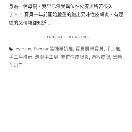
身為一個母親，我早已深受異位性皮膚炎所苦很久
了。。 寶貝一年前開始嚴重的跑出異味性皮膚炎，有經
驗的父母親都知道 …
"【沐
CONTINUE READING
浴】
eversun
,
Eversun黑糖羊奶皂
,
寶貝肌膚寶貝
,
手工皂
,
異
位
手工皂推薦
,
清潔手工皂
,
異位性皮膚炎
,
過敏皮膚
,
黑糖
性
羊奶皂
皮
膚
炎
的
救
星
手
工
皂-
EVERSUN12
倍