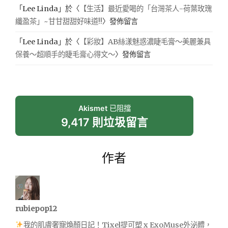
「
Lee Linda
」於〈
【生活】最近愛喝的「台灣茶人-荷葉玫瑰
纖盈茶」~甘甘甜甜好味道!!
〉發佈留言
「
Lee Linda
」於〈
【彩妝】AB絲漾魅惑濃睫毛膏～美麗兼具
保養～超順手的睫毛膏心得文～
〉發佈留言
Akismet
已阻擋
9,417 則垃圾留言
作者
rubiepop12
我的肌膚奢寵煥顏日記！Tixel提可塑 x ExoMuse外泌體，