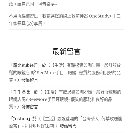
歌。讓自己圓一場音樂夢~
不用再趕補習班！我家選擇的線上教育神器 OneStudy+｜三
年家長真心分享篇。
最新留言
「
露比Rubie妞
」於〈
【生活】有聽過猶如咖啡廳一般舒服放
鬆的眼鏡店嗎? SeeMore手目耳眼鏡~優質的服務和良好的品
質。
〉發佈留言
「
千千媽咪
」於〈
【生活】有聽過猶如咖啡廳一般舒服放鬆的
眼鏡店嗎? SeeMore手目耳眼鏡~優質的服務和良好的品
質。
〉發佈留言
「
Joshua
」於〈
【生活】最近愛喝的「台灣茶人-荷葉玫瑰纖
盈茶」~甘甘甜甜好味道!!
〉發佈留言