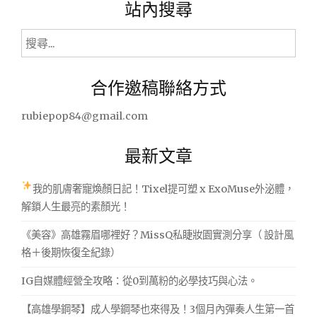
站內搜尋
癢"
搜
尋
關
合作邀稿聯絡方式
鍵
字:
rubiepop84@gmail.com
最新文章
我的肌膚奢寵煥顏日記！Tixel提可塑 x ExoMuse外泌體，
解鎖人生最亮的素顏光！
《美容》高雄霧眉哪裡好？MissQ私睫妝園實測分享（ 設計風
格＋後期恢復全紀錄）
IG自媒體經營全攻略：從0到萬粉的必學技巧與心法。
【高雄學鋼琴】成人學鋼琴也來得及！3個月內彈奏人生第一首