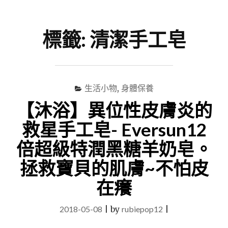
尋
Menu
關
鍵
標籤:
清潔手工皂
字
生活小物
,
身體保養
【沐浴】異位性皮膚炎的
救星手工皂- Eversun12
倍超級特潤黑糖羊奶皂。
拯救寶貝的肌膚~不怕皮
在癢
2018-05-08
|
by
rubiepop12
|