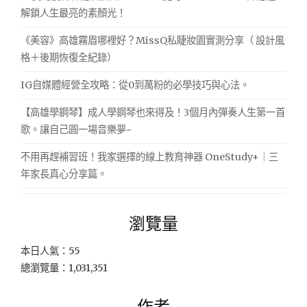
解鎖人生最亮的素顏光！
《美容》高雄霧眉哪裡好？MissQ私睫妝園實測分享（ 設計風
格＋後期恢復全紀錄）
IG自媒體經營全攻略：從0到萬粉的必學技巧與心法。
【高雄學鋼琴】成人學鋼琴也來得及！3個月內彈奏人生第一首
歌。讓自己圓一場音樂夢~
不用再趕補習班！我家選擇的線上教育神器 OneStudy+｜三
年家長真心分享篇。
瀏覽量
本日人氣：55
總瀏覽量：1,031,351
作者