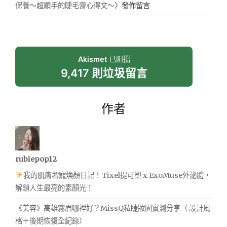
保養～超順手的睫毛膏心得文～
〉發佈留言
Akismet
已阻擋
9,417 則垃圾留言
作者
rubiepop12
我的肌膚奢寵煥顏日記！Tixel提可塑 x ExoMuse外泌體，
解鎖人生最亮的素顏光！
《美容》高雄霧眉哪裡好？MissQ私睫妝園實測分享（ 設計風
格＋後期恢復全紀錄）