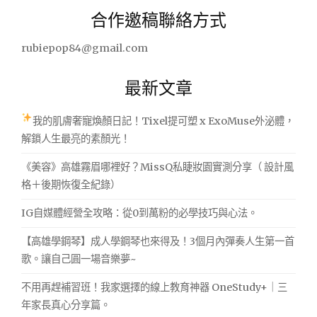
關
合作邀稿聯絡方式
鍵
字:
rubiepop84@gmail.com
最新文章
我的肌膚奢寵煥顏日記！Tixel提可塑 x ExoMuse外泌體，
解鎖人生最亮的素顏光！
《美容》高雄霧眉哪裡好？MissQ私睫妝園實測分享（ 設計風
格＋後期恢復全紀錄）
IG自媒體經營全攻略：從0到萬粉的必學技巧與心法。
【高雄學鋼琴】成人學鋼琴也來得及！3個月內彈奏人生第一首
歌。讓自己圓一場音樂夢~
不用再趕補習班！我家選擇的線上教育神器 OneStudy+｜三
年家長真心分享篇。