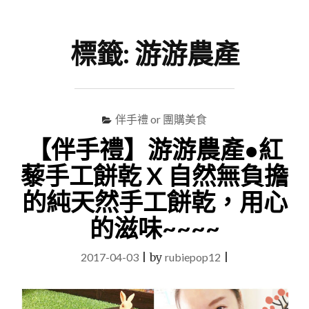
尋
Menu
關
鍵
標籤:
游游農產
字
伴手禮 or 團購美食
【伴手禮】游游農產●紅
藜手工餅乾 X 自然無負擔
的純天然手工餅乾，用心
的滋味~~~~
2017-04-03
|
by
rubiepop12
|