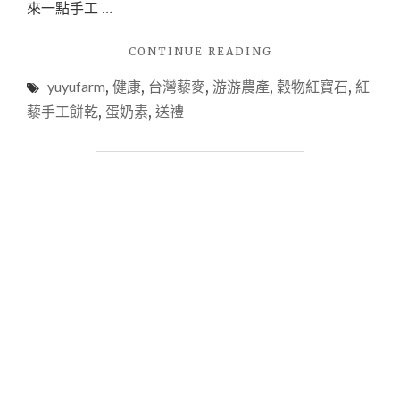
來一點手工 …
"【伴
CONTINUE READING
手
yuyufarm
,
健康
,
台灣藜麥
,
游游農產
,
穀物紅寶石
,
紅
禮】
游
藜手工餅乾
,
蛋奶素
,
送禮
游
農
產
●
紅
藜
手
工
餅
乾
X
自
然
無
負