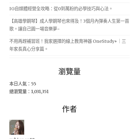
IG自媒體經營全攻略：從0到萬粉的必學技巧與心法。
【高雄學鋼琴】成人學鋼琴也來得及！3個月內彈奏人生第一首
歌。讓自己圓一場音樂夢~
不用再趕補習班！我家選擇的線上教育神器 OneStudy+｜三
年家長真心分享篇。
瀏覽量
本日人氣：55
總瀏覽量：1,031,351
作者