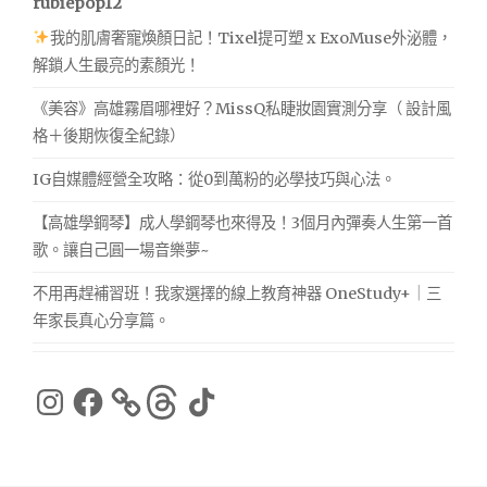
rubiepop12
我的肌膚奢寵煥顏日記！Tixel提可塑 x ExoMuse外泌體，
解鎖人生最亮的素顏光！
《美容》高雄霧眉哪裡好？MissQ私睫妝園實測分享（ 設計風
格＋後期恢復全紀錄）
IG自媒體經營全攻略：從0到萬粉的必學技巧與心法。
【高雄學鋼琴】成人學鋼琴也來得及！3個月內彈奏人生第一首
歌。讓自己圓一場音樂夢~
不用再趕補習班！我家選擇的線上教育神器 OneStudy+｜三
年家長真心分享篇。
Instagram
Facebook
Threads
TikTok