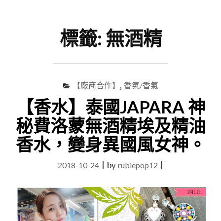
尋
Menu
關
鍵
標籤:
無酒精
字
【廠商合作】
,
香氛/香氣
【香水】泰國JAPARA 神
秘費洛蒙無酒精埃及精油
香水，變身異國風女神。
2018-10-24
|
by
rubiepop12
|