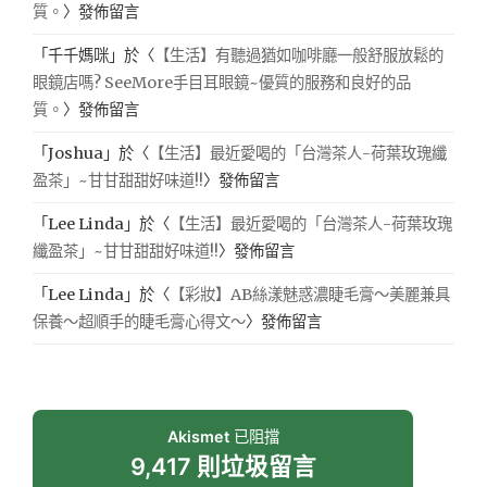
質。
〉發佈留言
「
千千媽咪
」於〈
【生活】有聽過猶如咖啡廳一般舒服放鬆的
眼鏡店嗎? SeeMore手目耳眼鏡~優質的服務和良好的品
質。
〉發佈留言
「
Joshua
」於〈
【生活】最近愛喝的「台灣茶人-荷葉玫瑰纖
盈茶」~甘甘甜甜好味道!!
〉發佈留言
「
Lee Linda
」於〈
【生活】最近愛喝的「台灣茶人-荷葉玫瑰
纖盈茶」~甘甘甜甜好味道!!
〉發佈留言
「
Lee Linda
」於〈
【彩妝】AB絲漾魅惑濃睫毛膏～美麗兼具
保養～超順手的睫毛膏心得文～
〉發佈留言
Akismet
已阻擋
9,417 則垃圾留言