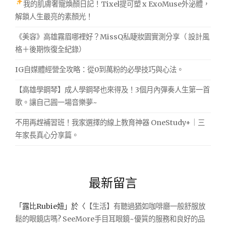
我的肌膚奢寵煥顏日記！Tixel提可塑 x ExoMuse外泌體，
解鎖人生最亮的素顏光！
《美容》高雄霧眉哪裡好？MissQ私睫妝園實測分享（ 設計風
格＋後期恢復全紀錄）
IG自媒體經營全攻略：從0到萬粉的必學技巧與心法。
【高雄學鋼琴】成人學鋼琴也來得及！3個月內彈奏人生第一首
歌。讓自己圓一場音樂夢~
不用再趕補習班！我家選擇的線上教育神器 OneStudy+｜三
年家長真心分享篇。
最新留言
「
露比Rubie妞
」於〈
【生活】有聽過猶如咖啡廳一般舒服放
鬆的眼鏡店嗎? SeeMore手目耳眼鏡~優質的服務和良好的品