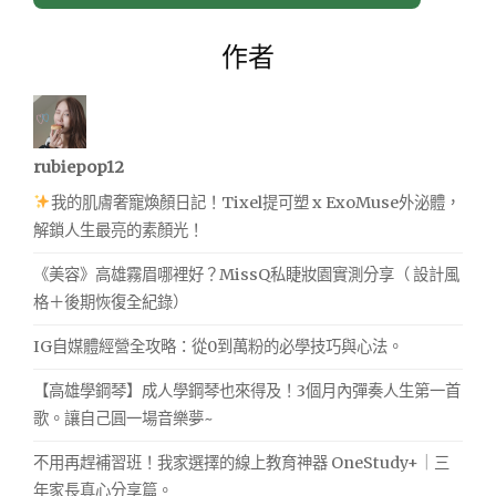
作者
rubiepop12
我的肌膚奢寵煥顏日記！Tixel提可塑 x ExoMuse外泌體，
解鎖人生最亮的素顏光！
《美容》高雄霧眉哪裡好？MissQ私睫妝園實測分享（ 設計風
格＋後期恢復全紀錄）
IG自媒體經營全攻略：從0到萬粉的必學技巧與心法。
【高雄學鋼琴】成人學鋼琴也來得及！3個月內彈奏人生第一首
歌。讓自己圓一場音樂夢~
不用再趕補習班！我家選擇的線上教育神器 OneStudy+｜三
年家長真心分享篇。