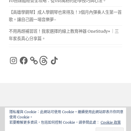
IG自媒體經營全攻略：從0到萬粉的必學技巧與心法。
【高雄學鋼琴】成人學鋼琴也來得及！3個月內彈奏人生第一首
歌。讓自己圓一場音樂夢~
不用再趕補習班！我家選擇的線上教育神器 OneStudy+｜三
年家長真心分享篇。
Instagram
Facebook
Threads
TikTok
隱私權與 Cookie：此網站可使用 Cookie。繼續使用此網站即表示你同意
使用 Cookie。
Proudly powered by WordPress
|
Theme: ajaira by
若要瞭解更多資訊，包括如何控制 Cookie，請參閱此處：
Cookie 政策
rakib
.