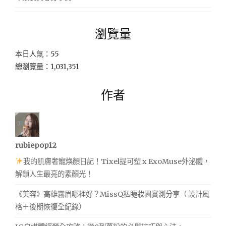
瀏覽量
本日人氣：55
總瀏覽量：1,031,351
作者
rubiepop12
我的肌膚奢寵煥顏日記！Tixel提可塑 x ExoMuse外泌體，
解鎖人生最亮的素顏光！
《美容》高雄霧眉哪裡好？MissQ私睫妝園實測分享（ 設計風
格＋後期恢復全紀錄）