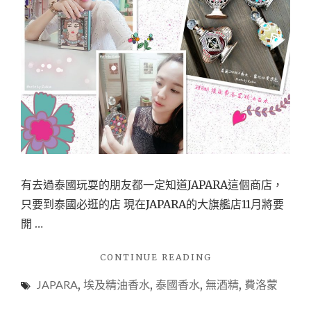
有去過泰國玩耍的朋友都一定知道JAPARA這個商店，
只要到泰國必逛的店 現在JAPARA的大旗艦店11月將要
開 …
"【香
CONTINUE READING
水】
JAPARA
,
埃及精油香水
,
泰國香水
,
無酒精
,
費洛蒙
泰
國