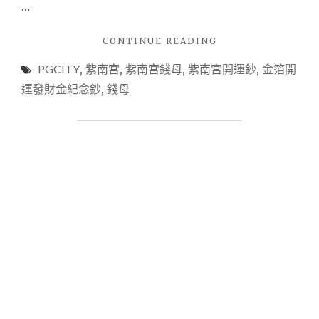
…
"【開
CONTINUE READING
箱】
PGCITY
,
紫南宮
,
紫南宮錢母
,
紫南宮開運鈔
,
金箔開
金
箔
運發財金紀念鈔
,
錢母
開
運
發
財
金
紀
念
鈔
~
2019
年
新
年
財
源