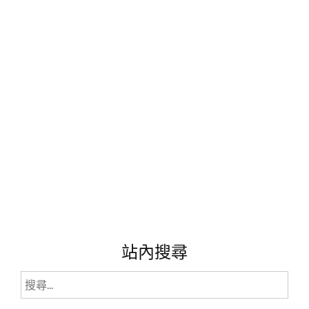
滾
滾
來!
好
運
鈔
一
定
要
收
藏
呀!"
站內搜尋
搜
尋