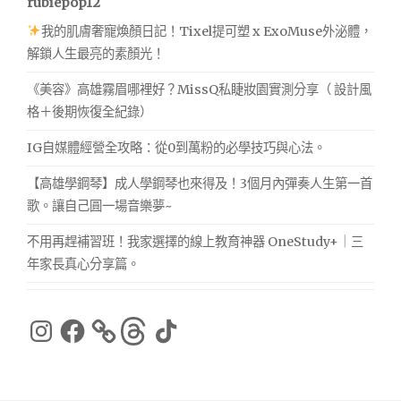
rubiepop12
我的肌膚奢寵煥顏日記！Tixel提可塑 x ExoMuse外泌體，
解鎖人生最亮的素顏光！
《美容》高雄霧眉哪裡好？MissQ私睫妝園實測分享（ 設計風
格＋後期恢復全紀錄）
IG自媒體經營全攻略：從0到萬粉的必學技巧與心法。
【高雄學鋼琴】成人學鋼琴也來得及！3個月內彈奏人生第一首
歌。讓自己圓一場音樂夢~
不用再趕補習班！我家選擇的線上教育神器 OneStudy+｜三
年家長真心分享篇。
Instagram
Facebook
Threads
TikTok