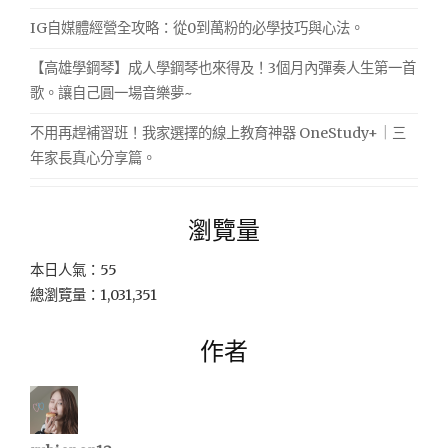
IG自媒體經營全攻略：從0到萬粉的必學技巧與心法。
【高雄學鋼琴】成人學鋼琴也來得及！3個月內彈奏人生第一首
歌。讓自己圓一場音樂夢~
不用再趕補習班！我家選擇的線上教育神器 OneStudy+｜三
年家長真心分享篇。
瀏覽量
本日人氣：55
總瀏覽量：1,031,351
作者