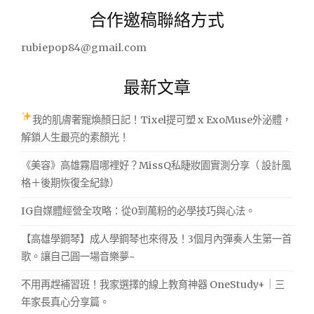
關
合作邀稿聯絡方式
鍵
字:
rubiepop84@gmail.com
最新文章
我的肌膚奢寵煥顏日記！Tixel提可塑 x ExoMuse外泌體，
解鎖人生最亮的素顏光！
《美容》高雄霧眉哪裡好？MissQ私睫妝園實測分享（ 設計風
格＋後期恢復全紀錄）
IG自媒體經營全攻略：從0到萬粉的必學技巧與心法。
【高雄學鋼琴】成人學鋼琴也來得及！3個月內彈奏人生第一首
歌。讓自己圓一場音樂夢~
不用再趕補習班！我家選擇的線上教育神器 OneStudy+｜三
年家長真心分享篇。