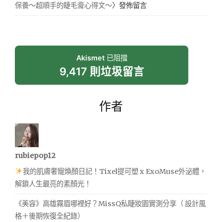
保養～超順手的睫毛膏心得文～
〉發佈留言
Akismet
已阻擋
9,417 則垃圾留言
作者
rubiepop12
我的肌膚奢寵煥顏日記！Tixel提可塑 x ExoMuse外泌體，
解鎖人生最亮的素顏光！
《美容》高雄霧眉哪裡好？MissQ私睫妝園實測分享（ 設計風
格＋後期恢復全紀錄）