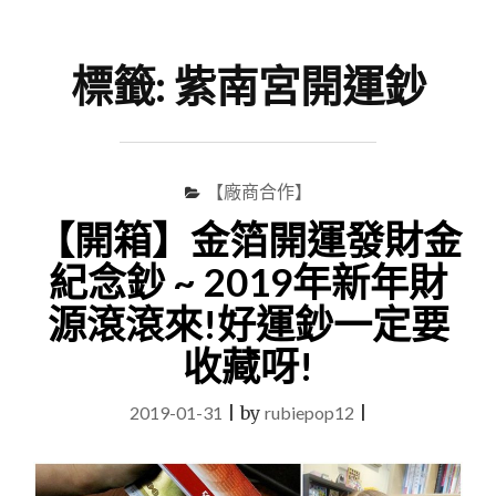
尋
Menu
關
鍵
標籤:
紫南宮開運鈔
字
【廠商合作】
【開箱】金箔開運發財金
紀念鈔 ~ 2019年新年財
源滾滾來!好運鈔一定要
收藏呀!
2019-01-31
|
by
rubiepop12
|