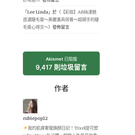
「
Lee Linda
」於〈
【彩妝】AB絲漾魅
惑濃睫毛膏～美麗兼具保養～超順手的睫
毛膏心得文～
〉發佈留言
Akismet
已阻擋
9,417 則垃圾留言
作者
rubiepop12
我的肌膚奢寵煥顏日記！Tixel提可塑