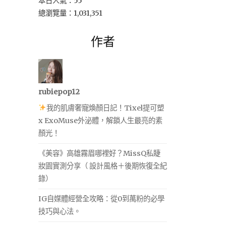
本日人氣：55
總瀏覽量：1,031,351
作者
rubiepop12
我的肌膚奢寵煥顏日記！Tixel提可塑
x ExoMuse外泌體，解鎖人生最亮的素
顏光！
《美容》高雄霧眉哪裡好？MissQ私睫
妝園實測分享（ 設計風格＋後期恢復全紀
錄）
IG自媒體經營全攻略：從0到萬粉的必學
技巧與心法。