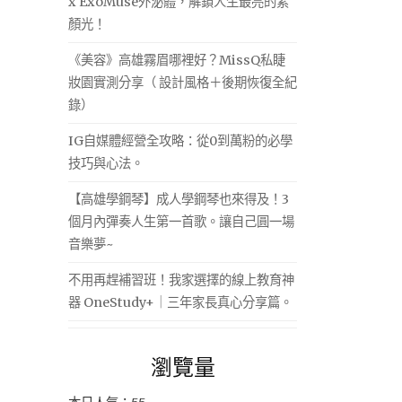
x ExoMuse外泌體，解鎖人生最亮的素
顏光！
《美容》高雄霧眉哪裡好？MissQ私睫
妝園實測分享（ 設計風格＋後期恢復全紀
錄）
IG自媒體經營全攻略：從0到萬粉的必學
技巧與心法。
【高雄學鋼琴】成人學鋼琴也來得及！3
個月內彈奏人生第一首歌。讓自己圓一場
音樂夢~
不用再趕補習班！我家選擇的線上教育神
器 OneStudy+｜三年家長真心分享篇。
瀏覽量