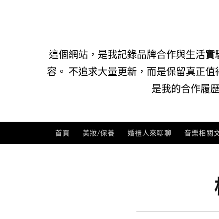
Skip
to
content
這個網站，是我記錄品牌合作與生活實
容。 不追求大量更新，而是保留真正值
是我的合作履歷
首頁
美妝/保養
婚禮人來聊聊
音樂相關