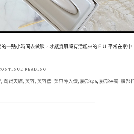
出的一點小時間去做臉，才感覺肌膚有活起來的ＦＵ 平常在家中
"【保
CONTINUE READING
養】
理
,
淘寶天貓
,
美容
,
美容儀
,
美容導入儀
,
臉部spa
,
臉部保養
,
臉部
四
種
彩
光
–
Ｋ
Ｓ
Ｋ
Ｉ