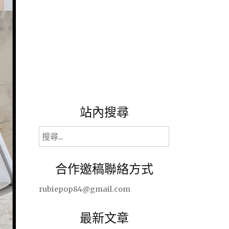
站內搜尋
搜
尋
關
合作邀稿聯絡方式
鍵
字:
rubiepop84@gmail.com
最新文章