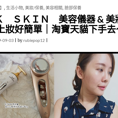
】
,
生活小物
,
美妝/保養
,
美容相關
,
臉部保養
 ＳＫＩＮ 美容儀器 & 美
&上妝好簡單｜淘寶天貓下手去
9-09-03
|
by
rubiepop12
|