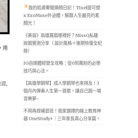
我的肌膚奢寵煥顏日記！Tixel提可塑
x ExoMuse外泌體，解鎖人生最亮的素
顏光！
《美容》高雄霧眉哪裡好？MissQ私睫
妝園實測分享（ 設計風格＋後期恢復全紀
，用
錄）
IG自媒體經營全攻略：從0到萬粉的必學
技巧與心法。
【高雄學鋼琴】成人學鋼琴也來得及！3
拉提
,
個月內彈奏人生第一首歌。讓自己圓一場
音樂夢~
不用再趕補習班！我家選擇的線上教育神
器 OneStudy+｜三年家長真心分享篇。