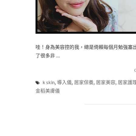
哇！身為美容控的我，總是倚賴每個月勉強塞
了很多非 …
k skin
,
導入儀
,
居家保養
,
居家美容
,
居家護
金稻美膚儀