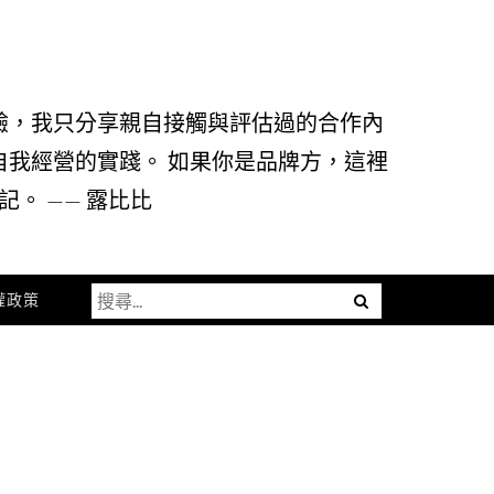
驗，我只分享親自接觸與評估過的合作內
自我經營的實踐。 如果你是品牌方，這裡
。 —— 露比比
搜
Menu
權政策
尋
關
鍵
字: