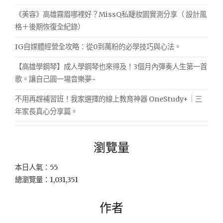
《美容》高雄霧眉哪裡好？MissQ私睫妝園實測分享（ 設計風
格＋後期恢復全紀錄）
IG自媒體經營全攻略：從0到萬粉的必學技巧與心法。
【高雄學鋼琴】成人學鋼琴也來得及！3個月內彈奏人生第一首
歌。讓自己圓一場音樂夢~
不用再趕補習班！我家選擇的線上教育神器 OneStudy+｜三
年家長真心分享篇。
瀏覽量
本日人氣：55
總瀏覽量：1,031,351
作者