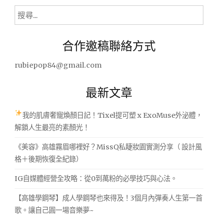
式
搜
風
尋
情
關
吧!"
合作邀稿聯絡方式
鍵
字:
rubiepop84@gmail.com
最新文章
我的肌膚奢寵煥顏日記！Tixel提可塑 x ExoMuse外泌體，
解鎖人生最亮的素顏光！
《美容》高雄霧眉哪裡好？MissQ私睫妝園實測分享（ 設計風
格＋後期恢復全紀錄）
IG自媒體經營全攻略：從0到萬粉的必學技巧與心法。
【高雄學鋼琴】成人學鋼琴也來得及！3個月內彈奏人生第一首
歌。讓自己圓一場音樂夢~