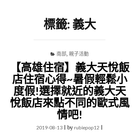
尋
Menu
關
鍵
標籤:
義大
字
南部
,
親子活動
【高雄住宿】義大天悅飯
店住宿心得~暑假輕鬆小
度假!選擇就近的義大天
悅飯店來點不同的歐式風
情吧!
2019-08-13
|
by
rubiepop12
|