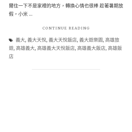
爾住一下不是家裡的地方，轉換心情也很棒 趁著暑期放
假，小米 …
"【高
CONTINUE READING
雄
義大
,
義大天悅
,
義大天悅飯店
,
義大遊樂園
,
高雄旅
住
宿】
遊
,
高雄義大
,
高雄義大天悅飯店
,
高雄義大飯店
,
高雄飯
義
店
大
天
悅
飯
店
住
宿
心
得
~
暑
假