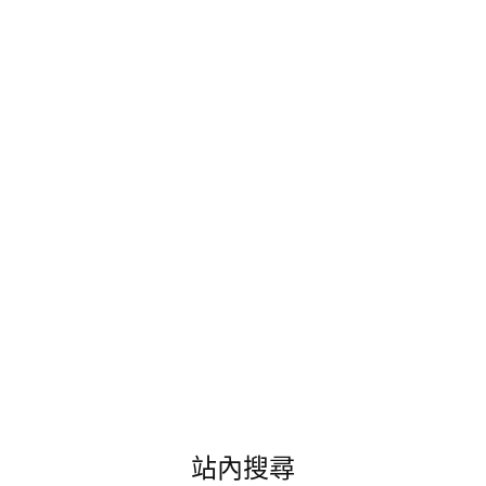
輕
鬆
小
度
假!
選
擇
就
近
的
義
大
天
悅
飯
店
來
點
不
同
站內搜尋
的
歐