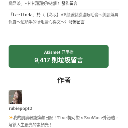
纖盈茶」~甘甘甜甜好味道!!
〉發佈留言
「
Lee Linda
」於〈
【彩妝】AB絲漾魅惑濃睫毛膏～美麗兼具
保養～超順手的睫毛膏心得文～
〉發佈留言
Akismet
已阻擋
9,417 則垃圾留言
作者
rubiepop12
我的肌膚奢寵煥顏日記！Tixel提可塑 x ExoMuse外泌體，
解鎖人生最亮的素顏光！