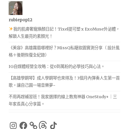
rubiepop12
我的肌膚奢寵煥顏日記！Tixel提可塑 x ExoMuse外泌體，
解鎖人生最亮的素顏光！
《美容》高雄霧眉哪裡好？MissQ私睫妝園實測分享（ 設計風
格＋後期恢復全紀錄）
IG自媒體經營全攻略：從0到萬粉的必學技巧與心法。
【高雄學鋼琴】成人學鋼琴也來得及！3個月內彈奏人生第一首
歌。讓自己圓一場音樂夢~
不用再趕補習班！我家選擇的線上教育神器 OneStudy+｜三
年家長真心分享篇。
Instagram
Facebook
Threads
TikTok