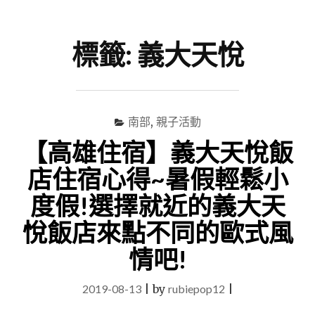
尋
Menu
關
鍵
標籤:
義大天悅
字
南部
,
親子活動
【高雄住宿】義大天悅飯
店住宿心得~暑假輕鬆小
度假!選擇就近的義大天
悅飯店來點不同的歐式風
情吧!
2019-08-13
|
by
rubiepop12
|