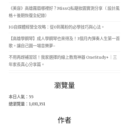
《美容》高雄霧眉哪裡好？MissQ私睫妝園實測分享（ 設計風
格＋後期恢復全紀錄）
IG自媒體經營全攻略：從0到萬粉的必學技巧與心法。
【高雄學鋼琴】成人學鋼琴也來得及！3個月內彈奏人生第一首
歌。讓自己圓一場音樂夢~
不用再趕補習班！我家選擇的線上教育神器 OneStudy+｜三
年家長真心分享篇。
瀏覽量
本日人氣：55
總瀏覽量：1,031,351
作者