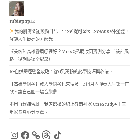
rubiepop12
我的肌膚奢寵煥顏日記！Tixel提可塑 x ExoMuse外泌體，
解鎖人生最亮的素顏光！
《美容》高雄霧眉哪裡好？MissQ私睫妝園實測分享（ 設計風
格＋後期恢復全紀錄）
IG自媒體經營全攻略：從0到萬粉的必學技巧與心法。
【高雄學鋼琴】成人學鋼琴也來得及！3個月內彈奏人生第一首
歌。讓自己圓一場音樂夢~
不用再趕補習班！我家選擇的線上教育神器 OneStudy+｜三
年家長真心分享篇。
Instagram
Facebook
Threads
TikTok