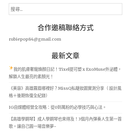
式
搜
風
尋
情
關
吧!"
合作邀稿聯絡方式
鍵
字:
rubiepop84@gmail.com
最新文章
我的肌膚奢寵煥顏日記！Tixel提可塑 x ExoMuse外泌體，
解鎖人生最亮的素顏光！
《美容》高雄霧眉哪裡好？MissQ私睫妝園實測分享（ 設計風
格＋後期恢復全紀錄）
IG自媒體經營全攻略：從0到萬粉的必學技巧與心法。
【高雄學鋼琴】成人學鋼琴也來得及！3個月內彈奏人生第一首
歌。讓自己圓一場音樂夢~