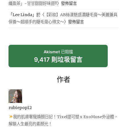
纖盈茶」~甘甘甜甜好味道!!
〉發佈留言
「
Lee Linda
」於〈
【彩妝】AB絲漾魅惑濃睫毛膏～美麗兼具
保養～超順手的睫毛膏心得文～
〉發佈留言
Akismet
已阻擋
9,417 則垃圾留言
作者
rubiepop12
我的肌膚奢寵煥顏日記！Tixel提可塑 x ExoMuse外泌體，
解鎖人生最亮的素顏光！