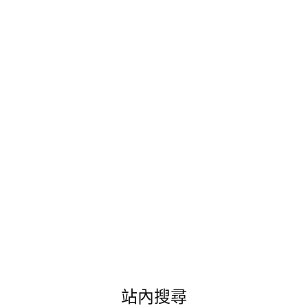
輕
鬆
小
度
假!
選
擇
就
近
的
義
大
天
悅
飯
店
來
點
不
同
站內搜尋
的
歐