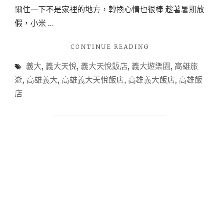
爾住一下不是家裡的地方，轉換心情也很棒 趁著暑期放
假，小米 …
"【高
CONTINUE READING
雄
義大
,
義大天悅
,
義大天悅飯店
,
義大遊樂園
,
高雄旅
住
宿】
遊
,
高雄義大
,
高雄義大天悅飯店
,
高雄義大飯店
,
高雄飯
義
店
大
天
悅
飯
店
住
宿
心
得
~
暑
假