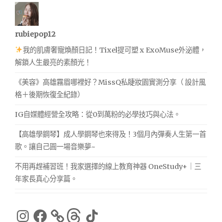
rubiepop12
我的肌膚奢寵煥顏日記！Tixel提可塑 x ExoMuse外泌體，
解鎖人生最亮的素顏光！
《美容》高雄霧眉哪裡好？MissQ私睫妝園實測分享（ 設計風
格＋後期恢復全紀錄）
IG自媒體經營全攻略：從0到萬粉的必學技巧與心法。
【高雄學鋼琴】成人學鋼琴也來得及！3個月內彈奏人生第一首
歌。讓自己圓一場音樂夢~
不用再趕補習班！我家選擇的線上教育神器 OneStudy+｜三
年家長真心分享篇。
Instagram
Facebook
Threads
TikTok