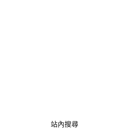
輕
鬆
小
度
假!
選
擇
就
近
的
義
大
天
悅
飯
店
來
點
不
同
站內搜尋
的
歐