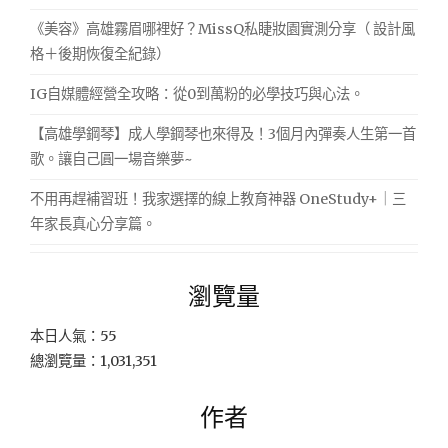
《美容》高雄霧眉哪裡好？MissQ私睫妝園實測分享（ 設計風
格＋後期恢復全紀錄）
IG自媒體經營全攻略：從0到萬粉的必學技巧與心法。
【高雄學鋼琴】成人學鋼琴也來得及！3個月內彈奏人生第一首
歌。讓自己圓一場音樂夢~
不用再趕補習班！我家選擇的線上教育神器 OneStudy+｜三
年家長真心分享篇。
瀏覽量
本日人氣：55
總瀏覽量：1,031,351
作者