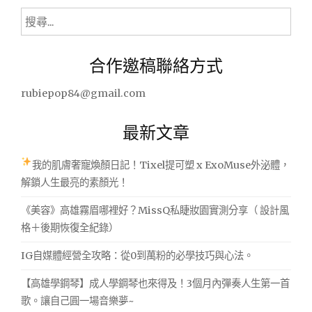
式
搜
風
尋
情
關
吧!"
合作邀稿聯絡方式
鍵
字:
rubiepop84@gmail.com
最新文章
我的肌膚奢寵煥顏日記！Tixel提可塑 x ExoMuse外泌體，
解鎖人生最亮的素顏光！
《美容》高雄霧眉哪裡好？MissQ私睫妝園實測分享（ 設計風
格＋後期恢復全紀錄）
IG自媒體經營全攻略：從0到萬粉的必學技巧與心法。
【高雄學鋼琴】成人學鋼琴也來得及！3個月內彈奏人生第一首
歌。讓自己圓一場音樂夢~