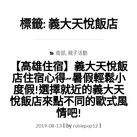
尋
Menu
關
鍵
標籤:
義大天悅飯店
字
南部
,
親子活動
【高雄住宿】義大天悅飯
店住宿心得~暑假輕鬆小
度假!選擇就近的義大天
悅飯店來點不同的歐式風
情吧!
2019-08-13
|
by
rubiepop12
|