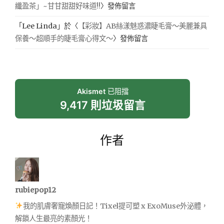
纖盈茶」~甘甘甜甜好味道!!
〉發佈留言
「
Lee Linda
」於〈
【彩妝】AB絲漾魅惑濃睫毛膏～美麗兼具
保養～超順手的睫毛膏心得文～
〉發佈留言
Akismet
已阻擋
9,417 則垃圾留言
作者
rubiepop12
我的肌膚奢寵煥顏日記！Tixel提可塑 x ExoMuse外泌體，
解鎖人生最亮的素顏光！