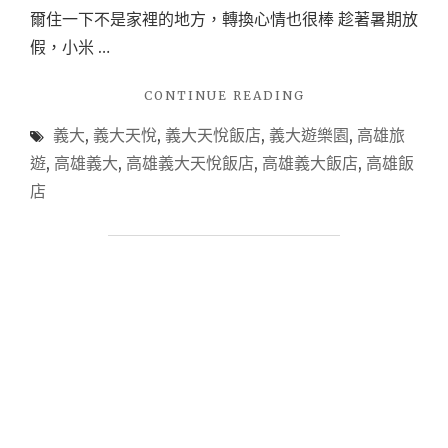
爾住一下不是家裡的地方，轉換心情也很棒 趁著暑期放
假，小米 …
"【高
CONTINUE READING
雄
義大
,
義大天悅
,
義大天悅飯店
,
義大遊樂園
,
高雄旅
住
宿】
遊
,
高雄義大
,
高雄義大天悅飯店
,
高雄義大飯店
,
高雄飯
義
店
大
天
悅
飯
店
住
宿
心
得
~
暑
假