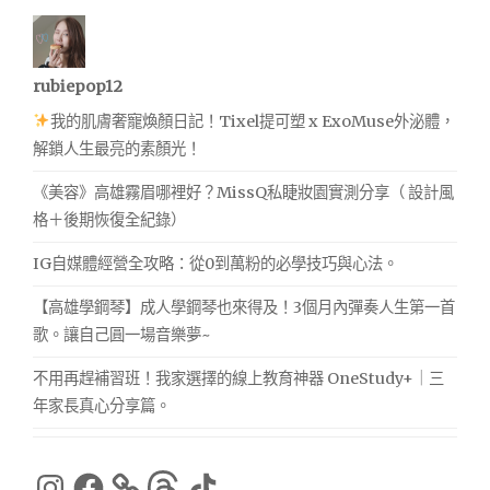
rubiepop12
我的肌膚奢寵煥顏日記！Tixel提可塑 x ExoMuse外泌體，
解鎖人生最亮的素顏光！
《美容》高雄霧眉哪裡好？MissQ私睫妝園實測分享（ 設計風
格＋後期恢復全紀錄）
IG自媒體經營全攻略：從0到萬粉的必學技巧與心法。
【高雄學鋼琴】成人學鋼琴也來得及！3個月內彈奏人生第一首
歌。讓自己圓一場音樂夢~
不用再趕補習班！我家選擇的線上教育神器 OneStudy+｜三
年家長真心分享篇。
Instagram
Facebook
Threads
TikTok