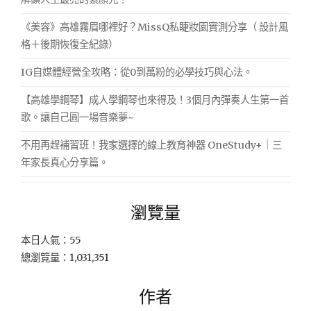
《美容》高雄霧眉哪裡好？MissQ私睫妝園實測分享（ 設計風
格＋後期恢復全紀錄）
IG自媒體經營全攻略：從0到萬粉的必學技巧與心法。
【高雄學鋼琴】成人學鋼琴也來得及！3個月內彈奏人生第一首
歌。讓自己圓一場音樂夢~
不用再趕補習班！我家選擇的線上教育神器 OneStudy+｜三
年家長真心分享篇。
瀏覽量
本日人氣：55
總瀏覽量：1,031,351
作者