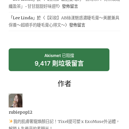
纖盈茶」~甘甘甜甜好味道!!
〉發佈留言
「
Lee Linda
」於〈
【彩妝】AB絲漾魅惑濃睫毛膏～美麗兼具
保養～超順手的睫毛膏心得文～
〉發佈留言
Akismet
已阻擋
9,417 則垃圾留言
作者
rubiepop12
我的肌膚奢寵煥顏日記！Tixel提可塑 x ExoMuse外泌體，
解鎖人生最亮的素顏光！