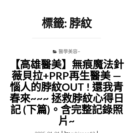
尋
Menu
關
鍵
標籤:
脖紋
字
醫學美容~
【高雄醫美】無痕魔法針
薇貝拉+PRP再生醫美 —
惱人的脖紋OUT ! 還我青
春來~~~ 拯救脖紋心得日
記 (下篇)。含完整記錄照
片~