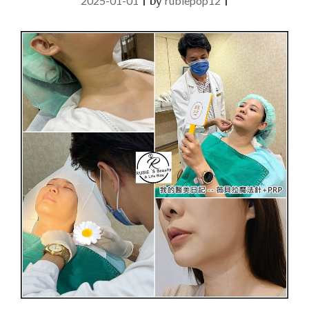
2025-01-01
|
by
rubiepop12
|