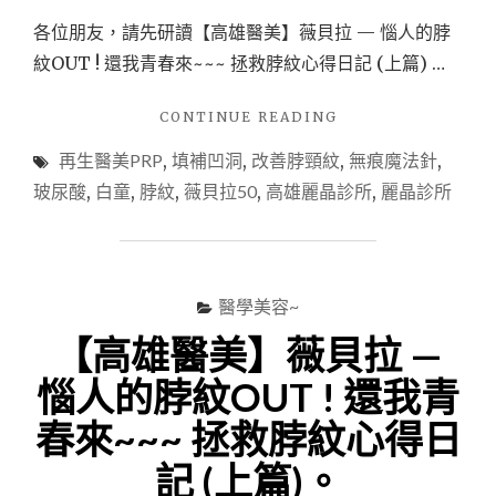
各位朋友，請先研讀【高雄醫美】薇貝拉 — 惱人的脖
紋OUT ! 還我青春來~~~ 拯救脖紋心得日記 (上篇) …
"【高
CONTINUE READING
雄
再生醫美PRP
,
填補凹洞
,
改善脖頸紋
,
無痕魔法針
,
醫
美】
玻尿酸
,
白童
,
脖紋
,
薇貝拉50
,
高雄麗晶診所
,
麗晶診所
無
痕
魔
法
針
醫學美容~
薇
【高雄醫美】薇貝拉 —
貝
拉
惱人的脖紋OUT ! 還我青
+PRP
再
春來~~~ 拯救脖紋心得日
生
醫
記 (上篇)。
美