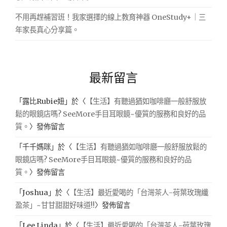
不用再趕補習班！我家選擇的線上教育神器 OneStudy+｜三
年家長真心分享篇。
最新留言
「
露比Rubie妞
」於〈
【生活】有聽過猶如咖啡廳一般舒服放
鬆的眼鏡店嗎? SeeMore手目耳眼鏡~優質的服務和良好的品
質。
〉發佈留言
「
千千媽咪
」於〈
【生活】有聽過猶如咖啡廳一般舒服放鬆的
眼鏡店嗎? SeeMore手目耳眼鏡~優質的服務和良好的品
質。
〉發佈留言
「
Joshua
」於〈
【生活】最近愛喝的「台灣茶人-荷葉玫瑰纖
盈茶」~甘甘甜甜好味道!!
〉發佈留言
「
Lee Linda
」於〈
【生活】最近愛喝的「台灣茶人-荷葉玫瑰