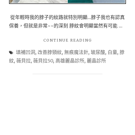
記
(下
篇)。
從年輕時我的脖子的紋路就特別明顯…脖子我也有認真
含
保養，但就是非常~~的深刻 脖紋會明顯當然有可能 …
完
整
記
"【高
CONTINUE READING
錄
雄
填補凹洞
,
改善脖頸紋
,
無痕魔法針
,
玻尿酸
,
白童
,
脖
照
醫
片
美】
紋
,
薇貝拉
,
薇貝拉50
,
高雄麗晶診所
,
麗晶診所
~"
薇
貝
拉
—
惱
人
的
脖
紋
OUT
!
還