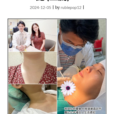
—
2024-12-05
|
by
rubiepop12
|
惱
人
的
脖
紋
OUT
!
還
我
青
春
來
~~~
拯
救
脖
紋
心
得
日