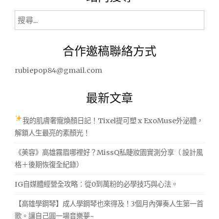
搜
尋
關
合作邀稿聯絡方式
鍵
字:
rubiepop84@gmail.com
最新文章
我的肌膚奢寵煥顏日記！Tixel提可塑 x ExoMuse外泌體，
解鎖人生最亮的素顏光！
《美容》高雄霧眉哪裡好？MissQ私睫妝園實測分享（ 設計風
格＋後期恢復全紀錄）
IG自媒體經營全攻略：從0到萬粉的必學技巧與心法。
【高雄學鋼琴】成人學鋼琴也來得及！3個月內彈奏人生第一首
歌。讓自己圓一場音樂夢~