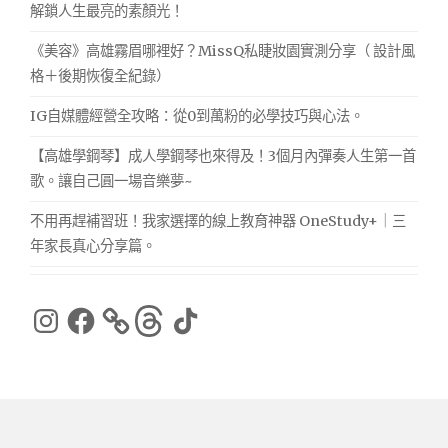
解鎖人生最亮的素顏光！
《美容》高雄霧眉哪裡好？MissQ私睫妝園實測分享（ 設計風
格＋後期恢復全紀錄）
IG自媒體經營全攻略：從0到萬粉的必學技巧與心法。
【高雄學鋼琴】成人學鋼琴也來得及！3個月內彈奏人生第一首
歌。讓自己圓一場音樂夢~
不用再趕補習班！我家選擇的線上教育神器 OneStudy+｜三
年家長真心分享篇。
Instagram
Facebook
Threads
TikTok