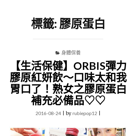
尋
Menu
關
鍵
標籤:
膠原蛋白
字
身體保養
【生活保健】ORBIS彈力
膠原紅妍飲～口味太和我
胃口了！熟女之膠原蛋白
補充必備品♡♡
2016-08-24
|
by
rubiepop12
|