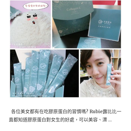
口
了！
熟
女
之
膠
原
蛋
白
補
充
必
備
品
♡♡"
各位美女都有在吃膠原蛋白的習慣嗎? Rubie露比比一
直都知道膠原蛋白對女生的好處，可以美容、漂 …