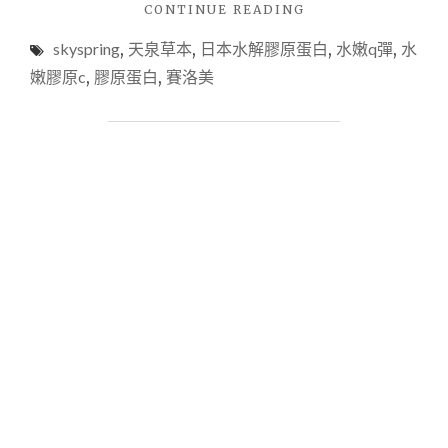
"【身
CONTINUE READING
體
skyspring
,
天泉草本
,
日本水解膠原蛋白
,
水嫩q彈
,
水
保
養】​​
嫩膠原c
,
膠原蛋白
,
賽洛美
天
泉
草
本
SKY
SPRING，
美
麗
的
秘
密。
美
麗
新
境
界
之