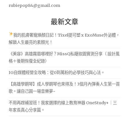
字:
rubiepop84@gmail.com
最新文章
我的肌膚奢寵煥顏日記！Tixel提可塑 x ExoMuse外泌體，
解鎖人生最亮的素顏光！
《美容》高雄霧眉哪裡好？MissQ私睫妝園實測分享（ 設計風
格＋後期恢復全紀錄）
IG自媒體經營全攻略：從0到萬粉的必學技巧與心法。
【高雄學鋼琴】成人學鋼琴也來得及！3個月內彈奏人生第一首
歌。讓自己圓一場音樂夢~
不用再趕補習班！我家選擇的線上教育神器 OneStudy+｜三
年家長真心分享篇。