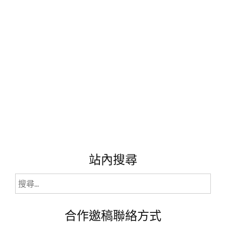
鑽
石
級
水
嫩
體
驗
♥♥"
站內搜尋
搜
尋
關
合作邀稿聯絡方式
鍵