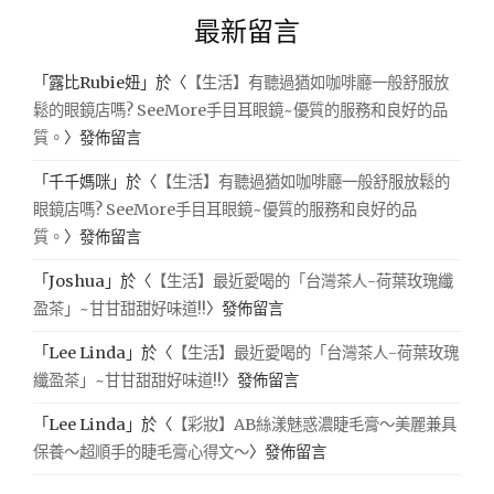
最新留言
「
露比Rubie妞
」於〈
【生活】有聽過猶如咖啡廳一般舒服放
鬆的眼鏡店嗎? SeeMore手目耳眼鏡~優質的服務和良好的品
質。
〉發佈留言
「
千千媽咪
」於〈
【生活】有聽過猶如咖啡廳一般舒服放鬆的
眼鏡店嗎? SeeMore手目耳眼鏡~優質的服務和良好的品
質。
〉發佈留言
「
Joshua
」於〈
【生活】最近愛喝的「台灣茶人-荷葉玫瑰纖
盈茶」~甘甘甜甜好味道!!
〉發佈留言
「
Lee Linda
」於〈
【生活】最近愛喝的「台灣茶人-荷葉玫瑰
纖盈茶」~甘甘甜甜好味道!!
〉發佈留言
「
Lee Linda
」於〈
【彩妝】AB絲漾魅惑濃睫毛膏～美麗兼具
保養～超順手的睫毛膏心得文～
〉發佈留言