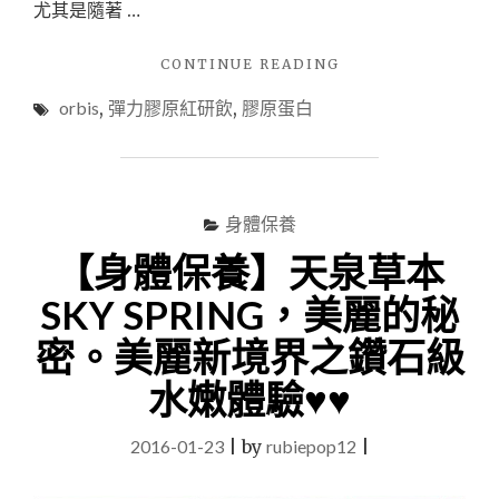
尤其是隨著 …
"【生
CONTINUE READING
活
orbis
,
彈力膠原紅研飲
,
膠原蛋白
保
健】
ORBIS
彈
力
身體保養
膠
原
【身體保養】​​天泉草本
紅
妍
SKY SPRING，美麗的秘
飲
密。美麗新境界之鑽石級
～
口
水嫩體驗♥♥
味
太
和
2016-01-23
|
by
rubiepop12
|
我
胃