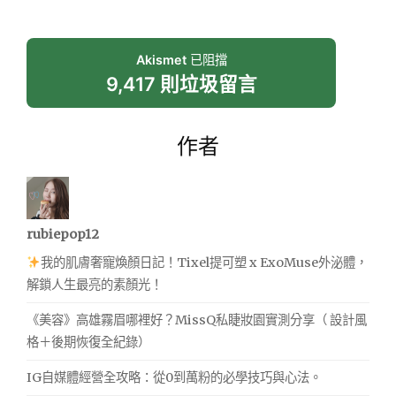
Akismet
已阻擋
9,417 則垃圾留言
作者
rubiepop12
我的肌膚奢寵煥顏日記！Tixel提可塑 x ExoMuse外泌體，
解鎖人生最亮的素顏光！
《美容》高雄霧眉哪裡好？MissQ私睫妝園實測分享（ 設計風
格＋後期恢復全紀錄）
IG自媒體經營全攻略：從0到萬粉的必學技巧與心法。