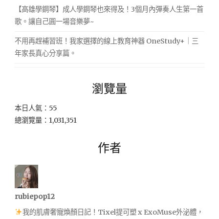
【高雄學鋼琴】成人學鋼琴也來得及！3個月內彈奏人生第一首
歌。讓自己圓一場音樂夢~
不用再趕補習班！我家選擇的線上教育神器 OneStudy+｜三
年家長真心分享篇。
瀏覽量
本日人氣：55
總瀏覽量：1,031,351
作者
rubiepop12
我的肌膚奢寵煥顏日記！Tixel提可塑 x ExoMuse外泌體，