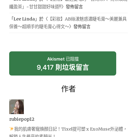
纖盈茶」~甘甘甜甜好味道!!
〉發佈留言
「
Lee Linda
」於〈
【彩妝】AB絲漾魅惑濃睫毛膏～美麗兼具
保養～超順手的睫毛膏心得文～
〉發佈留言
Akismet
已阻擋
9,417 則垃圾留言
作者
rubiepop12
我的肌膚奢寵煥顏日記！Tixel提可塑 x ExoMuse外泌體，
解鎖人生最亮的素顏光！