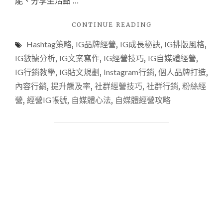
能、分享生活點 …
"IG
CONTINUE READING
自
Hashtag策略
,
IG品牌經營
,
IG成長秘訣
,
IG排版風格
,
媒
體
IG數據分析
,
IG文案寫作
,
IG經營技巧
,
IG自媒體經營
,
經
IG行銷教學
,
IG貼文規劃
,
Instagram行銷
,
個人品牌打造
,
營
內容行銷
,
提升觸及率
,
社群經營技巧
,
社群行銷
,
粉絲經
全
攻
營
,
經營IG帳號
,
自媒體心法
,
自媒體經營攻略
略：
從
0
到
萬
粉
的
必
學
技
巧
與