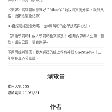
《美容》高雄霧眉哪裡好？MissQ私睫妝園實測分享（ 設計風
格＋後期恢復全紀錄）
IG自媒體經營全攻略：從0到萬粉的必學技巧與心法。
【高雄學鋼琴】成人學鋼琴也來得及！3個月內彈奏人生第一首
歌。讓自己圓一場音樂夢~
不用再趕補習班！我家選擇的線上教育神器 OneStudy+｜三
年家長真心分享篇。
瀏覽量
本日人氣：55
總瀏覽量：1,031,351
作者