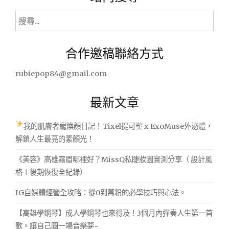
搜
尋
關
合作邀稿聯絡方式
鍵
字:
rubiepop84@gmail.com
最新文章
我的肌膚奢寵煥顏日記！Tixel提可塑 x ExoMuse外泌體，
解鎖人生最亮的素顏光！
《美容》高雄霧眉哪裡好？MissQ私睫妝園實測分享（ 設計風
格＋後期恢復全紀錄）
IG自媒體經營全攻略：從0到萬粉的必學技巧與心法。
【高雄學鋼琴】成人學鋼琴也來得及！3個月內彈奏人生第一首
歌。讓自己圓一場音樂夢~