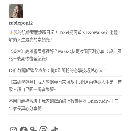
rubiepop12
我的肌膚奢寵煥顏日記！Tixel提可塑 x ExoMuse外泌體，
解鎖人生最亮的素顏光！
《美容》高雄霧眉哪裡好？MissQ私睫妝園實測分享（ 設計風
格＋後期恢復全紀錄）
IG自媒體經營全攻略：從0到萬粉的必學技巧與心法。
【高雄學鋼琴】成人學鋼琴也來得及！3個月內彈奏人生第一首
歌。讓自己圓一場音樂夢~
不用再趕補習班！我家選擇的線上教育神器 OneStudy+｜三
年家長真心分享篇。
Instagram
Facebook
Threads
TikTok