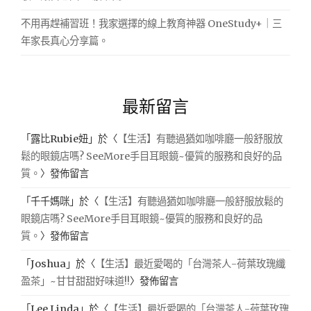
不用再趕補習班！我家選擇的線上教育神器 OneStudy+｜三
年家長真心分享篇。
最新留言
「
露比Rubie妞
」於〈
【生活】有聽過猶如咖啡廳一般舒服放
鬆的眼鏡店嗎? SeeMore手目耳眼鏡~優質的服務和良好的品
質。
〉發佈留言
「
千千媽咪
」於〈
【生活】有聽過猶如咖啡廳一般舒服放鬆的
眼鏡店嗎? SeeMore手目耳眼鏡~優質的服務和良好的品
質。
〉發佈留言
「
Joshua
」於〈
【生活】最近愛喝的「台灣茶人-荷葉玫瑰纖
盈茶」~甘甘甜甜好味道!!
〉發佈留言
「
Lee Linda
」於〈
【生活】最近愛喝的「台灣茶人-荷葉玫瑰