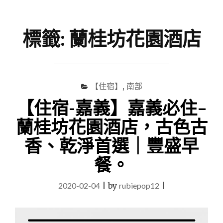
尋
Menu
關
鍵
標籤:
蘭桂坊花園酒店
字
【住宿】
,
南部
【住宿-嘉義】嘉義必住–
蘭桂坊花園酒店，古色古
香、乾淨首選｜豐盛早
餐。
2020-02-04
|
by
rubiepop12
|