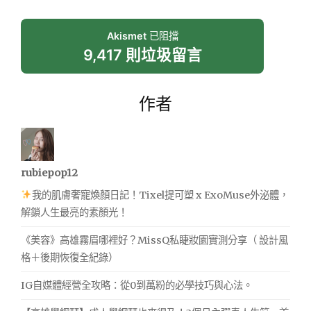
Akismet
已阻擋
9,417 則垃圾留言
作者
rubiepop12
我的肌膚奢寵煥顏日記！Tixel提可塑 x ExoMuse外泌體，
解鎖人生最亮的素顏光！
《美容》高雄霧眉哪裡好？MissQ私睫妝園實測分享（ 設計風
格＋後期恢復全紀錄）
IG自媒體經營全攻略：從0到萬粉的必學技巧與心法。