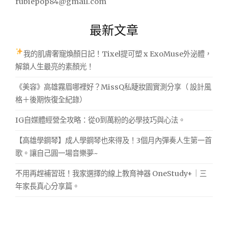
rubiepop84@gmail.com
最新文章
我的肌膚奢寵煥顏日記！Tixel提可塑 x ExoMuse外泌體，
解鎖人生最亮的素顏光！
《美容》高雄霧眉哪裡好？MissQ私睫妝園實測分享（ 設計風
格＋後期恢復全紀錄）
IG自媒體經營全攻略：從0到萬粉的必學技巧與心法。
【高雄學鋼琴】成人學鋼琴也來得及！3個月內彈奏人生第一首
歌。讓自己圓一場音樂夢~
不用再趕補習班！我家選擇的線上教育神器 OneStudy+｜三
年家長真心分享篇。