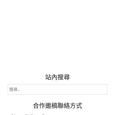
首
選
｜
豐
盛
早
餐。"
站內搜尋
搜
尋
關
合作邀稿聯絡方式
鍵
字: