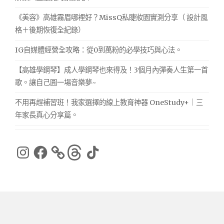
《美容》高雄霧眉哪裡好？MissQ私睫妝園實測分享（ 設計風
格＋後期恢復全紀錄）
IG自媒體經營全攻略：從0到萬粉的必學技巧與心法。
【高雄學鋼琴】成人學鋼琴也來得及！3個月內彈奏人生第一首
歌。讓自己圓一場音樂夢~
不用再趕補習班！我家選擇的線上教育神器 OneStudy+｜三
年家長真心分享篇。
Instagram
Facebook
Threads
TikTok