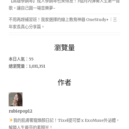
【高雄學鋼琴】成人學鋼琴也來得及！3個月內彈奏人生第一首
歌。讓自己圓一場音樂夢~
不用再趕補習班！我家選擇的線上教育神器 OneStudy+｜三
年家長真心分享篇。
瀏覽量
本日人氣：55
總瀏覽量：1,031,351
作者
rubiepop12
我的肌膚奢寵煥顏日記！Tixel提可塑 x ExoMuse外泌體，
解鎖人生最亮的素顏光！