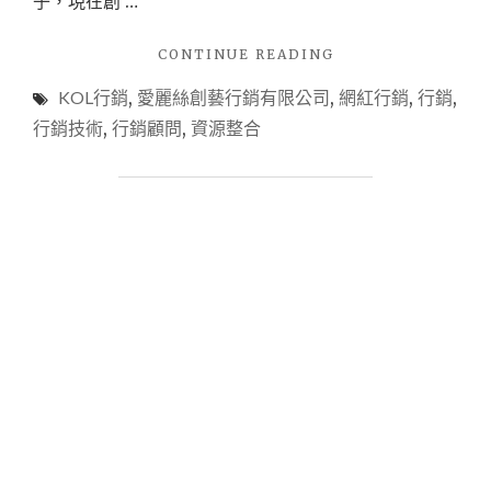
子，現在創 …
"【創
CONTINUE READING
業/
KOL行銷
,
愛麗絲創藝行銷有限公司
,
網紅行銷
,
行銷
,
行
銷】
行銷技術
,
行銷顧問
,
資源整合
有
效
行
銷
是
什
麼?
如
何
在
後
疫
情
時
代
突