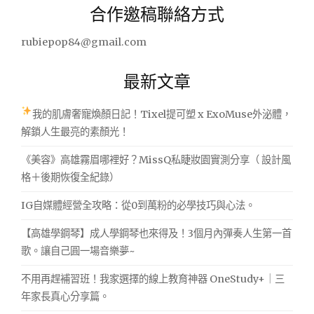
合作邀稿聯絡方式
鍵
字:
rubiepop84@gmail.com
最新文章
我的肌膚奢寵煥顏日記！Tixel提可塑 x ExoMuse外泌體，
解鎖人生最亮的素顏光！
《美容》高雄霧眉哪裡好？MissQ私睫妝園實測分享（ 設計風
格＋後期恢復全紀錄）
IG自媒體經營全攻略：從0到萬粉的必學技巧與心法。
【高雄學鋼琴】成人學鋼琴也來得及！3個月內彈奏人生第一首
歌。讓自己圓一場音樂夢~
不用再趕補習班！我家選擇的線上教育神器 OneStudy+｜三
年家長真心分享篇。