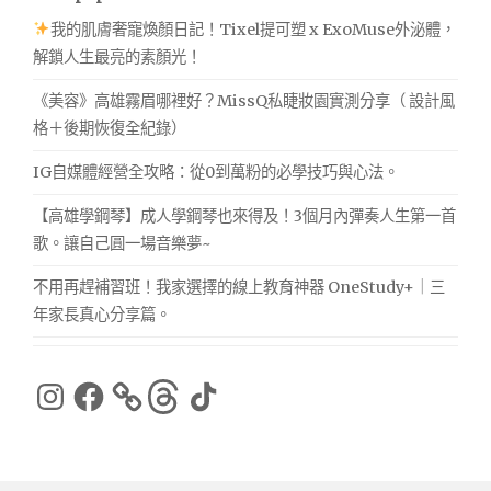
我的肌膚奢寵煥顏日記！Tixel提可塑 x ExoMuse外泌體，
解鎖人生最亮的素顏光！
《美容》高雄霧眉哪裡好？MissQ私睫妝園實測分享（ 設計風
格＋後期恢復全紀錄）
IG自媒體經營全攻略：從0到萬粉的必學技巧與心法。
【高雄學鋼琴】成人學鋼琴也來得及！3個月內彈奏人生第一首
歌。讓自己圓一場音樂夢~
不用再趕補習班！我家選擇的線上教育神器 OneStudy+｜三
年家長真心分享篇。
Instagram
Facebook
Threads
TikTok