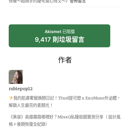
保養～超順手的睫毛膏心得文～
〉發佈留言
Akismet
已阻擋
9,417 則垃圾留言
作者
rubiepop12
我的肌膚奢寵煥顏日記！Tixel提可塑 x ExoMuse外泌體，
解鎖人生最亮的素顏光！
《美容》高雄霧眉哪裡好？MissQ私睫妝園實測分享（ 設計風
格＋後期恢復全紀錄）