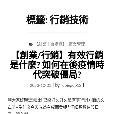
尋
Menu
關
鍵
標籤:
行銷技術
字
【創業｜自媒體】
,
商業管理
【創業/行銷】有效行銷
是什麼? 如何在後疫情時
代突破僵局?
2023-10-01
|
by
rubiepop12
|
嗨大家好!我是露比! 已經好久好久沒有寫行銷方面的文
章了~為什麼今天忽然有感而發呢? 仔細想想這段日