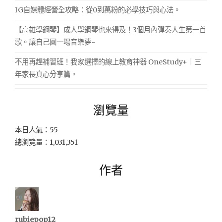
IG自媒體經營全攻略：從0到萬粉的必學技巧與心法。
【高雄學鋼琴】成人學鋼琴也來得及！3個月內彈奏人生第一首
歌。讓自己圓一場音樂夢~
不用再趕補習班！我家選擇的線上教育神器 OneStudy+｜三
年家長真心分享篇。
瀏覽量
本日人氣：55
總瀏覽量：1,031,351
作者
rubiepop12