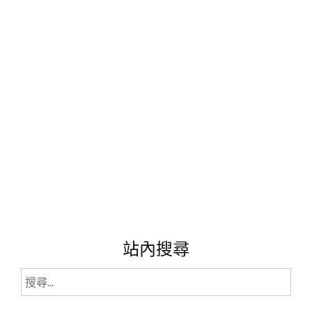
破
僵
局?"
站內搜尋
搜
尋
關