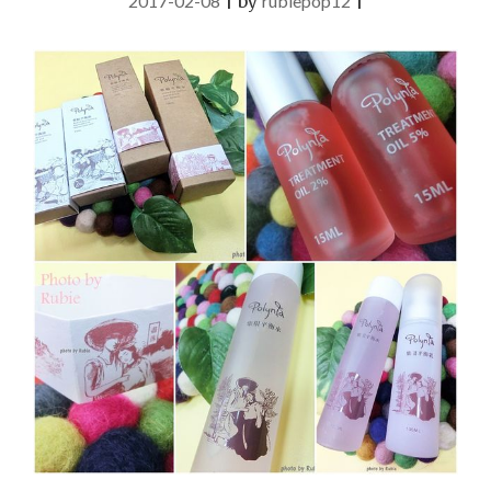
2017-02-08
|
by
rubiepop12
|