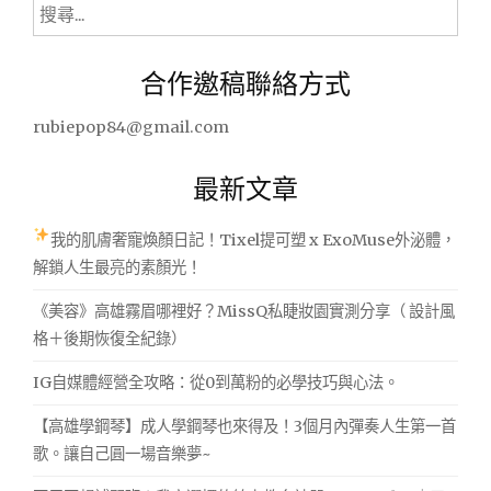
搜
日
尋
夜
關
滋
合作邀稿聯絡方式
潤
鍵
補
字:
rubiepop84@gmail.com
水
四
件
最新文章
組，
青
我的肌膚奢寵煥顏日記！Tixel提可塑 x ExoMuse外泌體，
春
解鎖人生最亮的素顏光！
趕
快
《美容》高雄霧眉哪裡好？MissQ私睫妝園實測分享（ 設計風
回
格＋後期恢復全紀錄）
來
啊!"
IG自媒體經營全攻略：從0到萬粉的必學技巧與心法。
【高雄學鋼琴】成人學鋼琴也來得及！3個月內彈奏人生第一首
歌。讓自己圓一場音樂夢~