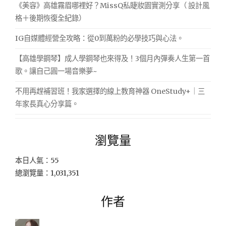
《美容》高雄霧眉哪裡好？MissQ私睫妝園實測分享（ 設計風
格＋後期恢復全紀錄）
IG自媒體經營全攻略：從0到萬粉的必學技巧與心法。
【高雄學鋼琴】成人學鋼琴也來得及！3個月內彈奏人生第一首
歌。讓自己圓一場音樂夢~
不用再趕補習班！我家選擇的線上教育神器 OneStudy+｜三
年家長真心分享篇。
瀏覽量
本日人氣：55
總瀏覽量：1,031,351
作者