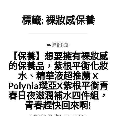
尋
Menu
關
鍵
標籤:
裸妝感保養
字
臉部保養
【保養】想要擁有裸妝感
的保養品，紫根平衡化妝
水、精華液超推薦 X
Polynia璞亞X紫根平衡青
春日夜滋潤補水四件組，
青春趕快回來啊!