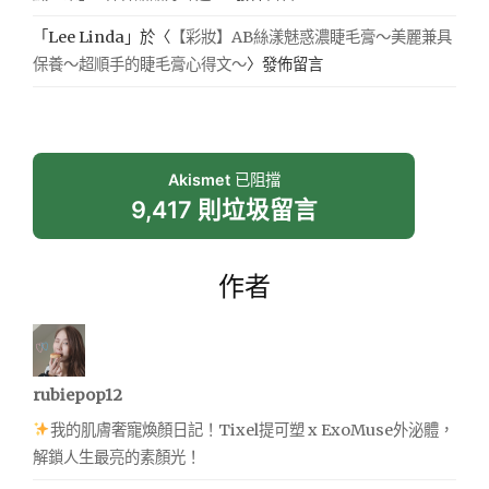
「
Lee Linda
」於〈
【彩妝】AB絲漾魅惑濃睫毛膏～美麗兼具
保養～超順手的睫毛膏心得文～
〉發佈留言
Akismet
已阻擋
9,417 則垃圾留言
作者
rubiepop12
我的肌膚奢寵煥顏日記！Tixel提可塑 x ExoMuse外泌體，
解鎖人生最亮的素顏光！