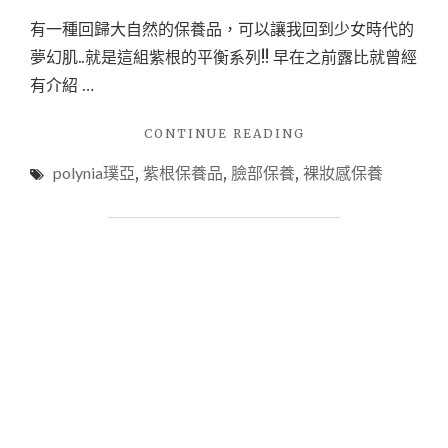
有一種回歸大自然的保養品，可以讓我回到少女時代的
夢幻肌..就是這組紫根的平衡系列!! 早在之前露比就曾經
有介紹 …
"【保
CONTINUE READING
養】
polynia璞亞
,
紫根保養品
,
臉部保養
,
裸妝感保養
想
要
擁
有
裸
妝
感
的
保
養
品，
紫
根
平