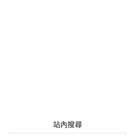
衡
化
妝
水、
精
華
液
超
推
薦
X
POLYNIA
璞
亞
X
紫
根
平
衡
站內搜尋
青
春