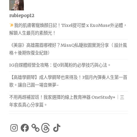
rubiepop12
我的肌膚奢寵煥顏日記！Tixel提可塑 x ExoMuse外泌體，
解鎖人生最亮的素顏光！
《美容》高雄霧眉哪裡好？MissQ私睫妝園實測分享（ 設計風
格＋後期恢復全紀錄）
IG自媒體經營全攻略：從0到萬粉的必學技巧與心法。
【高雄學鋼琴】成人學鋼琴也來得及！3個月內彈奏人生第一首
歌。讓自己圓一場音樂夢~
不用再趕補習班！我家選擇的線上教育神器 OneStudy+｜三
年家長真心分享篇。
Instagram
Facebook
Threads
TikTok