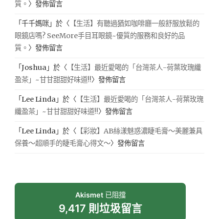
質。
〉發佈留言
「
千千媽咪
」於〈
【生活】有聽過猶如咖啡廳一般舒服放鬆的
眼鏡店嗎? SeeMore手目耳眼鏡~優質的服務和良好的品
質。
〉發佈留言
「
Joshua
」於〈
【生活】最近愛喝的「台灣茶人-荷葉玫瑰纖
盈茶」~甘甘甜甜好味道!!
〉發佈留言
「
Lee Linda
」於〈
【生活】最近愛喝的「台灣茶人-荷葉玫瑰
纖盈茶」~甘甘甜甜好味道!!
〉發佈留言
「
Lee Linda
」於〈
【彩妝】AB絲漾魅惑濃睫毛膏～美麗兼具
保養～超順手的睫毛膏心得文～
〉發佈留言
Akismet
已阻擋
9,417 則垃圾留言