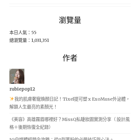
瀏覽量
本日人氣：55
總瀏覽量：1,031,351
作者
rubiepop12
我的肌膚奢寵煥顏日記！Tixel提可塑 x ExoMuse外泌體，
解鎖人生最亮的素顏光！
《美容》高雄霧眉哪裡好？MissQ私睫妝園實測分享（ 設計風
格＋後期恢復全紀錄）
IG自媒體經營全攻略：從0到萬粉的必學技巧與心法。