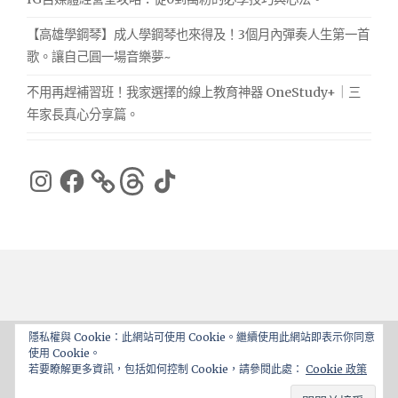
【高雄學鋼琴】成人學鋼琴也來得及！3個月內彈奏人生第一首
歌。讓自己圓一場音樂夢~
不用再趕補習班！我家選擇的線上教育神器 OneStudy+｜三
年家長真心分享篇。
Instagram
Facebook
Threads
TikTok
隱私權與 Cookie：此網站可使用 Cookie。繼續使用此網站即表示你同意
使用 Cookie。
Proudly powered by WordPress
|
Theme: ajaira by
若要瞭解更多資訊，包括如何控制 Cookie，請參閱此處：
Cookie 政策
rakib
.