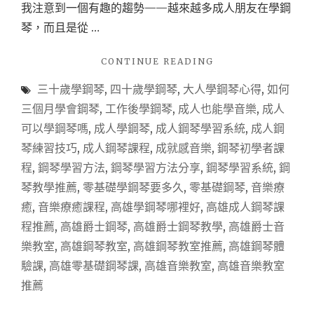
我注意到一個有趣的趨勢——越來越多成人朋友在學鋼
琴，而且是從 …
"【高
CONTINUE READING
雄
三十歲學鋼琴
,
四十歲學鋼琴
,
大人學鋼琴心得
,
如何
學
鋼
三個月學會鋼琴
,
工作後學鋼琴
,
成人也能學音樂
,
成人
琴】
可以學鋼琴嗎
,
成人學鋼琴
,
成人鋼琴學習系統
,
成人鋼
成
琴練習技巧
,
成人鋼琴課程
,
成就感音樂
,
鋼琴初學者課
人
學
程
,
鋼琴學習方法
,
鋼琴學習方法分享
,
鋼琴學習系統
,
鋼
鋼
琴教學推薦
,
零基礎學鋼琴要多久
,
零基礎鋼琴
,
音樂療
琴
癒
,
音樂療癒課程
,
高雄學鋼琴哪裡好
,
高雄成人鋼琴課
也
來
程推薦
,
高雄爵士鋼琴
,
高雄爵士鋼琴教學
,
高雄爵士音
得
樂教室
,
高雄鋼琴教室
,
高雄鋼琴教室推薦
,
高雄鋼琴體
及！
驗課
,
高雄零基礎鋼琴課
,
高雄音樂教室
,
高雄音樂教室
3
個
推薦
月
內