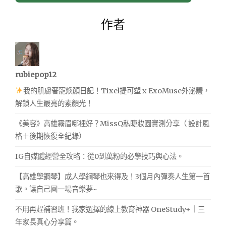
作者
rubiepop12
我的肌膚奢寵煥顏日記！Tixel提可塑 x ExoMuse外泌體，
解鎖人生最亮的素顏光！
《美容》高雄霧眉哪裡好？MissQ私睫妝園實測分享（ 設計風
格＋後期恢復全紀錄）
IG自媒體經營全攻略：從0到萬粉的必學技巧與心法。
【高雄學鋼琴】成人學鋼琴也來得及！3個月內彈奏人生第一首
歌。讓自己圓一場音樂夢~
不用再趕補習班！我家選擇的線上教育神器 OneStudy+｜三
年家長真心分享篇。