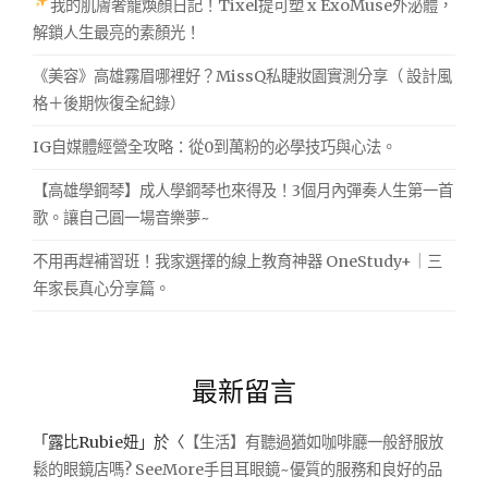
我的肌膚奢寵煥顏日記！Tixel提可塑 x ExoMuse外泌體，
解鎖人生最亮的素顏光！
《美容》高雄霧眉哪裡好？MissQ私睫妝園實測分享（ 設計風
格＋後期恢復全紀錄）
IG自媒體經營全攻略：從0到萬粉的必學技巧與心法。
【高雄學鋼琴】成人學鋼琴也來得及！3個月內彈奏人生第一首
歌。讓自己圓一場音樂夢~
不用再趕補習班！我家選擇的線上教育神器 OneStudy+｜三
年家長真心分享篇。
最新留言
「
露比Rubie妞
」於〈
【生活】有聽過猶如咖啡廳一般舒服放
鬆的眼鏡店嗎? SeeMore手目耳眼鏡~優質的服務和良好的品