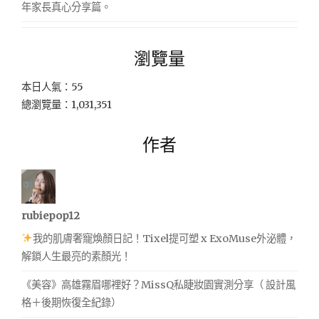
年家長真心分享篇。
瀏覽量
本日人氣：55
總瀏覽量：1,031,351
作者
rubiepop12
我的肌膚奢寵煥顏日記！Tixel提可塑 x ExoMuse外泌體，
解鎖人生最亮的素顏光！
《美容》高雄霧眉哪裡好？MissQ私睫妝園實測分享（ 設計風
格＋後期恢復全紀錄）