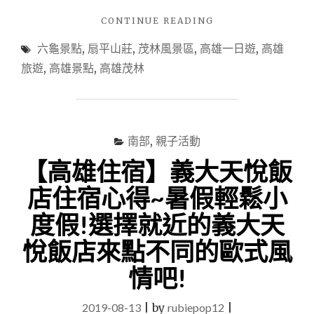
"【高
CONTINUE READING
雄
六龜景點
,
扇平山莊
,
茂林風景區
,
高雄一日遊
,
高雄
旅
遊
旅遊
,
高雄景點
,
高雄茂林
｜
六
龜
一
日
南部
,
親子活動
遊】
【高雄住宿】義大天悅飯
探
索
店住宿心得~暑假輕鬆小
扇
平
度假!選擇就近的義大天
山
莊：
悅飯店來點不同的歐式風
揭
情吧!
開
世
外
2019-08-13
|
by
rubiepop12
|