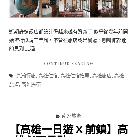
的
歐
式
風
情
近期許多飯店都設計得越來越有質感了 似乎從幾年前開
吧!"
始流行低調工業風，不管在旅店或是餐廳、咖啡館都能
夠見到 此種 …
"【高
CONTINUE READING
雄
康瀚行旅
,
高雄住宿
,
高雄住宿推薦
,
高雄旅店
,
高雄
住
宿】
旅遊
,
高雄民宿
入
住
康
瀚
行
南部旅遊
旅，
【高雄一日遊 X 前鎮】高
遊
走