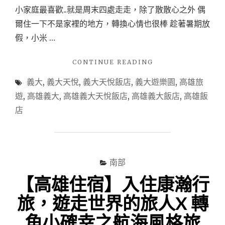
小家庭最喜歡..就是周末四處走走，除了散散心之外 偶
爾住一下不是家裡的地方，轉換心情也很棒 趁著暑期放
假，小米 …
"【高
CONTINUE READING
雄
義大
,
義大天悅
,
義大天悅飯店
,
義大遊樂園
,
高雄旅
住
宿】
遊
,
高雄義大
,
高雄義大天悅飯店
,
高雄義大飯店
,
高雄飯
義
店
大
天
悅
飯
店
南部
住
【高雄住宿】入住康瀚行
宿
心
旅，遊走世界的旅人X 轉
得
~
角小確幸之航海風格旅
暑