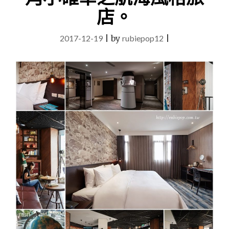
假
店。
輕
鬆
2017-12-19
|
by
rubiepop12
|
小
度
假!
選
擇
就
近
的
義
大
天
悅
飯
店
來
點
不
同