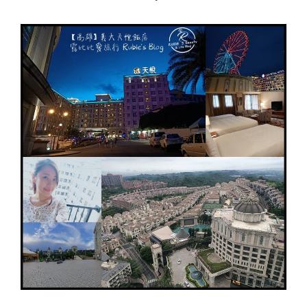
桃
源
的
夢
幻
度
假
體
驗。
(文
末
有
讀
者
優
惠
唷!)"