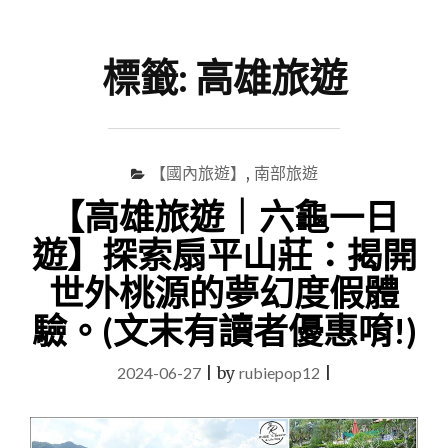
尋
Menu
關
鍵
標籤:
高雄旅遊
字
【國內旅遊】
,
南部旅遊
【高雄旅遊｜六龜一日
遊】探索扇平山莊：揭開
世外桃源的夢幻度假體
驗。(文末有讀者優惠唷!)
2024-06-27
|
by
rubiepop12
|