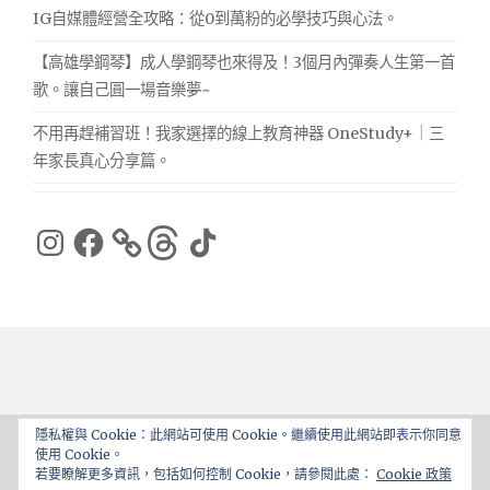
IG自媒體經營全攻略：從0到萬粉的必學技巧與心法。
【高雄學鋼琴】成人學鋼琴也來得及！3個月內彈奏人生第一首
歌。讓自己圓一場音樂夢~
不用再趕補習班！我家選擇的線上教育神器 OneStudy+｜三
年家長真心分享篇。
Instagram
Facebook
Threads
TikTok
隱私權與 Cookie：此網站可使用 Cookie。繼續使用此網站即表示你同意
使用 Cookie。
Proudly powered by WordPress
|
Theme: ajaira by
若要瞭解更多資訊，包括如何控制 Cookie，請參閱此處：
Cookie 政策