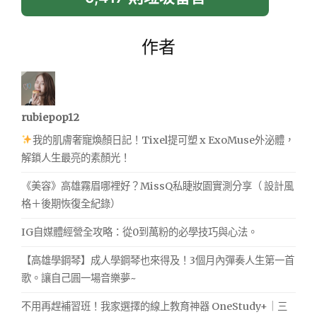
作者
rubiepop12
我的肌膚奢寵煥顏日記！Tixel提可塑 x ExoMuse外泌體，
解鎖人生最亮的素顏光！
《美容》高雄霧眉哪裡好？MissQ私睫妝園實測分享（ 設計風
格＋後期恢復全紀錄）
IG自媒體經營全攻略：從0到萬粉的必學技巧與心法。
【高雄學鋼琴】成人學鋼琴也來得及！3個月內彈奏人生第一首
歌。讓自己圓一場音樂夢~
不用再趕補習班！我家選擇的線上教育神器 OneStudy+｜三