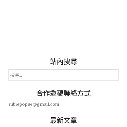
附
近
的
老
牌
飯
店
~"
站內搜尋
搜
尋
關
合作邀稿聯絡方式
鍵
字:
rubiepop84@gmail.com
最新文章