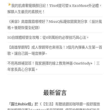
我的肌膚奢寵煥顏日記！Tixel提可塑 x ExoMuse外泌體，
解鎖人生最亮的素顏光！
《美容》高雄霧眉哪裡好？MissQ私睫妝園實測分享（ 設計風
格＋後期恢復全紀錄）
IG自媒體經營全攻略：從0到萬粉的必學技巧與心法。
【高雄學鋼琴】成人學鋼琴也來得及！3個月內彈奏人生第一首
歌。讓自己圓一場音樂夢~
不用再趕補習班！我家選擇的線上教育神器 OneStudy+｜三
年家長真心分享篇。
最新留言
「
露比Rubie妞
」於〈
【生活】有聽過猶如咖啡廳一般舒服放