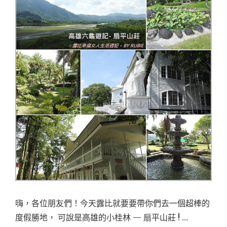
嗨，各位朋友們！今天露比就要要帶你們去一個超棒的
度假勝地， 可說是高雄的小桂林 — 扇平山莊 ! …