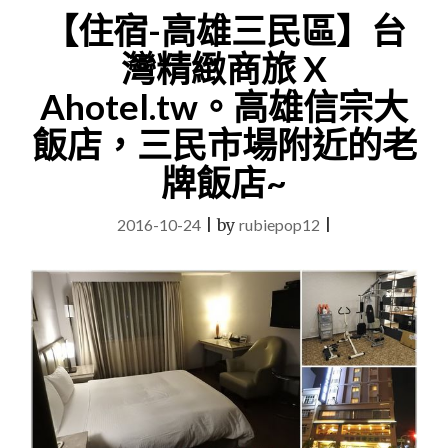
雄
【住宿-高雄三民區】台
必
玩
灣精緻商旅 X
景
點。
Ahotel.tw。高雄信宗大
TAROKO
草
飯店，三民市場附近的老
衙
牌飯店~
道
X
鈴
2016-10-24
|
by
rubiepop12
|
鹿
賽
道
樂
園
玩
翻
天!!"