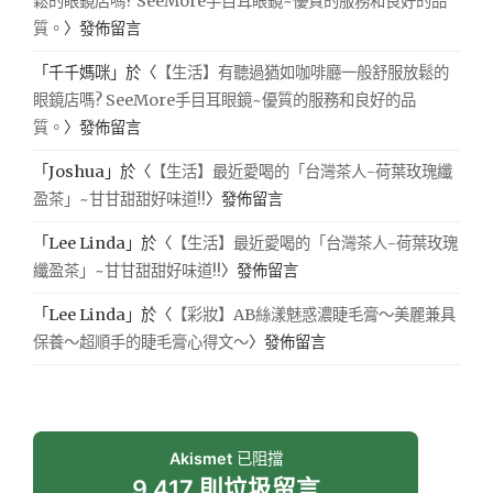
鬆的眼鏡店嗎? SeeMore手目耳眼鏡~優質的服務和良好的品
質。
〉發佈留言
「
千千媽咪
」於〈
【生活】有聽過猶如咖啡廳一般舒服放鬆的
眼鏡店嗎? SeeMore手目耳眼鏡~優質的服務和良好的品
質。
〉發佈留言
「
Joshua
」於〈
【生活】最近愛喝的「台灣茶人-荷葉玫瑰纖
盈茶」~甘甘甜甜好味道!!
〉發佈留言
「
Lee Linda
」於〈
【生活】最近愛喝的「台灣茶人-荷葉玫瑰
纖盈茶」~甘甘甜甜好味道!!
〉發佈留言
「
Lee Linda
」於〈
【彩妝】AB絲漾魅惑濃睫毛膏～美麗兼具
保養～超順手的睫毛膏心得文～
〉發佈留言
Akismet
已阻擋
9,417 則垃圾留言