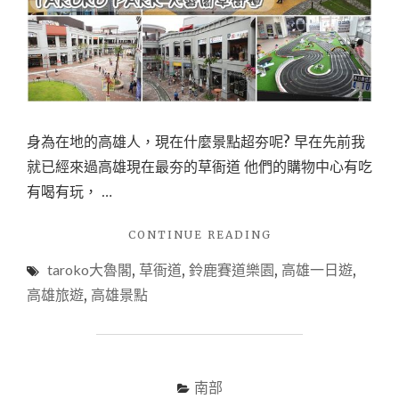
身為在地的高雄人，現在什麼景點超夯呢? 早在先前我
就已經來過高雄現在最夯的草衙道 他們的購物中心有吃
有喝有玩， …
"【高
CONTINUE READING
雄
taroko大魯閣
,
草衙道
,
鈴鹿賽道樂園
,
高雄一日遊
,
一
日
高雄旅遊
,
高雄景點
遊
X
前
鎮】
高
南部