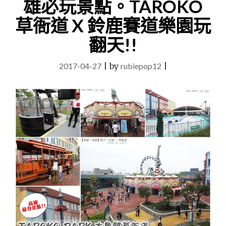
雄必玩景點。TAROKO
世
界
草衙道 X 鈴鹿賽道樂園玩
的
旅
翻天!!
人
X
2017-04-27
|
by
rubiepop12
|
轉
角
小
確
幸
之
航
海
風
格
旅
店。"