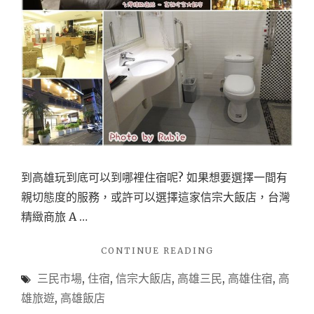
到高雄玩到底可以到哪裡住宿呢? 如果想要選擇一間有
親切態度的服務，或許可以選擇這家信宗大飯店，台灣
精緻商旅 A …
"【住
CONTINUE READING
宿-
三民市場
,
住宿
,
信宗大飯店
,
高雄三民
,
高雄住宿
,
高
高
雄
雄旅遊
,
高雄飯店
三