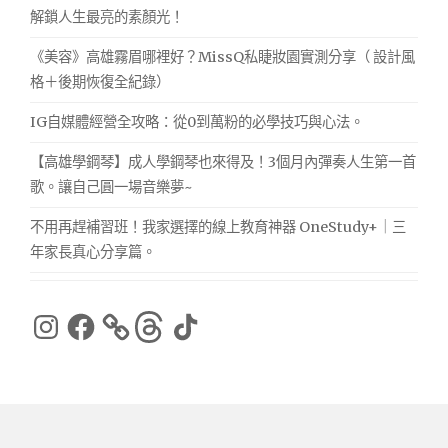
解鎖人生最亮的素顏光！
《美容》高雄霧眉哪裡好？MissQ私睫妝園實測分享（ 設計風
格＋後期恢復全紀錄）
IG自媒體經營全攻略：從0到萬粉的必學技巧與心法。
【高雄學鋼琴】成人學鋼琴也來得及！3個月內彈奏人生第一首
歌。讓自己圓一場音樂夢~
不用再趕補習班！我家選擇的線上教育神器 OneStudy+｜三
年家長真心分享篇。
Instagram
Facebook
Threads
TikTok