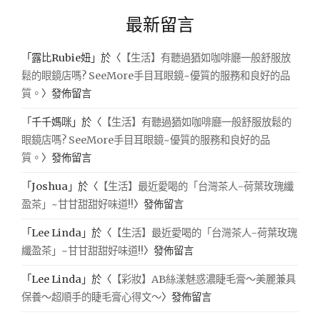
最新留言
「
露比Rubie妞
」於〈
【生活】有聽過猶如咖啡廳一般舒服放
鬆的眼鏡店嗎? SeeMore手目耳眼鏡~優質的服務和良好的品
質。
〉發佈留言
「
千千媽咪
」於〈
【生活】有聽過猶如咖啡廳一般舒服放鬆的
眼鏡店嗎? SeeMore手目耳眼鏡~優質的服務和良好的品
質。
〉發佈留言
「
Joshua
」於〈
【生活】最近愛喝的「台灣茶人-荷葉玫瑰纖
盈茶」~甘甘甜甜好味道!!
〉發佈留言
「
Lee Linda
」於〈
【生活】最近愛喝的「台灣茶人-荷葉玫瑰
纖盈茶」~甘甘甜甜好味道!!
〉發佈留言
「
Lee Linda
」於〈
【彩妝】AB絲漾魅惑濃睫毛膏～美麗兼具
保養～超順手的睫毛膏心得文～
〉發佈留言