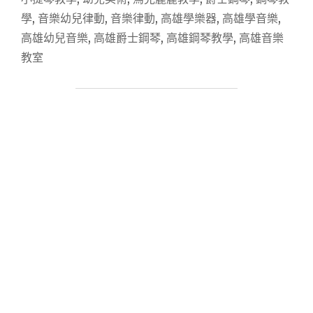
術
學
,
音樂幼兒律動
,
音樂律動
,
高雄學樂器
,
高雄學音樂
,
教
室
高雄幼兒音樂
,
高雄爵士鋼琴
,
高雄鋼琴教學
,
高雄音樂
推
教室
薦】
優
美
環
境
X
優
質
師
資
X
綠
材
質
X
千
弦
爵