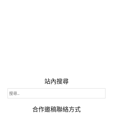
士
鋼
琴
音
樂
藝
術
短
期
補
習
班。
(環
境
站內搜尋
介
紹
篇)"
搜
尋
關
合作邀稿聯絡方式
鍵