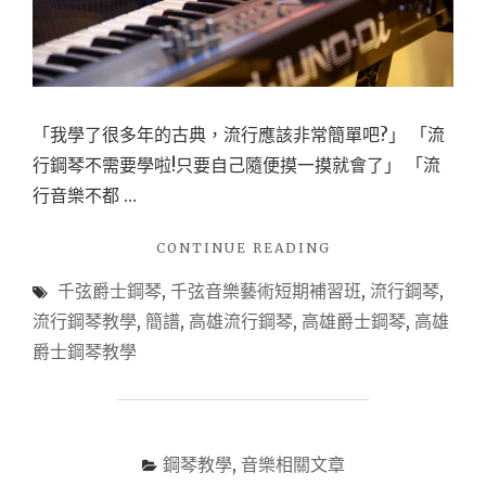
「我學了很多年的古典，流行應該非常簡單吧?」 「流
行鋼琴不需要學啦!只要自己隨便摸一摸就會了」 「流
行音樂不都 …
"【音
CONTINUE READING
樂】
千弦爵士鋼琴
,
千弦音樂藝術短期補習班
,
流行鋼琴
,
我
想
流行鋼琴教學
,
簡譜
,
高雄流行鋼琴
,
高雄爵士鋼琴
,
高雄
當
爵士鋼琴教學
琴
師，
該
怎
麼
鋼琴教學
,
音樂相關文章
入