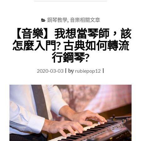
彈
奏
人
鋼琴教學
,
音樂相關文章
生
【音樂】我想當琴師，該
第
一
怎麼入門? 古典如何轉流
首
歌。
行鋼琴?
讓
自
2020-03-03
|
by
rubiepop12
|
己
圓
一
場
音
樂
夢
~"