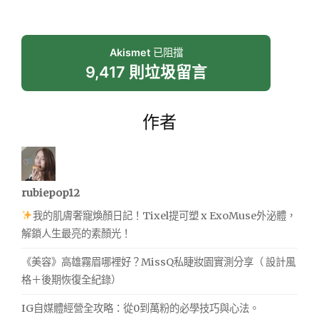
Akismet
已阻擋
9,417 則垃圾留言
作者
rubiepop12
我的肌膚奢寵煥顏日記！Tixel提可塑 x ExoMuse外泌體，
解鎖人生最亮的素顏光！
《美容》高雄霧眉哪裡好？MissQ私睫妝園實測分享（ 設計風
格＋後期恢復全紀錄）
IG自媒體經營全攻略：從0到萬粉的必學技巧與心法。