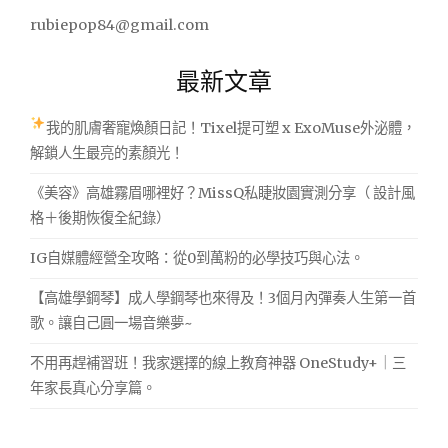
字:
rubiepop84@gmail.com
最新文章
我的肌膚奢寵煥顏日記！Tixel提可塑 x ExoMuse外泌體，
解鎖人生最亮的素顏光！
《美容》高雄霧眉哪裡好？MissQ私睫妝園實測分享（ 設計風
格＋後期恢復全紀錄）
IG自媒體經營全攻略：從0到萬粉的必學技巧與心法。
【高雄學鋼琴】成人學鋼琴也來得及！3個月內彈奏人生第一首
歌。讓自己圓一場音樂夢~
不用再趕補習班！我家選擇的線上教育神器 OneStudy+｜三
年家長真心分享篇。