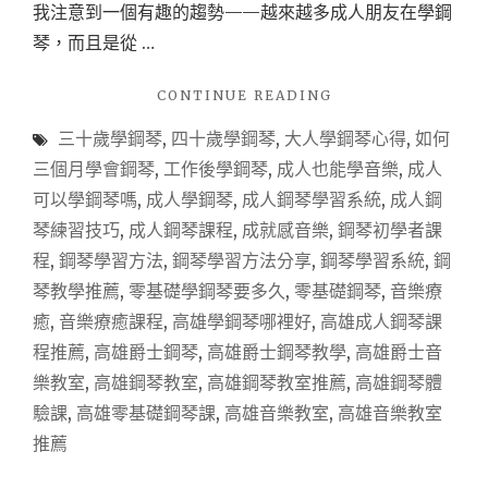
我注意到一個有趣的趨勢——越來越多成人朋友在學鋼
琴，而且是從 …
"【高
CONTINUE READING
雄
三十歲學鋼琴
,
四十歲學鋼琴
,
大人學鋼琴心得
,
如何
學
鋼
三個月學會鋼琴
,
工作後學鋼琴
,
成人也能學音樂
,
成人
琴】
可以學鋼琴嗎
,
成人學鋼琴
,
成人鋼琴學習系統
,
成人鋼
成
琴練習技巧
,
成人鋼琴課程
,
成就感音樂
,
鋼琴初學者課
人
學
程
,
鋼琴學習方法
,
鋼琴學習方法分享
,
鋼琴學習系統
,
鋼
鋼
琴教學推薦
,
零基礎學鋼琴要多久
,
零基礎鋼琴
,
音樂療
琴
癒
,
音樂療癒課程
,
高雄學鋼琴哪裡好
,
高雄成人鋼琴課
也
來
程推薦
,
高雄爵士鋼琴
,
高雄爵士鋼琴教學
,
高雄爵士音
得
樂教室
,
高雄鋼琴教室
,
高雄鋼琴教室推薦
,
高雄鋼琴體
及！
驗課
,
高雄零基礎鋼琴課
,
高雄音樂教室
,
高雄音樂教室
3
個
推薦
月
內