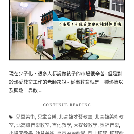
現在少子化，很多人都說做孩子的市場很辛苦~但是對
於熱愛教育工作的老師來說~ 從事教育就是一種熱情以
及興趣，靠教 …
"【高
CONTINUE READING
雄
兒童美術
,
兒童音樂
,
北高雄才藝教室
,
北高雄美術教
音
樂
室
,
北高雄音樂教室
,
吉他教學
,
大提琴教學
,
奧福音樂
,
藝
小提琴教學
,
幼兒美術
,
烏克麗麗教學
,
爵士鋼琴
,
鋼琴教