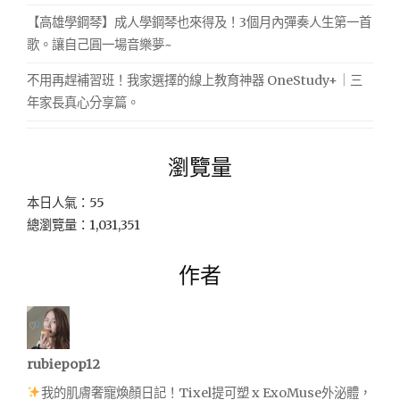
【高雄學鋼琴】成人學鋼琴也來得及！3個月內彈奏人生第一首
歌。讓自己圓一場音樂夢~
不用再趕補習班！我家選擇的線上教育神器 OneStudy+｜三
年家長真心分享篇。
瀏覽量
本日人氣：55
總瀏覽量：1,031,351
作者
rubiepop12
我的肌膚奢寵煥顏日記！Tixel提可塑 x ExoMuse外泌體，