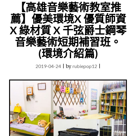
【高雄音樂藝術教室推
門?
古
薦】優美環境X 優質師資
典
如
X 綠材質 X 千弦爵士鋼琴
何
轉
音樂藝術短期補習班。
流
行
(環境介紹篇)
鋼
琴?"
2019-04-24
|
by
rubiepop12
|