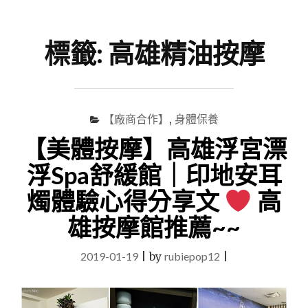
尋
Menu
關
鍵
標籤:
高雄精油按摩
字
【廠商合作】
,
身體保養
【美體按摩】高雄浮宮漂
浮Spa舒緩館｜印地安耳
燭體驗心得分享文
高
雄按摩館推薦~~
2019-01-19
|
by
rubiepop12
|