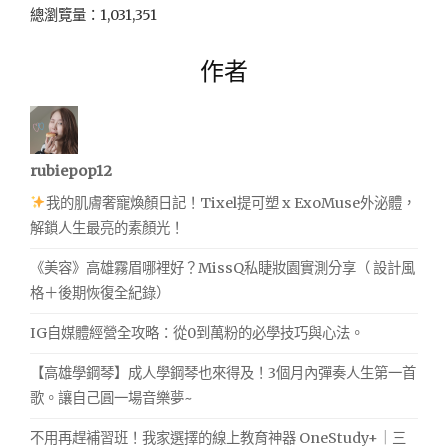
總瀏覽量：1,031,351
作者
rubiepop12
我的肌膚奢寵煥顏日記！Tixel提可塑 x ExoMuse外泌體，
解鎖人生最亮的素顏光！
《美容》高雄霧眉哪裡好？MissQ私睫妝園實測分享（ 設計風
格＋後期恢復全紀錄）
IG自媒體經營全攻略：從0到萬粉的必學技巧與心法。
【高雄學鋼琴】成人學鋼琴也來得及！3個月內彈奏人生第一首
歌。讓自己圓一場音樂夢~
不用再趕補習班！我家選擇的線上教育神器 OneStudy+｜三