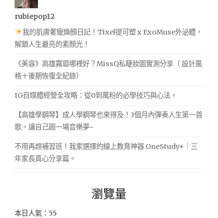
rubiepop12
我的肌膚奢寵煥顏日記！Tixel提可塑 x ExoMuse外泌體，
解鎖人生最亮的素顏光！
《美容》高雄霧眉哪裡好？MissQ私睫妝園實測分享（ 設計風
格＋後期恢復全紀錄）
IG自媒體經營全攻略：從0到萬粉的必學技巧與心法。
【高雄學鋼琴】成人學鋼琴也來得及！3個月內彈奏人生第一首
歌。讓自己圓一場音樂夢~
不用再趕補習班！我家選擇的線上教育神器 OneStudy+｜三
年家長真心分享篇。
瀏覽量
本日人氣：55