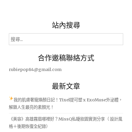
站內搜尋
搜
尋
關
合作邀稿聯絡方式
鍵
字:
rubiepop84@gmail.com
最新文章
我的肌膚奢寵煥顏日記！Tixel提可塑 x ExoMuse外泌體，
解鎖人生最亮的素顏光！
《美容》高雄霧眉哪裡好？MissQ私睫妝園實測分享（ 設計風
格＋後期恢復全紀錄）