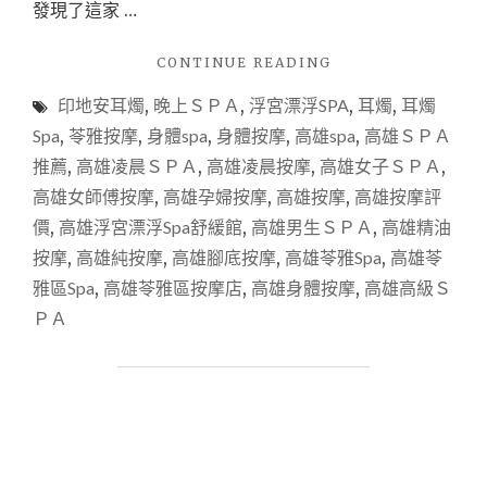
發現了這家 …
"【美
CONTINUE READING
體
印地安耳燭
,
晚上ＳＰＡ
,
浮宮漂浮SPA
,
耳燭
,
耳燭
按
摩】
Spa
,
苓雅按摩
,
身體spa
,
身體按摩
,
高雄spa
,
高雄ＳＰＡ
高
推薦
,
高雄凌晨ＳＰＡ
,
高雄凌晨按摩
,
高雄女子ＳＰＡ
,
雄
高雄女師傅按摩
,
高雄孕婦按摩
,
高雄按摩
,
高雄按摩評
浮
宮
價
,
高雄浮宮漂浮Spa舒緩館
,
高雄男生ＳＰＡ
,
高雄精油
漂
按摩
,
高雄純按摩
,
高雄腳底按摩
,
高雄苓雅Spa
,
高雄苓
浮
雅區Spa
,
高雄苓雅區按摩店
,
高雄身體按摩
,
高雄高級Ｓ
SPA
舒
ＰＡ
緩
館
｜
印
地
安
耳