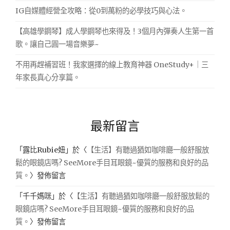
IG自媒體經營全攻略：從0到萬粉的必學技巧與心法。
【高雄學鋼琴】成人學鋼琴也來得及！3個月內彈奏人生第一首
歌。讓自己圓一場音樂夢~
不用再趕補習班！我家選擇的線上教育神器 OneStudy+｜三
年家長真心分享篇。
最新留言
「
露比Rubie妞
」於〈
【生活】有聽過猶如咖啡廳一般舒服放
鬆的眼鏡店嗎? SeeMore手目耳眼鏡~優質的服務和良好的品
質。
〉發佈留言
「
千千媽咪
」於〈
【生活】有聽過猶如咖啡廳一般舒服放鬆的
眼鏡店嗎? SeeMore手目耳眼鏡~優質的服務和良好的品
質。
〉發佈留言