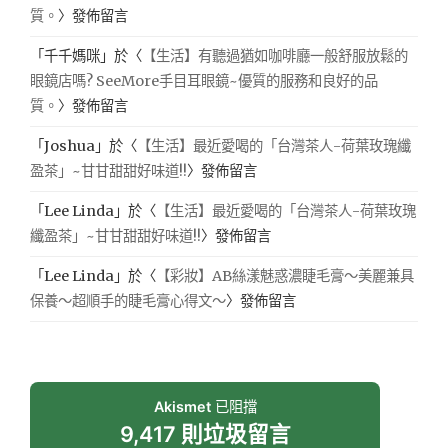
質。
〉發佈留言
「
千千媽咪
」於〈
【生活】有聽過猶如咖啡廳一般舒服放鬆的
眼鏡店嗎? SeeMore手目耳眼鏡~優質的服務和良好的品
質。
〉發佈留言
「
Joshua
」於〈
【生活】最近愛喝的「台灣茶人-荷葉玫瑰纖
盈茶」~甘甘甜甜好味道!!
〉發佈留言
「
Lee Linda
」於〈
【生活】最近愛喝的「台灣茶人-荷葉玫瑰
纖盈茶」~甘甘甜甜好味道!!
〉發佈留言
「
Lee Linda
」於〈
【彩妝】AB絲漾魅惑濃睫毛膏～美麗兼具
保養～超順手的睫毛膏心得文～
〉發佈留言
Akismet
已阻擋
9,417 則垃圾留言