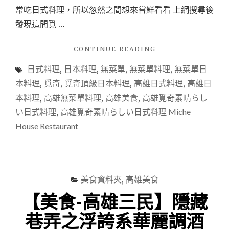
常吃日式料理，所以忽然之間想來嘗鮮看看 上網搜尋後
發現這間覓 …
"【食
CONTINUE READING
記】
日式料理
,
日本料理
,
無菜單
,
無菜單料理
,
無菜單日
高
雄
本料理
,
覓奇
,
覓奇頂級日本料理
,
高雄日式料理
,
高雄日
美
本料理
,
高雄無菜單料理
,
高雄美食
,
高雄覓奇素晴らし
食。
い日式料理
,
高雄覓奇素晴らしい日式料理 Miche
極
精
House Restaurant
緻
無
菜
單
料
美食資料夾
,
高雄美食
理
【美食-高雄三民】隱藏
｜
高
巷弄之浮誇系華麗調酒
雄