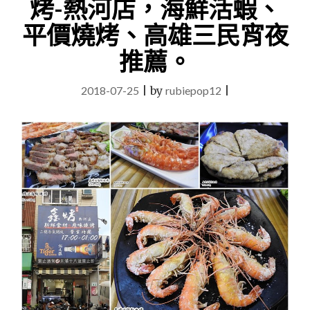
烤-熱河店，海鮮活蝦、
誇
系
平價燒烤、高雄三民宵夜
華
麗
推薦。
調
酒
2018-07-25
|
by
rubiepop12
|
XLION
義
式
餐
酒
館
X
網
紅
IG
打
卡
熱
點"