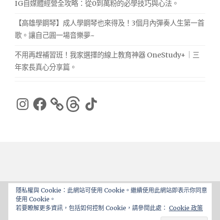
IG自媒體經營全攻略：從0到萬粉的必學技巧與心法。
【高雄學鋼琴】成人學鋼琴也來得及！3個月內彈奏人生第一首
歌。讓自己圓一場音樂夢~
不用再趕補習班！我家選擇的線上教育神器 OneStudy+｜三
年家長真心分享篇。
Instagram
Facebook
Threads
TikTok
隱私權與 Cookie：此網站可使用 Cookie。繼續使用此網站即表示你同意
使用 Cookie。
Proudly powered by WordPress
|
Theme: ajaira by
若要瞭解更多資訊，包括如何控制 Cookie，請參閱此處：
Cookie 政策