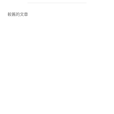
雄】
激
文
推
較舊的文章
美
章
食
~
導
涮
八
覽
秒
湯
咖
哩，
Q
彈
手
工
麵
條，
DIY
配
料