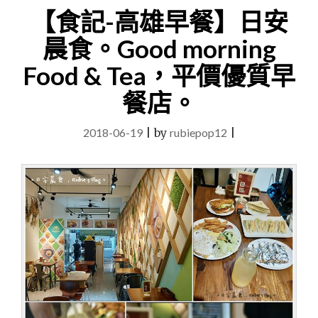
熱
【食記-高雄早餐】日安
河
店，
晨食。Good morning
海
鮮
Food & Tea，平價優質早
活
蝦、
餐店。
平
價
2018-06-19
|
by
rubiepop12
|
燒
烤、
高
雄
三
民
宵
夜
推
薦。"