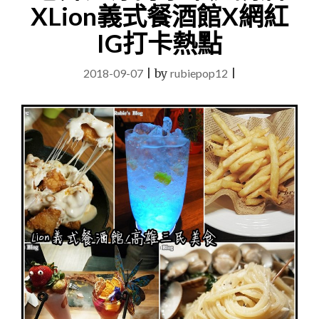
覓
XLion義式餐酒館X網紅
奇
素
IG打卡熱點
晴
ら
2018-09-07
|
by
rubiepop12
|
し
い
日
式
料
理
MICHE
HOUSE
RESTAURANT。"