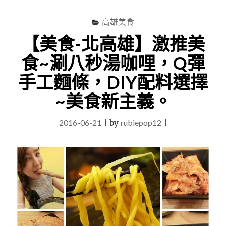
安
晨
高雄美食
食。
【美食-北高雄】激推美
GOOD
MORNING
食~涮八秒湯咖哩，Q彈
FOOD
&
手工麵條，DIY配料選擇
TEA，
平
~美食新主義。
價
優
2016-06-21
|
by
rubiepop12
|
質
早
餐
店。"