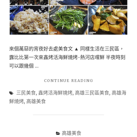
來個萬惡的宵夜好去處美食文 ▲ 同樣生活在三民區，
露比比第一次來鑫烤活海鮮燒烤-熱河店嚐鮮 半夜時刻
可以跟幾個 …
"【美
CONTINUE READING
食】
三民美食
,
鑫烤活海鮮燒烤
,
高雄三民區美食
,
高雄海
鑫
烤
鮮燒烤
,
高雄美食
活
海
鮮
燒
烤-
高雄美食