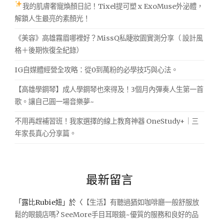
我的肌膚奢寵煥顏日記！Tixel提可塑 x ExoMuse外泌體，
解鎖人生最亮的素顏光！
《美容》高雄霧眉哪裡好？MissQ私睫妝園實測分享（ 設計風
格＋後期恢復全紀錄）
IG自媒體經營全攻略：從0到萬粉的必學技巧與心法。
【高雄學鋼琴】成人學鋼琴也來得及！3個月內彈奏人生第一首
歌。讓自己圓一場音樂夢~
不用再趕補習班！我家選擇的線上教育神器 OneStudy+｜三
年家長真心分享篇。
最新留言
「
露比Rubie妞
」於〈
【生活】有聽過猶如咖啡廳一般舒服放
鬆的眼鏡店嗎? SeeMore手目耳眼鏡~優質的服務和良好的品