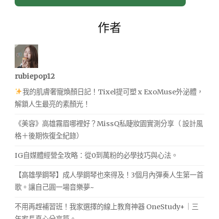
作者
rubiepop12
我的肌膚奢寵煥顏日記！Tixel提可塑 x ExoMuse外泌體，
解鎖人生最亮的素顏光！
《美容》高雄霧眉哪裡好？MissQ私睫妝園實測分享（ 設計風
格＋後期恢復全紀錄）
IG自媒體經營全攻略：從0到萬粉的必學技巧與心法。
【高雄學鋼琴】成人學鋼琴也來得及！3個月內彈奏人生第一首
歌。讓自己圓一場音樂夢~
不用再趕補習班！我家選擇的線上教育神器 OneStudy+｜三
年家長真心分享篇。