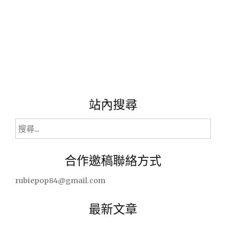
選
擇
~
美
食
新
主
義。"
站內搜尋
搜
尋
關
合作邀稿聯絡方式
鍵
字:
rubiepop84@gmail.com
最新文章