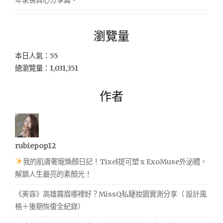
瀏覽量
本日人氣：55
總瀏覽量：1,031,351
作者
rubiepop12
我的肌膚奢寵煥顏日記！Tixel提可塑 x ExoMuse外泌體，
解鎖人生最亮的素顏光！
《美容》高雄霧眉哪裡好？MissQ私睫妝園實測分享（ 設計風
格＋後期恢復全紀錄）