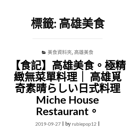
尋
Menu
關
鍵
標籤:
高雄美食
字
美食資料夾
,
高雄美食
【食記】高雄美食。極精
緻無菜單料理｜ 高雄覓
奇素晴らしい日式料理
Miche House
Restaurant。
2019-09-27
|
by
rubiepop12
|