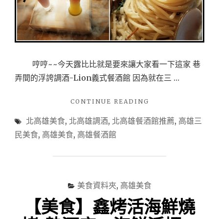
哼哼~~今天露比比就是要來讓大家看一下這家 巷
弄間的浮誇調酒-Lion義式餐酒館 因為就在三 …
"【美
CONTINUE READING
食-
北高雄美食
,
北高雄調酒
,
北高雄餐酒館推薦
,
高雄三
高
雄
民美食
,
高雄美食
,
高雄餐酒館
三
民】
隱
藏
巷
美食資料夾
,
高雄美食
弄
【美食】鑫烤活海鮮燒
之
浮