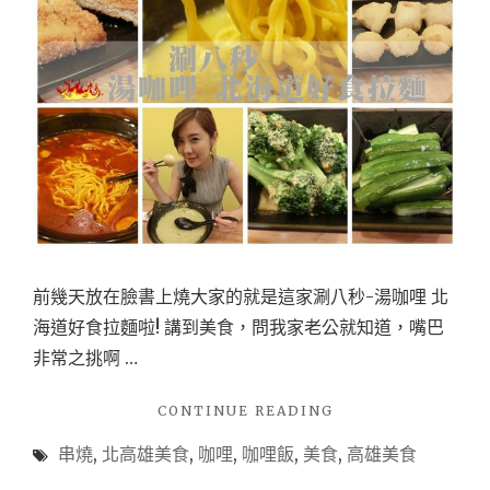
前幾天放在臉書上燒大家的就是這家涮八秒-湯咖哩 北
海道好食拉麵啦! 講到美食，問我家老公就知道，嘴巴
非常之挑啊 …
"【美
CONTINUE READING
食-
串燒
,
北高雄美食
,
咖哩
,
咖哩飯
,
美食
,
高雄美食
北
高