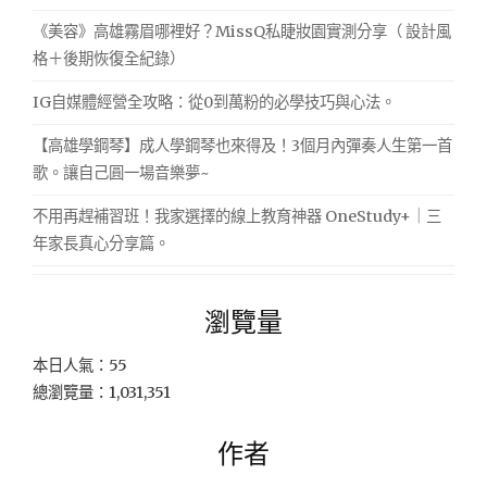
《美容》高雄霧眉哪裡好？MissQ私睫妝園實測分享（ 設計風
格＋後期恢復全紀錄）
IG自媒體經營全攻略：從0到萬粉的必學技巧與心法。
【高雄學鋼琴】成人學鋼琴也來得及！3個月內彈奏人生第一首
歌。讓自己圓一場音樂夢~
不用再趕補習班！我家選擇的線上教育神器 OneStudy+｜三
年家長真心分享篇。
瀏覽量
本日人氣：55
總瀏覽量：1,031,351
作者