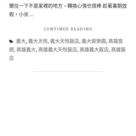
爾住一下不是家裡的地方，轉換心情也很棒 趁著暑期放
假，小米 …
"【高
CONTINUE READING
雄
義大
,
義大天悅
,
義大天悅飯店
,
義大遊樂園
,
高雄旅
住
宿】
遊
,
高雄義大
,
高雄義大天悅飯店
,
高雄義大飯店
,
高雄飯
義
店
大
天
悅
飯
店
住
宿
心
得
~
暑
假