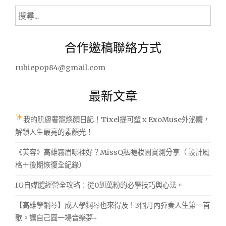
式
搜
風
尋
情
關
吧!"
合作邀稿聯絡方式
鍵
字:
rubiepop84@gmail.com
最新文章
我的肌膚奢寵煥顏日記！Tixel提可塑 x ExoMuse外泌體，
解鎖人生最亮的素顏光！
《美容》高雄霧眉哪裡好？MissQ私睫妝園實測分享（ 設計風
格＋後期恢復全紀錄）
IG自媒體經營全攻略：從0到萬粉的必學技巧與心法。
【高雄學鋼琴】成人學鋼琴也來得及！3個月內彈奏人生第一首
歌。讓自己圓一場音樂夢~