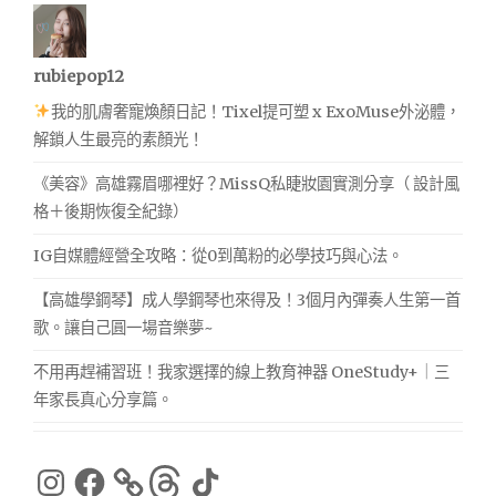
rubiepop12
我的肌膚奢寵煥顏日記！Tixel提可塑 x ExoMuse外泌體，
解鎖人生最亮的素顏光！
《美容》高雄霧眉哪裡好？MissQ私睫妝園實測分享（ 設計風
格＋後期恢復全紀錄）
IG自媒體經營全攻略：從0到萬粉的必學技巧與心法。
【高雄學鋼琴】成人學鋼琴也來得及！3個月內彈奏人生第一首
歌。讓自己圓一場音樂夢~
不用再趕補習班！我家選擇的線上教育神器 OneStudy+｜三
年家長真心分享篇。
Instagram
Facebook
Threads
TikTok