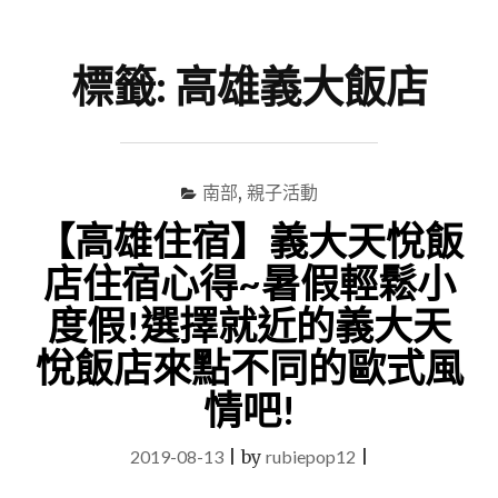
尋
Menu
關
鍵
標籤:
高雄義大飯店
字
南部
,
親子活動
【高雄住宿】義大天悅飯
店住宿心得~暑假輕鬆小
度假!選擇就近的義大天
悅飯店來點不同的歐式風
情吧!
2019-08-13
|
by
rubiepop12
|