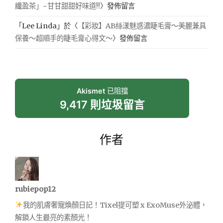
纖盈茶」~甘甘甜甜好味道!!
〉發佈留言
「
Lee Linda
」於〈
【彩妝】AB絲漾魅惑濃睫毛膏～美麗兼具
保養～超順手的睫毛膏心得文～
〉發佈留言
Akismet
已阻擋
9,417 則垃圾留言
作者
rubiepop12
我的肌膚奢寵煥顏日記！Tixel提可塑 x ExoMuse外泌體，
解鎖人生最亮的素顏光！