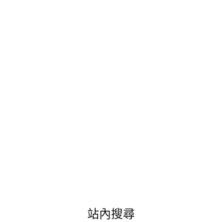
輕
鬆
小
度
假!
選
擇
就
近
的
義
大
天
悅
飯
店
來
點
不
同
站內搜尋
的
歐