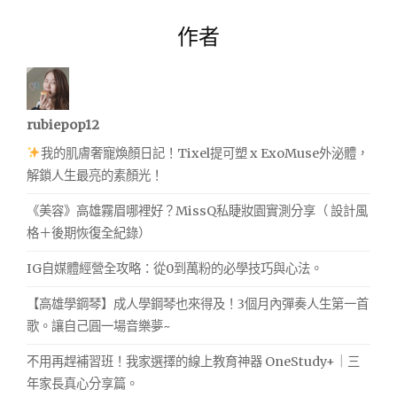
作者
rubiepop12
我的肌膚奢寵煥顏日記！Tixel提可塑 x ExoMuse外泌體，
解鎖人生最亮的素顏光！
《美容》高雄霧眉哪裡好？MissQ私睫妝園實測分享（ 設計風
格＋後期恢復全紀錄）
IG自媒體經營全攻略：從0到萬粉的必學技巧與心法。
【高雄學鋼琴】成人學鋼琴也來得及！3個月內彈奏人生第一首
歌。讓自己圓一場音樂夢~
不用再趕補習班！我家選擇的線上教育神器 OneStudy+｜三
年家長真心分享篇。