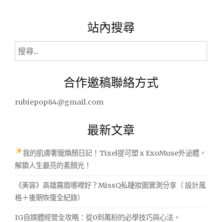
皮
在
站內搜尋
癢"
搜
尋
關
合作邀稿聯絡方式
鍵
字:
rubiepop84@gmail.com
最新文章
我的肌膚奢寵煥顏日記！Tixel提可塑 x ExoMuse外泌體，
解鎖人生最亮的素顏光！
《美容》高雄霧眉哪裡好？MissQ私睫妝園實測分享（ 設計風
格＋後期恢復全紀錄）
IG自媒體經營全攻略：從0到萬粉的必學技巧與心法。