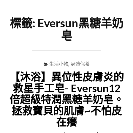
尋
Menu
關
鍵
標籤:
Eversun黑糖羊奶
字
皂
生活小物
,
身體保養
【沐浴】異位性皮膚炎的
救星手工皂- Eversun12
倍超級特潤黑糖羊奶皂。
拯救寶貝的肌膚~不怕皮
在癢