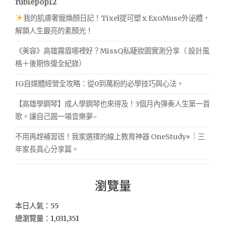
rubiepop12
我的肌膚奢寵煥顏日記！Tixel提可塑 x ExoMuse外泌體，
解鎖人生最亮的素顏光！
《美容》高雄霧眉哪裡好？MissQ私睫妝園實測分享（ 設計風
格＋後期恢復全紀錄）
IG自媒體經營全攻略：從0到萬粉的必學技巧與心法。
【高雄學鋼琴】成人學鋼琴也來得及！3個月內彈奏人生第一首
歌。讓自己圓一場音樂夢~
不用再趕補習班！我家選擇的線上教育神器 OneStudy+｜三
年家長真心分享篇。
瀏覽量
本日人氣：55
總瀏覽量：1,031,351