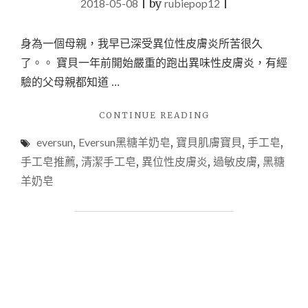
2018-05-08
|
by
rubiepop12
|
身為一個母親，我早已深受異位性皮膚炎所苦很久
了。。 寶貝一年前開始嚴重的跑出異味性皮膚炎，有經
驗的父母親都知道 …
"【沐
CONTINUE READING
浴】
eversun
,
Eversun黑糖羊奶皂
,
寶貝肌膚寶貝
,
手工皂
,
異
位
手工皂推薦
,
清潔手工皂
,
異位性皮膚炎
,
過敏皮膚
,
黑糖
性
羊奶皂
皮
膚
炎
的
救
星
手
工
皂-