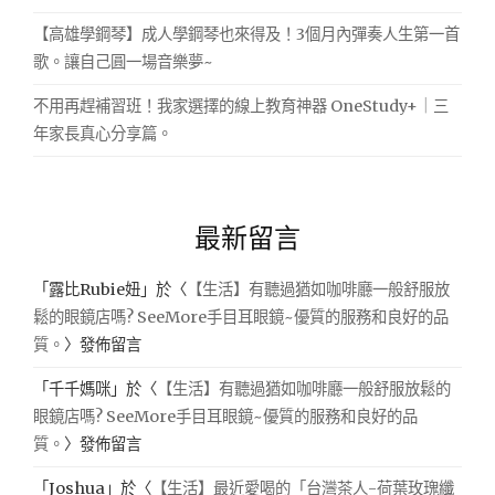
【高雄學鋼琴】成人學鋼琴也來得及！3個月內彈奏人生第一首
歌。讓自己圓一場音樂夢~
不用再趕補習班！我家選擇的線上教育神器 OneStudy+｜三
年家長真心分享篇。
最新留言
「
露比Rubie妞
」於〈
【生活】有聽過猶如咖啡廳一般舒服放
鬆的眼鏡店嗎? SeeMore手目耳眼鏡~優質的服務和良好的品
質。
〉發佈留言
「
千千媽咪
」於〈
【生活】有聽過猶如咖啡廳一般舒服放鬆的
眼鏡店嗎? SeeMore手目耳眼鏡~優質的服務和良好的品
質。
〉發佈留言
「
Joshua
」於〈
【生活】最近愛喝的「台灣茶人-荷葉玫瑰纖