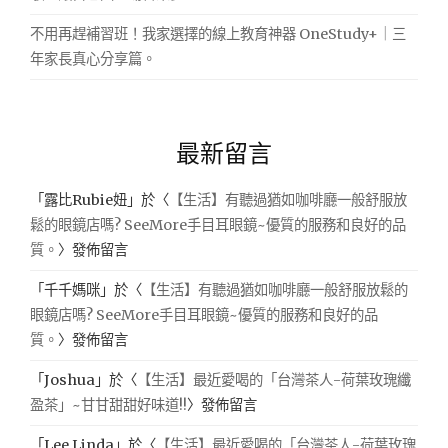
不用再趕補習班！我家選擇的線上教育神器 OneStudy+｜三
年家長真心分享篇。
最新留言
「
露比Rubie妞
」於〈
【生活】有聽過猶如咖啡廳一般舒服放
鬆的眼鏡店嗎? SeeMore手目耳眼鏡~優質的服務和良好的品
質。
〉發佈留言
「
千千媽咪
」於〈
【生活】有聽過猶如咖啡廳一般舒服放鬆的
眼鏡店嗎? SeeMore手目耳眼鏡~優質的服務和良好的品
質。
〉發佈留言
「
Joshua
」於〈
【生活】最近愛喝的「台灣茶人-荷葉玫瑰纖
盈茶」~甘甘甜甜好味道!!
〉發佈留言
「
Lee Linda
」於〈
【生活】最近愛喝的「台灣茶人-荷葉玫瑰