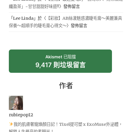
纖盈茶」~甘甘甜甜好味道!!
〉發佈留言
「
Lee Linda
」於〈
【彩妝】AB絲漾魅惑濃睫毛膏～美麗兼具
保養～超順手的睫毛膏心得文～
〉發佈留言
Akismet
已阻擋
9,417 則垃圾留言
作者
rubiepop12
我的肌膚奢寵煥顏日記！Tixel提可塑 x ExoMuse外泌體，
解鎖人生最亮的素顏光！