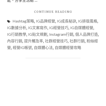
能、分享生活點 …
"IG
CONTINUE READING
自
Hashtag策略
,
IG品牌經營
,
IG成長秘訣
,
IG排版風格
,
媒
體
IG數據分析
,
IG文案寫作
,
IG經營技巧
,
IG自媒體經營
,
經
IG行銷教學
,
IG貼文規劃
,
Instagram行銷
,
個人品牌打造
,
營
內容行銷
,
提升觸及率
,
社群經營技巧
,
社群行銷
,
粉絲經
全
攻
營
,
經營IG帳號
,
自媒體心法
,
自媒體經營攻略
略：
從
0
到
萬
粉
的
必
學
技
巧
與