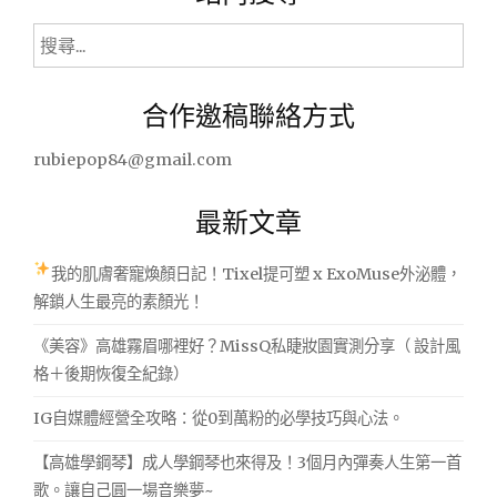
搜
尋
關
合作邀稿聯絡方式
鍵
字:
rubiepop84@gmail.com
最新文章
我的肌膚奢寵煥顏日記！Tixel提可塑 x ExoMuse外泌體，
解鎖人生最亮的素顏光！
《美容》高雄霧眉哪裡好？MissQ私睫妝園實測分享（ 設計風
格＋後期恢復全紀錄）
IG自媒體經營全攻略：從0到萬粉的必學技巧與心法。
【高雄學鋼琴】成人學鋼琴也來得及！3個月內彈奏人生第一首
歌。讓自己圓一場音樂夢~