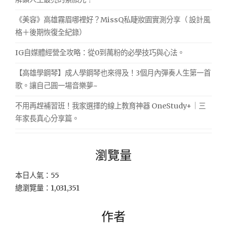
《美容》高雄霧眉哪裡好？MissQ私睫妝園實測分享（ 設計風
格＋後期恢復全紀錄）
IG自媒體經營全攻略：從0到萬粉的必學技巧與心法。
【高雄學鋼琴】成人學鋼琴也來得及！3個月內彈奏人生第一首
歌。讓自己圓一場音樂夢~
不用再趕補習班！我家選擇的線上教育神器 OneStudy+｜三
年家長真心分享篇。
瀏覽量
本日人氣：55
總瀏覽量：1,031,351
作者