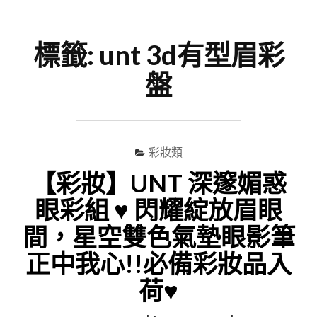
尋
Menu
關
鍵
標籤:
unt 3d有型眉彩
字
盤
彩妝類
【彩妝】UNT 深邃媚惑
眼彩組 ♥ 閃耀綻放眉眼
間，星空雙色氣墊眼影筆
正中我心!!必備彩妝品入
荷♥