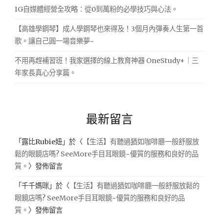
IG自媒體經營全攻略：從0到萬粉的必學技巧與心法。
【高雄學鋼琴】成人學鋼琴也來得及！3個月內彈奏人生第一首
歌。讓自己圓一場音樂夢~
不用再趕補習班！我家選擇的線上教育神器 OneStudy+｜三
年家長真心分享篇。
最新留言
「
露比Rubie妞
」於〈
【生活】有聽過猶如咖啡廳一般舒服放
鬆的眼鏡店嗎? SeeMore手目耳眼鏡~優質的服務和良好的品
質。
〉發佈留言
「
千千媽咪
」於〈
【生活】有聽過猶如咖啡廳一般舒服放鬆的
眼鏡店嗎? SeeMore手目耳眼鏡~優質的服務和良好的品
質。
〉發佈留言