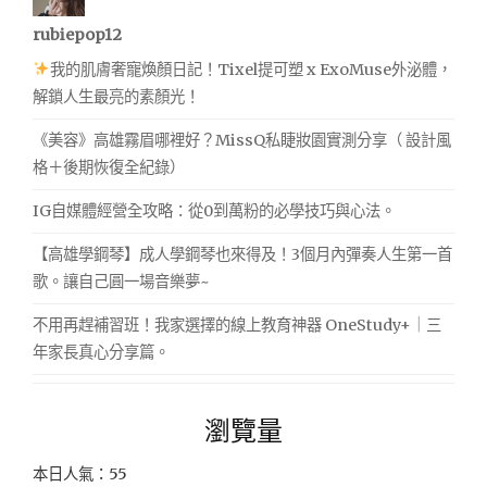
rubiepop12
我的肌膚奢寵煥顏日記！Tixel提可塑 x ExoMuse外泌體，
解鎖人生最亮的素顏光！
《美容》高雄霧眉哪裡好？MissQ私睫妝園實測分享（ 設計風
格＋後期恢復全紀錄）
IG自媒體經營全攻略：從0到萬粉的必學技巧與心法。
【高雄學鋼琴】成人學鋼琴也來得及！3個月內彈奏人生第一首
歌。讓自己圓一場音樂夢~
不用再趕補習班！我家選擇的線上教育神器 OneStudy+｜三
年家長真心分享篇。
瀏覽量
本日人氣：55