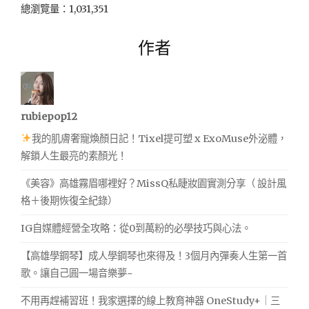
總瀏覽量：1,031,351
作者
rubiepop12
我的肌膚奢寵煥顏日記！Tixel提可塑 x ExoMuse外泌體，
解鎖人生最亮的素顏光！
《美容》高雄霧眉哪裡好？MissQ私睫妝園實測分享（ 設計風
格＋後期恢復全紀錄）
IG自媒體經營全攻略：從0到萬粉的必學技巧與心法。
【高雄學鋼琴】成人學鋼琴也來得及！3個月內彈奏人生第一首
歌。讓自己圓一場音樂夢~
不用再趕補習班！我家選擇的線上教育神器 OneStudy+｜三