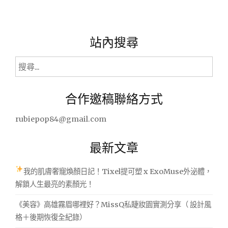
品
入
荷
♥"
站內搜尋
搜
尋
關
合作邀稿聯絡方式
鍵
字:
rubiepop84@gmail.com
最新文章
我的肌膚奢寵煥顏日記！Tixel提可塑 x ExoMuse外泌體，
解鎖人生最亮的素顏光！
《美容》高雄霧眉哪裡好？MissQ私睫妝園實測分享（ 設計風
格＋後期恢復全紀錄）