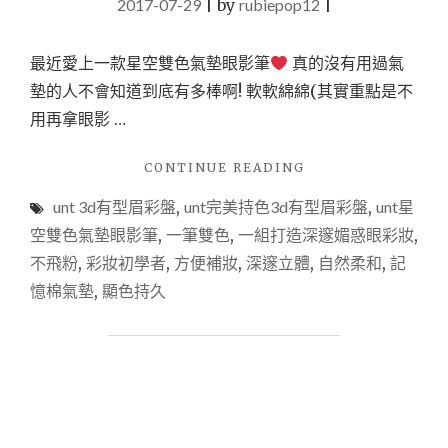
2017-07-29
|
by
rubiepop12
|
最近愛上一款星空雙色氣墊眼影筆
真的沒有用過氣
墊的人不會知道到底有多棒啊! 軟軟綿綿(其實重點是不
用再拿眼影 …
"【彩
CONTINUE READING
妝】
unt 3d有型眉彩盤
,
unt完美持色3d有型眉彩盤
,
unt星
UNT
深
空雙色氣墊眼影筆
,
一筆雙色
,
一組打造深邃媚惑眼彩妝
,
邃
不飛粉
,
彩妝初學者
,
方便補妝
,
深邃立體
,
自然柔和
,
記
媚
憶棉氣墊
,
顯色持久
惑
眼
彩
組
♥
閃
耀
綻