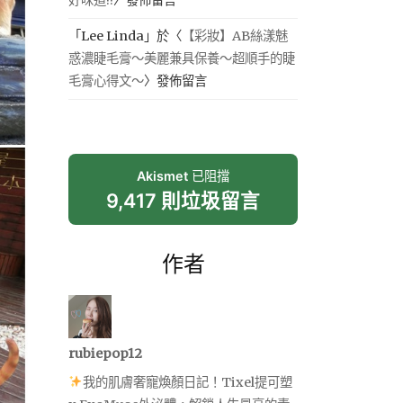
「
Lee Linda
」於〈
【彩妝】AB絲漾魅
惑濃睫毛膏～美麗兼具保養～超順手的睫
毛膏心得文～
〉發佈留言
Akismet
已阻擋
9,417 則垃圾留言
作者
rubiepop12
我的肌膚奢寵煥顏日記！Tixel提可塑