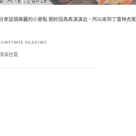
來分享這個美麗的小景點 剛好因為表演演出，所以來到了雲林虎尾
"【旅
CONTINUE READING
行。
頂溪社區
雲
林】
貓
奴
必
去!
療
癒
系
景
點-
屋
頂