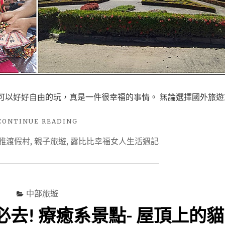
之後可以好好自由的玩，真是一件很幸福的事情。 無論選擇國外旅遊
"【國
CONTINUE READING
內
雅渡假村
,
親子旅遊
,
露比比幸福女人生活週記
旅
遊-
南
投】
泰
中部旅遊
雅
渡
! 療癒系景點- 屋頂上的貓 
假