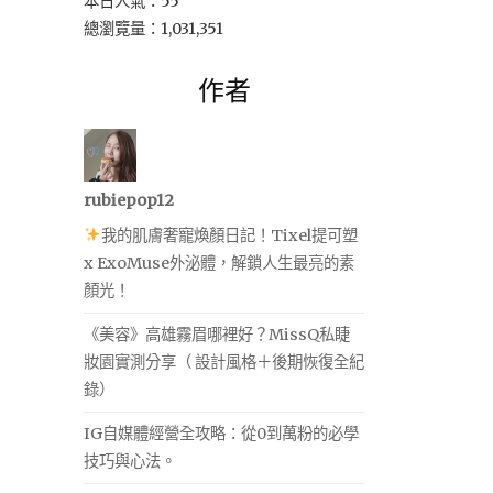
本日人氣：55
總瀏覽量：1,031,351
作者
rubiepop12
我的肌膚奢寵煥顏日記！Tixel提可塑
x ExoMuse外泌體，解鎖人生最亮的素
顏光！
《美容》高雄霧眉哪裡好？MissQ私睫
妝園實測分享（ 設計風格＋後期恢復全紀
錄）
IG自媒體經營全攻略：從0到萬粉的必學
技巧與心法。