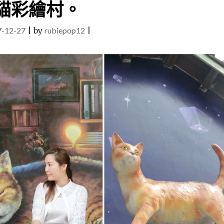
村
貓彩繪村。
｜
露
7-12-27
|
by
rubiepop12
|
營
泡
湯
天
空
步
道
住
宿
入
園
免
門
票
部
落
文
化
體