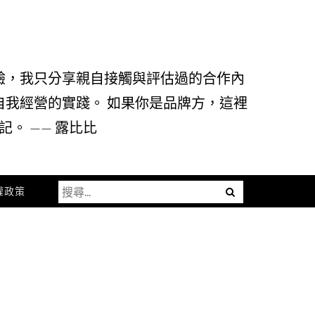
驗，我只分享親自接觸與評估過的合作內
自我經營的實踐。 如果你是品牌方，這裡
。 —— 露比比
搜
Menu
權政策
尋
關
鍵
字: