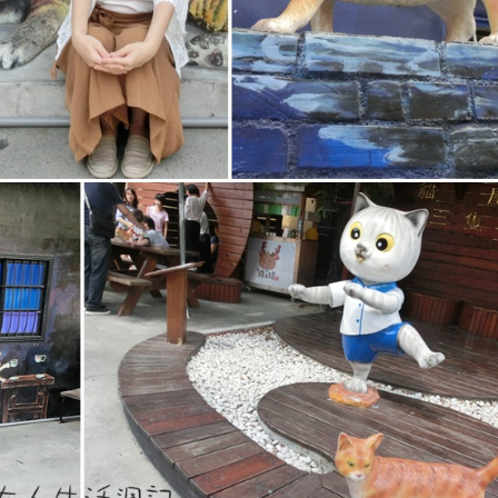
驗
南
投
兩
天
一
夜
景
點
推
薦。"