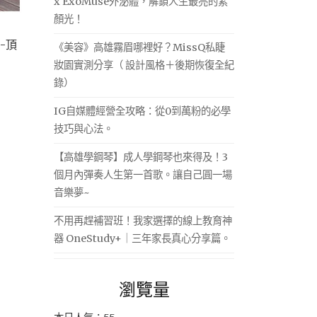
x ExoMuse外泌體，解鎖人生最亮的素
顏光！
-頂
《美容》高雄霧眉哪裡好？MissQ私睫
妝園實測分享（ 設計風格＋後期恢復全紀
錄）
IG自媒體經營全攻略：從0到萬粉的必學
技巧與心法。
【高雄學鋼琴】成人學鋼琴也來得及！3
個月內彈奏人生第一首歌。讓自己圓一場
音樂夢~
不用再趕補習班！我家選擇的線上教育神
器 OneStudy+｜三年家長真心分享篇。
瀏覽量