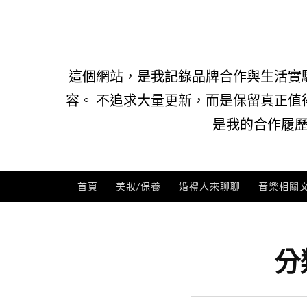
Skip
to
content
這個網站，是我記錄品牌合作與生活實
容。 不追求大量更新，而是保留真正值
是我的合作履歷
首頁
美妝/保養
婚禮人來聊聊
音樂相關
分