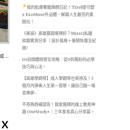
我的肌膚奢寵煥顏日記！Tixel提可塑
x ExoMuse外泌體，解鎖人生最亮的素
顏光！
《美容》高雄霧眉哪裡好？MissQ私睫
妝園實測分享（ 設計風格＋後期恢復全紀
錄）
或 …
IG自媒體經營全攻略：從0到萬粉的必學
技巧與心法。
【高雄學鋼琴】成人學鋼琴也來得及！3
個月內彈奏人生第一首歌。讓自己圓一場
音樂夢~
不用再趕補習班！我家選擇的線上教育神
器 OneStudy+｜三年家長真心分享篇。
X