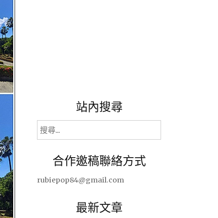
站內搜尋
搜
尋
關
合作邀稿聯絡方式
鍵
字:
rubiepop84@gmail.com
最新文章