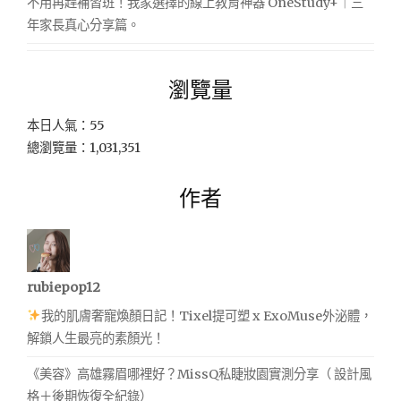
不用再趕補習班！我家選擇的線上教育神器 OneStudy+｜三
年家長真心分享篇。
瀏覽量
本日人氣：55
總瀏覽量：1,031,351
作者
rubiepop12
我的肌膚奢寵煥顏日記！Tixel提可塑 x ExoMuse外泌體，
解鎖人生最亮的素顏光！
《美容》高雄霧眉哪裡好？MissQ私睫妝園實測分享（ 設計風
格＋後期恢復全紀錄）