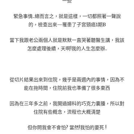
一些
緊急事情..總而言之，就是這樣，一切都照著一聲說
的，檢查出來—罹患了子宮頸癌1期B
當下我跟老公兩個人就是默默一直哭著聽醫生講，我該
怎麼處理後續，天啊!我的人生怎麼辦..
從切片結果出來到住院，幾乎是兩週內的事情，因為不
能在拖時間，住院前我也準備了很多東西
因為在三年多之前，我開過婦科的巧克力囊腫，所以對
住院有些概念，流程也大概清楚
但你問我會不會怕? 當然!我怕的要死 !