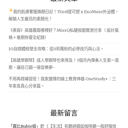
我的肌膚奢寵煥顏日記！Tixel提可塑 x ExoMuse外泌體，
解鎖人生最亮的素顏光！
《美容》高雄霧眉哪裡好？MissQ私睫妝園實測分享（ 設計風
格＋後期恢復全紀錄）
IG自媒體經營全攻略：從0到萬粉的必學技巧與心法。
【高雄學鋼琴】成人學鋼琴也來得及！3個月內彈奏人生第一首
歌。讓自己圓一場音樂夢~
不用再趕補習班！我家選擇的線上教育神器 OneStudy+｜三
年家長真心分享篇。
最新留言
「
露比Rubie妞
」於〈
【生活】有聽過猶如咖啡廳一般舒服放