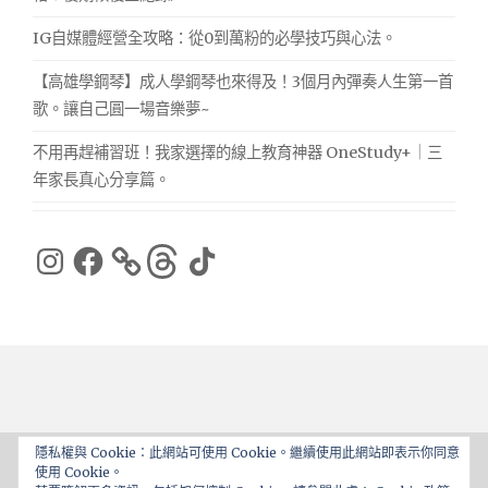
IG自媒體經營全攻略：從0到萬粉的必學技巧與心法。
【高雄學鋼琴】成人學鋼琴也來得及！3個月內彈奏人生第一首
歌。讓自己圓一場音樂夢~
不用再趕補習班！我家選擇的線上教育神器 OneStudy+｜三
年家長真心分享篇。
Instagram
Facebook
Threads
TikTok
隱私權與 Cookie：此網站可使用 Cookie。繼續使用此網站即表示你同意
使用 Cookie。