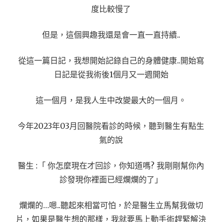
度比較慢了
但是，這個興趣我還是會一直一直持續..
從這一篇日記，我想開始記錄自己的身體健康..開始寫
日記是從我術後1個月又一週開始
這一個月，是我人生中改變最大的一個月。
今年2023年03月回醫院看診的時候，聽到醫生有點生
氣的說
醫生 :「 你怎麼現在才回診，你知道嗎? 我剛剛幫你內
診發現你裡面已經爛爛的了」
爛爛的…嗯..聽起來相當可怕，於是醫生立馬幫我做切
片，如果是醫生想的那樣，我就要馬上動手術趕緊解決