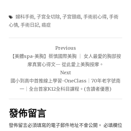
婦科手術
,
子宮全切除
,
子宮頸癌
,
手術前心得
,
手術
心情
,
手術日記
,
癌症
文
Previous
章
【美體spa-美胸】蔡慎國際美胸 ｜ 女人最愛的胸部按
導
摩真實心得文— 從此愛上美胸按摩。
Next
覽
國小到高中首推線上學習-OneClass｜70年老字號南
一｜全台首家K12全科目課程。(含讀者優惠)
發佈留言
發佈留言必須填寫的電子郵件地址不會公開。
必填欄位