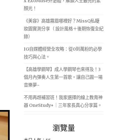
x ExoMuse外泌體，解鎖人生最亮的素
顏光！
《美容》高雄霧眉哪裡好？MissQ私睫
妝園實測分享（ 設計風格＋後期恢復全紀
錄）
IG自媒體經營全攻略：從0到萬粉的必學
技巧與心法。
【高雄學鋼琴】成人學鋼琴也來得及！3
個月內彈奏人生第一首歌。讓自己圓一場
音樂夢~
不用再趕補習班！我家選擇的線上教育神
器 OneStudy+｜三年家長真心分享篇。
瀏覽量