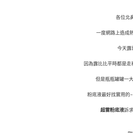
各位北
一度網路上造成
今天露
因為露比比平時都是走
但是瓶瓶罐罐一
粉底液最好找實用的~
超雷粉底液
訴