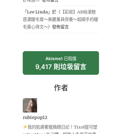
「
Lee Linda
」於〈
【彩妝】AB絲漾魅
惑濃睫毛膏～美麗兼具保養～超順手的睫
毛膏心得文～
〉發佈留言
Akismet
已阻擋
9,417 則垃圾留言
作者
rubiepop12
我的肌膚奢寵煥顏日記！Tixel提可塑