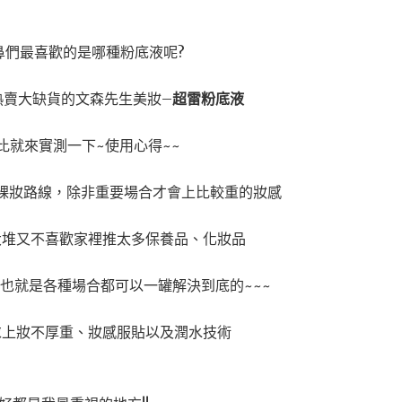
鼻們最喜歡的是哪種粉底液呢?
熱賣大缺貨的文森先生美妝–
超雷粉底液
比就來實測一下~使用心得~~
裸妝路線，除非重要場合才會上比較重的妝感
大堆又不喜歡家裡推太多保養品、化妝品
也就是各種場合都可以一罐解決到底的~~~
求上妝不厚重、妝感服貼以及潤水技術