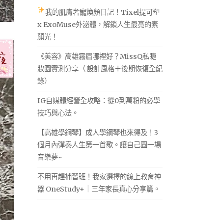
我的肌膚奢寵煥顏日記！Tixel提可塑
x ExoMuse外泌體，解鎖人生最亮的素
顏光！
《美容》高雄霧眉哪裡好？MissQ私睫
妝園實測分享（ 設計風格＋後期恢復全紀
錄）
IG自媒體經營全攻略：從0到萬粉的必學
技巧與心法。
【高雄學鋼琴】成人學鋼琴也來得及！3
個月內彈奏人生第一首歌。讓自己圓一場
音樂夢~
不用再趕補習班！我家選擇的線上教育神
器 OneStudy+｜三年家長真心分享篇。