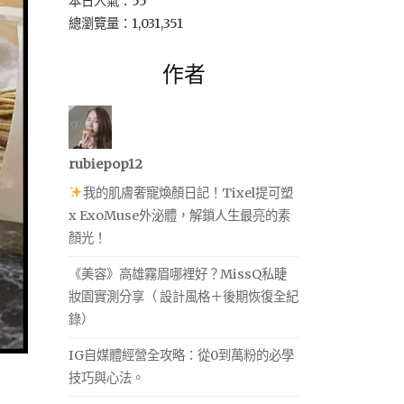
本日人氣：55
總瀏覽量：1,031,351
作者
rubiepop12
我的肌膚奢寵煥顏日記！Tixel提可塑
x ExoMuse外泌體，解鎖人生最亮的素
顏光！
《美容》高雄霧眉哪裡好？MissQ私睫
妝園實測分享（ 設計風格＋後期恢復全紀
錄）
IG自媒體經營全攻略：從0到萬粉的必學
技巧與心法。