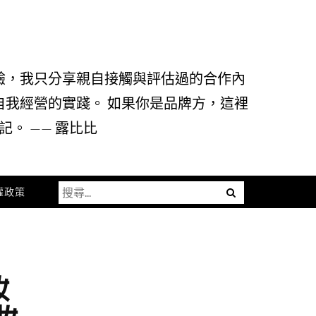
驗，我只分享親自接觸與評估過的合作內
自我經營的實踐。 如果你是品牌方，這裡
。 —— 露比比
搜
Menu
權政策
尋
關
鍵
字:
妝