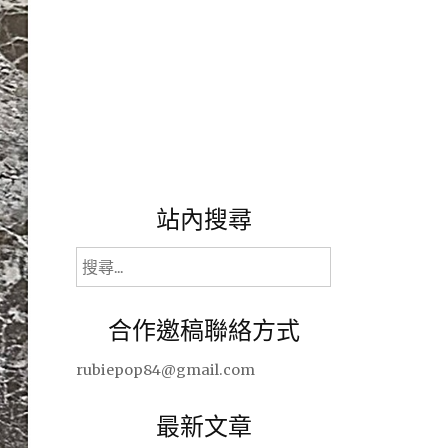
站內搜尋
搜
尋
關
合作邀稿聯絡方式
鍵
字:
rubiepop84@gmail.com
最新文章