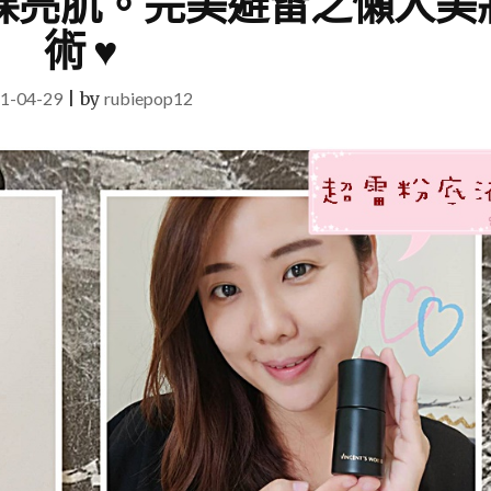
裸亮肌。完美避雷之懶人美
術 ♥
1-04-29
|
by
rubiepop12