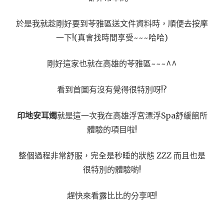
於是我就趁剛好要到苓雅區送文件資料時，順便去按摩
一下!(真會找時間享受~~~哈哈)
剛好這家也就在高雄的苓雅區~~~^^
看到首圖有沒有覺得很特別呀!?
印地安耳燭
就是這一次我在高雄浮宮漂浮Spa舒緩館所
體驗的項目啦!
整個過程非常舒服，完全是秒睡的狀態 ZZZ 而且也是
很特別的體驗喲!
趕快來看露比比的分享吧!