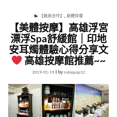
尋
Menu
關
鍵
【廠商合作】
,
身體保養
字
【美體按摩】高雄浮宮
漂浮Spa舒緩館｜印地
安耳燭體驗心得分享文
高雄按摩館推薦~~
2019-01-19
|
by
rubiepop12