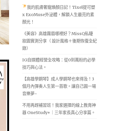
我的肌膚奢寵煥顏日記！Tixel提可塑
x ExoMuse外泌體，解鎖人生最亮的素
顏光！
《美容》高雄霧眉哪裡好？MissQ私睫
妝園實測分享（ 設計風格＋後期恢復全紀
錄）
IG自媒體經營全攻略：從0到萬粉的必學
技巧與心法。
【高雄學鋼琴】成人學鋼琴也來得及！3
個月內彈奏人生第一首歌。讓自己圓一場
音樂夢~
不用再趕補習班！我家選擇的線上教育神
器 OneStudy+｜三年家長真心分享篇。