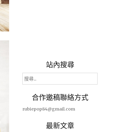
站內搜尋
搜
尋
關
合作邀稿聯絡方式
鍵
字:
rubiepop84@gmail.com
最新文章