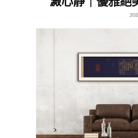
澱心靜｜優雅絕
202