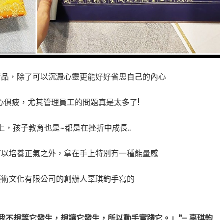
術品，除了可以沉澱心靈更能好好省思自己的內心
心俱疲，尤其管理員工的問題真是太多了!
，孩子教育也是~都是在挫折中成長..
可以培養正氣之外，拿在手上特別有一種能量感
藝術文化有限公司的創辦人辜琪鈞手寫的
我不想等它發生，想讓它發生，所以動⼿實踐它。」
”– 辜琪鈞