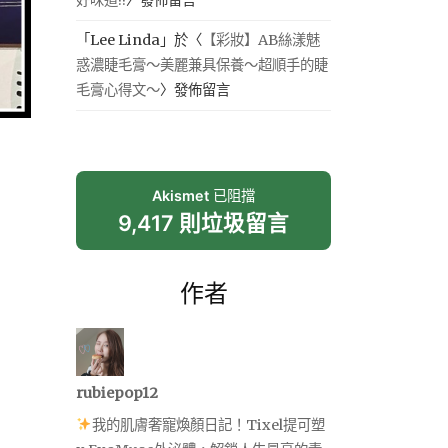
「
Lee Linda
」於〈
【彩妝】AB絲漾魅
惑濃睫毛膏～美麗兼具保養～超順手的睫
毛膏心得文～
〉發佈留言
Akismet
已阻擋
9,417 則垃圾留言
作者
rubiepop12
我的肌膚奢寵煥顏日記！Tixel提可塑