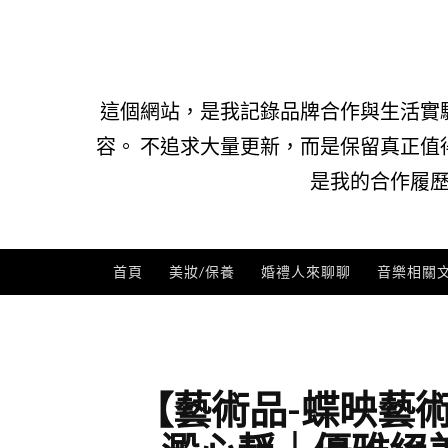
Skip
to
content
這個網站，是我記錄品牌合作與生活實
容。 不追求大量更新，而是保留真正值
是我的合作履歷
首頁
美妝/保養
婚禮人來聊聊
音樂相關
【藝術品-蝶映藝