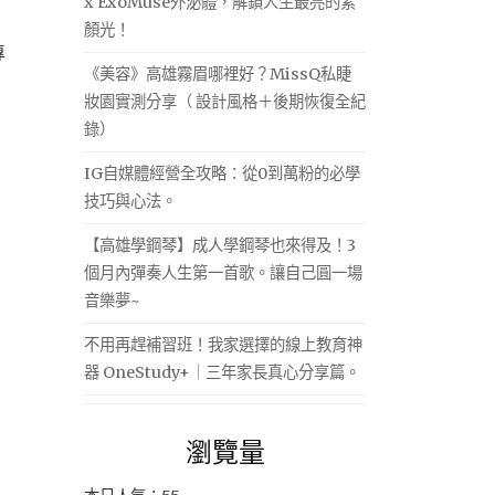
x ExoMuse外泌體，解鎖人生最亮的素
顏光！
專
《美容》高雄霧眉哪裡好？MissQ私睫
妝園實測分享（ 設計風格＋後期恢復全紀
錄）
IG自媒體經營全攻略：從0到萬粉的必學
技巧與心法。
【高雄學鋼琴】成人學鋼琴也來得及！3
個月內彈奏人生第一首歌。讓自己圓一場
音樂夢~
不用再趕補習班！我家選擇的線上教育神
器 OneStudy+｜三年家長真心分享篇。
瀏覽量