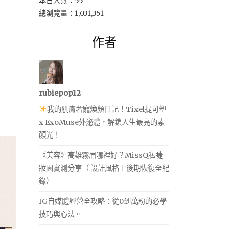
本日人氣：55
總瀏覽量：1,031,351
作者
rubiepop12
我的肌膚奢寵煥顏日記！Tixel提可塑
x ExoMuse外泌體，解鎖人生最亮的素
顏光！
《美容》高雄霧眉哪裡好？MissQ私睫
妝園實測分享（ 設計風格＋後期恢復全紀
錄）
IG自媒體經營全攻略：從0到萬粉的必學
技巧與心法。