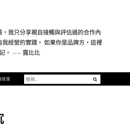
驗，我只分享親自接觸與評估過的合作內
自我經營的實踐。 如果你是品牌方，這裡
。 —— 露比比
搜
Menu
權政策
尋
關
鍵
字:
沉